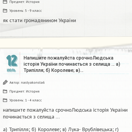
Предмет:
История
Уровень:
5 - 9 класс
як стати громадянином України​
12
Напишите пожалуйста срочноЛюдська
історія України починається з селища … а)
Трипілля; б) Королеве; в)…
ИЮЛЬ
Автор:
nastyakonsta6
Предмет:
История
Уровень:
1 - 4 класс
напишите пожалуйста срочноЛюдська історія України
починається з селища …
а) Трипілля; б) Королеве; в) Лука- Врублівецька; г)