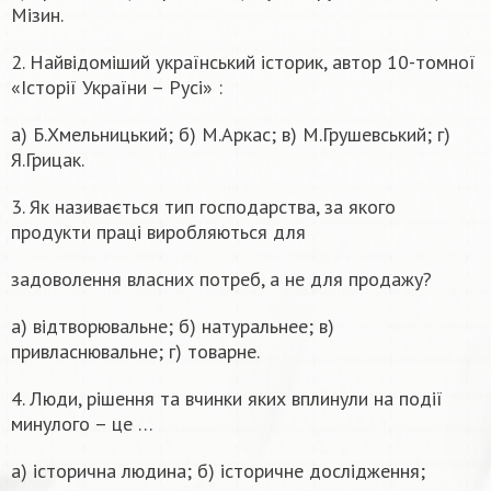
Мізин.
2. Найвідоміший український історик, автор 10-томної
«Історії України – Русі» :
а) Б.Хмельницький; б) М.Аркас; в) М.Грушевський; г)
Я.Грицак.
3. Як називається тип господарства, за якого
продукти праці виробляються для
задоволення власних потреб, а не для продажу?
а) відтворювальне; б) натуральнее; в)
привласнювальне; г) товарне.
4. Люди, рішення та вчинки яких вплинули на події
минулого – це …
а) історична людина; б) історичне дослідження;