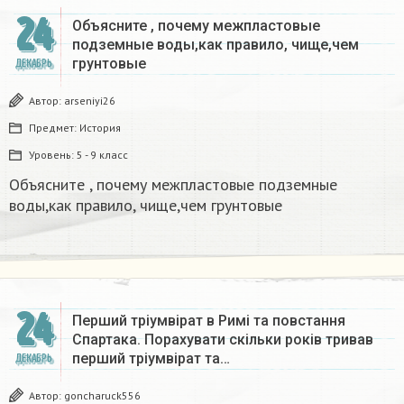
24
Объясните , почему межпластовые
подземные воды,как правило, чище,чем
грунтовые​
ДЕКАБРЬ
Автор:
arseniyi26
Предмет:
История
Уровень:
5 - 9 класс
Объясните , почему межпластовые подземные
воды,как правило, чище,чем грунтовые​
24
Перший тріумвірат в Римі та повстання
Спартака. Порахувати скільки років тривав
перший тріумвірат та…
ДЕКАБРЬ
Автор:
goncharuck556