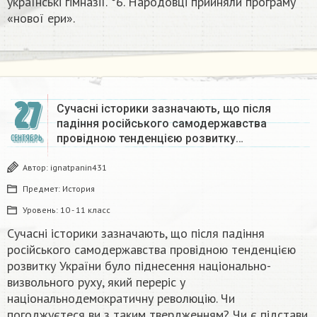
українські гімназії. °6. Народовці прийняли програму
«нової ери».​
27
Сучасні історики зазначають, що після
падіння російського самодержавства
провідною тенденцією розвитку…
СЕНТЯБРЬ
Автор:
ignatpanin431
Предмет:
История
Уровень:
10 - 11 класс
Сучасні історики зазначають, що після падіння
російського самодержавства провідною тенденцією
розвитку України було піднесення національно-
визвольного руху, який переріс у
національнодемократичну революцію. Чи
погоджуєтеся ви з таким твердженням? Чи є підстави