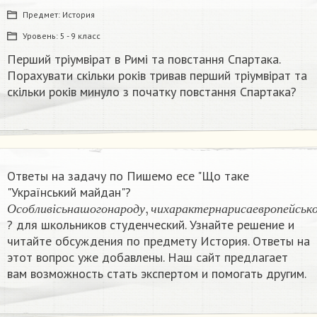
Предмет:
История
Уровень:
5 - 9 класс
Перший тріумвірат в Римі та повстання Спартака.
Порахувати скільки років тривав перший тріумвірат та
скільки років минуло з початку повстання Спартака?
Ответы на задачу по Пишемо есе "Що таке
"Український майдан"?
О
с
о
б
л
и
в
і
с
ь
н
а
ш
о
г
о
н
а
р
о
д
у
,
ч
и
х
а
р
а
к
т
е
р
н
а
р
и
с
а
е
в
р
о
п
е
й
с
О
с
о
б
л
и
в
і
с
ь
н
а
ш
о
г
о
н
а
р
о
д
у
ч
и
х
а
р
а
к
т
е
р
н
а
р
и
с
а
е
в
р
о
п
е
й
с
ь
к
? для школьников студенческий. Узнайте решение и
читайте обсуждения по предмету История. Ответы на
этот вопрос уже добавлены. Наш сайт предлагает
вам возможность стать экспертом и помогать другим.