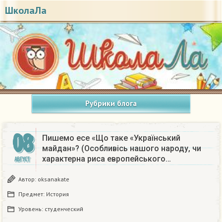
ШколаЛа
Рубрики блога
08
Пишемо есе «Що таке «Український
майдан»? (Особливісь нашого народу, чи
характерна риса европейського…
АВГУСТ
Автор:
oksanakate
Предмет:
История
Уровень:
студенческий