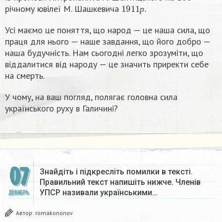
1911
р
.
річному ювілеї М. Шашкевича
р
Усі маємо це поняття, що народ — це наша сила, що
праця для нього — наше завдання, що його добро —
наша будучність. Нам сьогодні легко зрозуміти, що
віддалитися від народу — це значить приректи себе
на смерть.
У чому, на ваш погляд, полягає головна сила
українського руху в Галичині?
07
Знайдіть і підкресліть помилки в тексті.
Правильний текст напишіть нижче. Членів
УПСР називали українськими…
ДЕКАБРЬ
Автор:
romakononov