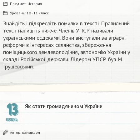
Предмет:
История
Уровень:
10 - 11 класс
Знайдіть і підкресліть помилки в тексті. Правильний
текст напишіть нижче. Членів УПСР називали
українськими есдеками. Вони виступали за аграрні
реформи в інтересах селянства, збереження
поміщицького землеволодіння, автономію України у
складі Російської держави. Лідером УПСР був М.
Грушевський.​
13
Як стати громадянином України​
НОЯБРЬ
Автор:
камардон