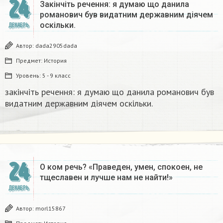
24
Закінчіть речення: я думаю що данила
романович був видатним державним діячем
оскільки.
ДЕКАБРЬ
Автор:
dada2905dada
Предмет:
История
Уровень:
5 - 9 класс
закінчіть речення: я думаю що данила романович був
видатним державним діячем оскільки.
24
О ком речь? «Праведен, умен, спокоен, не
тщеславен и лучше нам не найти!»
ДЕКАБРЬ
Автор:
morl15867