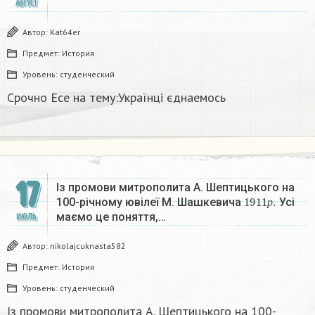
АВГУСТ
Автор:
Kat64er
Предмет:
История
Уровень:
студенческий
Срочно Есе на тему:Українці єднаемось
17
Із промови митрополита А. Шептицького на
1911
р
.
100-річному ювілеї М. Шашкевича
Усі
р
маємо це поняття,…
ИЮЛЬ
Автор:
nikolajcuknasta582
Предмет:
История
Уровень:
студенческий
Із промови митрополита А. Шептицького на 100-