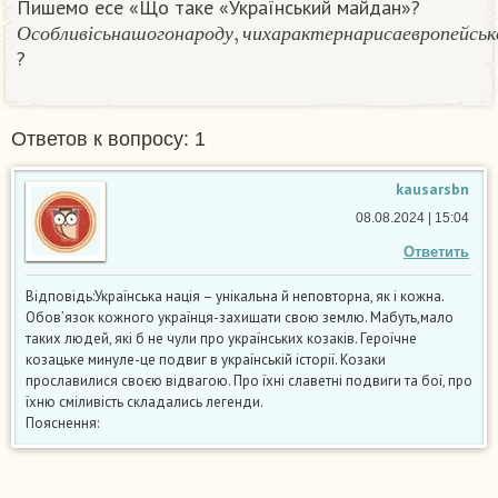
Пишемо есе «Що таке «Український майдан»?
О
с
о
б
л
и
в
і
с
ь
н
а
ш
о
г
о
н
а
р
о
д
у
,
ч
и
х
а
р
а
к
т
е
р
н
а
р
и
с
а
е
в
р
о
п
е
й
с
О
с
о
б
л
и
в
і
с
ь
н
а
ш
о
г
о
н
а
р
о
д
у
ч
и
х
а
р
а
к
т
е
р
н
а
р
и
с
а
е
в
р
о
п
е
й
с
ь
к
?
Ответов к вопросу: 1
kausarsbn
08.08.2024 | 15:04
Ответить
Відповідь:Українська нація – унікальна й неповторна, як і кожна.
Обов’язок кожного українця-захищати свою землю. Мабуть,мало
таких людей, які б не чули про українських козаків. Героїчне
козацьке минуле-це подвиг в українській історії. Козаки
прославилися своєю відвагою. Про їхні славетні подвиги та бої, про
їхню сміливість складались легенди.
Пояснення: