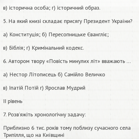
в) історична особа; г) історичний образ.
5. На який книзі складає присягу Президент України?
а) Конституція; б) Пересопницьке Євангліє;
в) Біблія; г) Кримінальний кодекс.
6. Автором твору «Повість минулих літ» вважають …
а) Нестор Літописець б) Самійло Величко
в) Іпатій Потій г) Ярослав Мудрий
ІІ рівень
7. Розв’яжіть хронологічну задачу:
Приблизно 6 тис. років тому поблизу сучасного села
Трипілля, що на Київщині