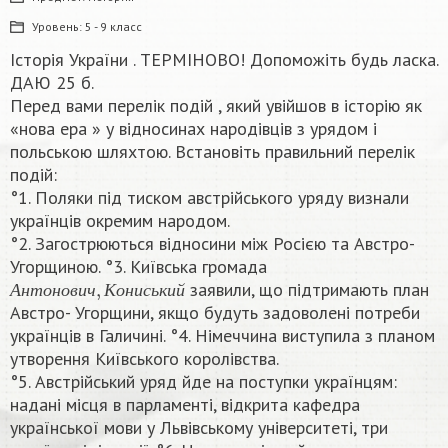
Уровень:
5 - 9 класс
Історія України . ТЕРМІНОВО! Допоможіть будь ласка.
ДАЮ 25 б.
Перед вами перелік подій , який увійшов в історію як
«нова ера » у відносинах народівців з урядом і
польською шляхтою. Встановіть правильний перелік
подій:
°1. Поляки під тиском австрійського уряду визнали
українців окремим народом.
°2. Загострюються відносини між Росією та Австро-
Угорщиною. °3. Київська громада
А
н
т
о
н
о
в
и
ч
,
К
о
н
и
с
ь
к
и
й
заявили, що підтримають план
А
н
т
о
н
о
в
и
ч
К
о
н
и
с
ь
к
и
й
Австро- Угорщини, якщо будуть задоволені потреби
українців в Галичині. °4. Німеччина виступила з планом
утворення Київського королівства.
°5. Австрійський уряд йде на поступки українцям:
надані місця в парламенті, відкрита кафедра
української мови у Львівському університеті, три