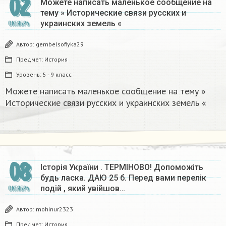
02
Можете написать маленькое сообщение на
тему » Исторические связи русских и
украинских земель «
ОКТЯБРЬ
Автор:
gembelsofiyka29
Предмет:
История
Уровень:
5 - 9 класс
Можете написать маленькое сообщение на тему »
Исторические связи русских и украинских земель «
08
Історія України . ТЕРМІНОВО! Допоможіть
будь ласка. ДАЮ 25 б. Перед вами перелік
подій , який увійшов…
ОКТЯБРЬ
Автор:
mohinur2323
Предмет:
История