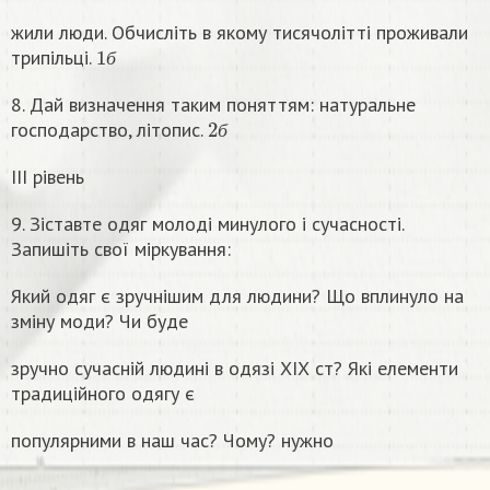
жили люди. Обчисліть в якому тисячолітті проживали
1
б
трипільці.
б
8. Дай визначення таким поняттям: натуральне
2
б
господарство, літопис.
б
ІІІ рівень
9. Зіставте одяг молоді минулого і сучасності.
Запишіть свої міркування:
Який одяг є зручнішим для людини? Що вплинуло на
зміну моди? Чи буде
зручно сучасній людині в одязі ХІХ ст? Які елементи
традиційного одягу є
популярними в наш час? Чому? нужно