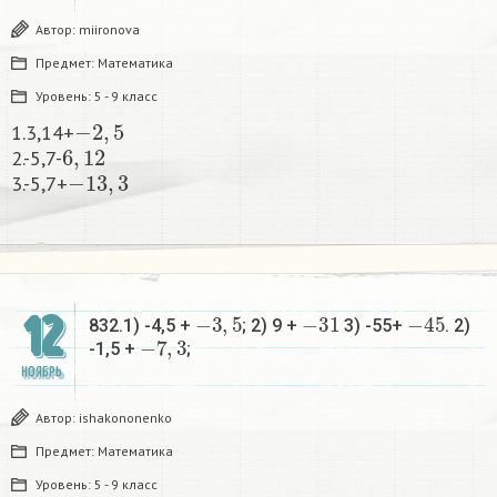
Автор:
miironova
Предмет:
Математика
Уровень:
5 - 9 класс
−
2
,
5
1.3,14+
6
,
12
2.-5,7-
−
13
,
3
3.-5,7+
−
3
,
5
−
31
−
45
12
832.1) -4,5 +
; 2) 9 +
3) -55+
. 2)
−
7
,
3
-1,5 +
;​
НОЯБРЬ
Автор:
ishakononenko
Предмет:
Математика
Уровень:
5 - 9 класс