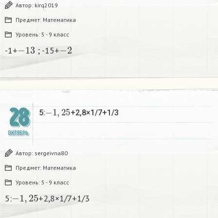
Автор:
kirq2019
Предмет:
Математика
Уровень:
5 - 9 класс
−
13
−
2
-1+
; -15+
−
1
,
25
28
5:
+2,8×1/7+1/3​
ОКТЯБРЬ
Автор:
sergeivna80
Предмет:
Математика
Уровень:
5 - 9 класс
−
1
,
25
5:
+2,8×1/7+1/3​