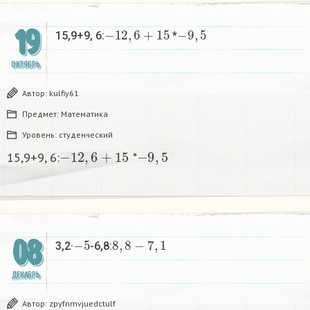
−
12
,
6
+
15
−
9
,
5
19
15,9+9, 6:
*
ОКТЯБРЬ
Автор:
kulfiy61
Предмет:
Математика
Уровень:
студенческий
−
12
,
6
+
15
−
9
,
5
15,9+9, 6:
*
−
5
8
,
8
−
7
,
1
08
3,2·
-6,8:
ДЕКАБРЬ
Автор:
zpyfnmvjuedctulf