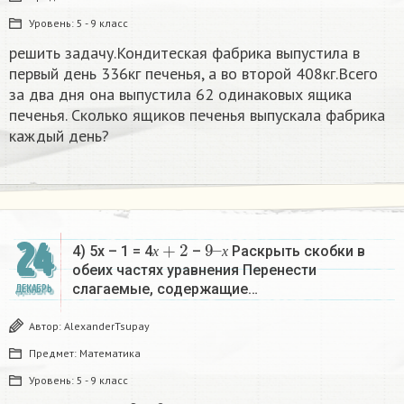
Уровень:
5 - 9 класс
решить задачу.Кондитеская фабрика выпустила в
первый день 336кг печенья, а во второй 408кг.Всего
за два дня она выпустила 62 одинаковых ящика
печенья. Сколько ящиков печенья выпускала фабрика
каждый день?
х
+
2
9
х
–
24
4) 5х – 1 = 4
–
Раскрыть скобки в
х
х
обеих частях уравнения Перенести
слагаемые, содержащие…
ДЕКАБРЬ
Автор:
AlexanderTsupay
Предмет:
Математика
Уровень:
5 - 9 класс
х
+
2
9
х
–