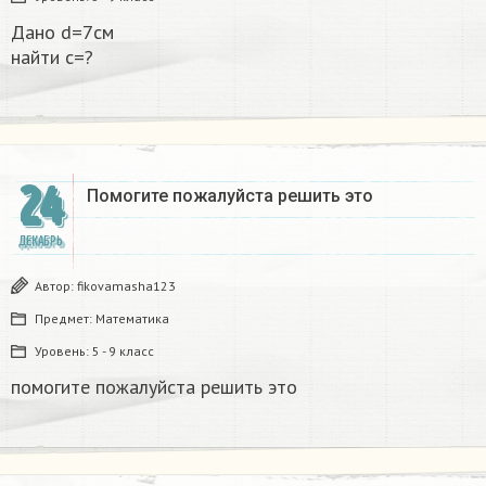
Дано d=7см
найти с=?​
24
Помогите пожалуйста решить это
ДЕКАБРЬ
Автор:
fikovamasha123
Предмет:
Математика
Уровень:
5 - 9 класс
помогите пожалуйста решить это