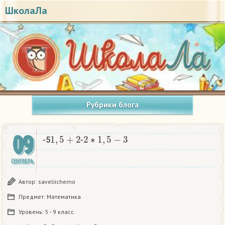
ШколаЛа
Рубрики блога
1
,
5
+
2
2
∗
1
,
5
−
3
09
-5
-
​
СЕНТЯБРЬ
Автор:
saveliicherno
Предмет:
Математика
Уровень:
5 - 9 класс
1
,
5
+
2
2
∗
1
,
5
−
3