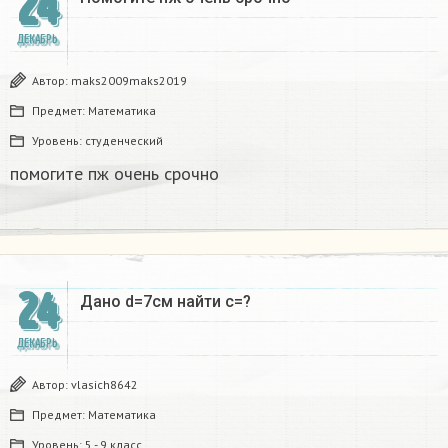
24
ДЕКАБРЬ
Автор:
maks2009maks2019
Предмет:
Математика
Уровень:
студенческий
помогите пж очень срочно​
24
Дано d=7см найти с=?​
ДЕКАБРЬ
Автор:
vlasich8642
Предмет:
Математика
Уровень:
5 - 9 класс