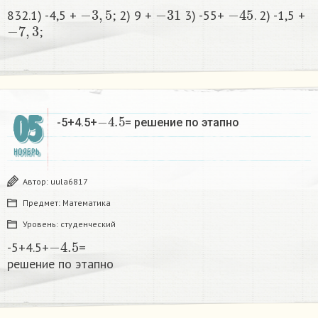
−
3
,
5
−
31
−
45
832.1) -4,5 +
; 2) 9 +
3) -55+
. 2) -1,5 +
−
7
,
3
;​
−
4.5
05
-5+4.5+
= решение по этапно​
НОЯБРЬ
Автор:
uula6817
Предмет:
Математика
Уровень:
студенческий
−
4.5
-5+4.5+
=
решение по этапно​