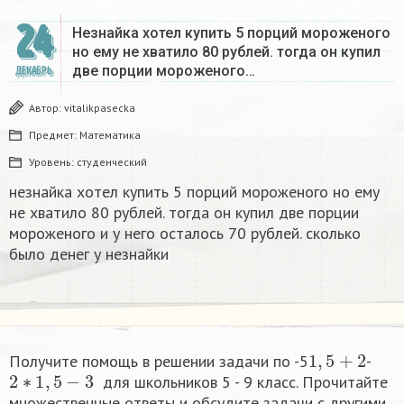
24
Незнайка хотел купить 5 порций мороженого
но ему не хватило 80 рублей. тогда он купил
две порции мороженого…
ДЕКАБРЬ
Автор:
vitalikpasecka
Предмет:
Математика
Уровень:
студенческий
незнайка хотел купить 5 порций мороженого но ему
не хватило 80 рублей. тогда он купил две порции
мороженого и у него осталось 70 рублей. сколько
было денег у незнайки
1
,
5
+
2
Получите помощь в решении задачи по -5
-
2
∗
1
,
5
−
3
​ для школьников 5 - 9 класс. Прочитайте
множественные ответы и обсудите задачи с другими