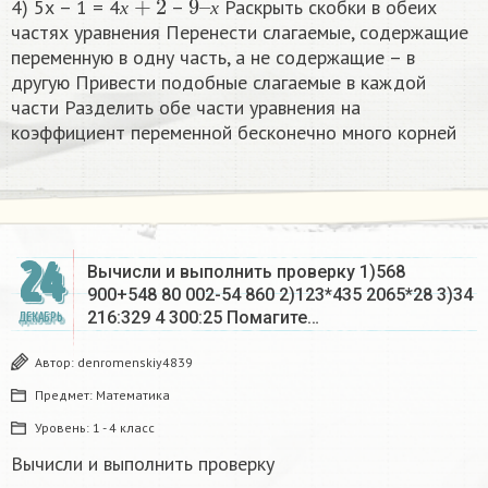
4) 5х – 1 = 4
–
Раскрыть скобки в обеих
х
х
частях уравнения Перенести слагаемые, содержащие
переменную в одну часть, а не содержащие – в
другую Привести подобные слагаемые в каждой
части Разделить обе части уравнения на
коэффициент переменной бесконечно много корней​
24
Вычисли и выполнить проверку 1)568
900+548 80 002-54 860 2)123*435 2065*28 3)34
216:329 4 300:25 Помагите…
ДЕКАБРЬ
Автор:
denromenskiy4839
Предмет:
Математика
Уровень:
1 - 4 класс
Вычисли и выполнить проверку