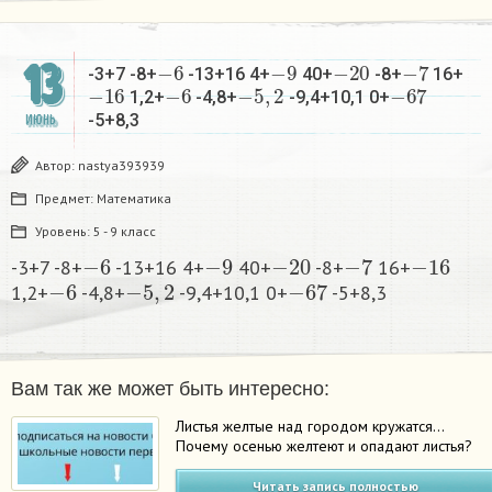
−
6
−
9
−
20
−
7
13
-3+7 -8+
-13+16 4+
40+
-8+
16+
−
16
−
6
−
5
,
2
−
67
1,2+
-4,8+
-9,4+10,1 0+
-5+8,3​
ИЮНЬ
Автор:
nastya393939
Предмет:
Математика
Уровень:
5 - 9 класс
−
6
−
9
−
20
−
7
−
16
-3+7 -8+
-13+16 4+
40+
-8+
16+
−
6
−
5
,
2
−
67
1,2+
-4,8+
-9,4+10,1 0+
-5+8,3​
Вам так же может быть интересно:
Листья желтые над городом кружатся…
Почему осенью желтеют и опадают листья?
Читать запись полностью