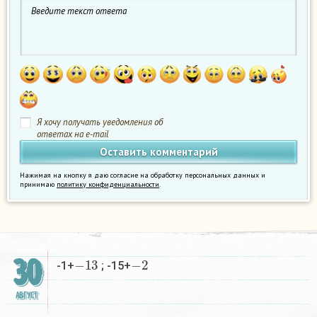
Я хочу получать уведомления об
ответах на e-mail
Нажимая на кнопку я даю согласие на обработку персональных данных и
принимаю
политику конфиденциальности
.
−
13
−
2
30
-1+
; -15+
АВГУСТ