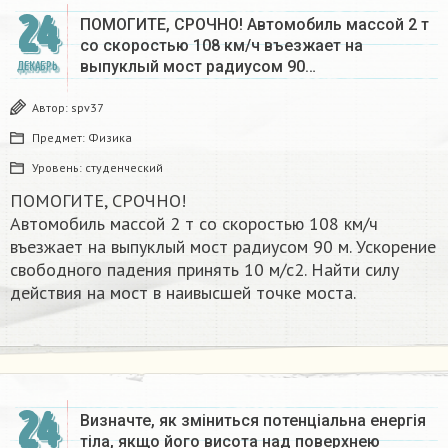
24
ПОМОГИТЕ, СРОЧНО! Автомобиль массой 2 т
со скоростью 108 км/ч въезжает на
выпуклый мост радиусом 90…
ДЕКАБРЬ
Автор:
spv37
Предмет:
Физика
Уровень:
студенческий
ПОМОГИТЕ, СРОЧНО!
Автомобиль массой 2 т со скоростью 108 км/ч
въезжает на выпуклый мост радиусом 90 м. Ускорение
свободного падения принять 10 м/с2. Найти силу
действия на мост в наивысшей точке моста.
24
Визначте, як зміниться потенціальна енергія
тіла, якщо його висота над поверхнею