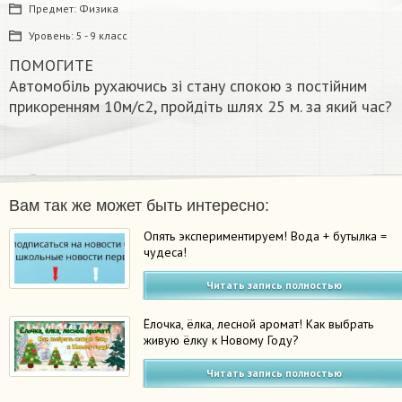
Предмет:
Физика
Уровень:
5 - 9 класс
ПОМОГИТЕ
Автомобіль рухаючись зі стану спокою з постійним
прикоренням 10м/с2, пройдіть шлях 25 м. за який час?
Вам так же может быть интересно:
Опять экспериментируем! Вода + бутылка =
чудеса!
Читать запись полностью
Ёлочка, ёлка, лесной аромат! Как выбрать
живую ёлку к Новому Году?
Читать запись полностью