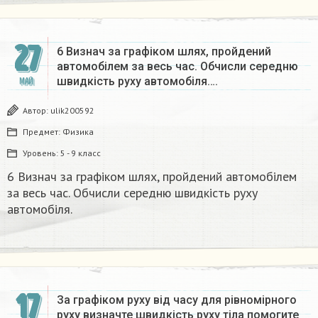
27
6 Визнач за графіком шлях, пройдений
автомобілем за весь час. Обчисли середню
швидкість руху автомобіля….
МАЙ
Автор:
ulik200592
Предмет:
Физика
Уровень:
5 - 9 класс
6 Визнач за графіком шлях, пройдений автомобілем
за весь час. Обчисли середню швидкість руху
автомобіля. ​
17
За графіком руху від часу для рівномірного
руху визначте швидкість руху тіла помогите