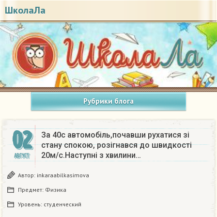
ШколаЛа
Рубрики блога
02
За 40с автомобіль,почавши рухатися зі
стану спокою, розігнався до швидкості
20м/с.Наступні з хвилини…
АВГУСТ
Автор:
inkaraabilkasimova
Предмет:
Физика
Уровень:
студенческий