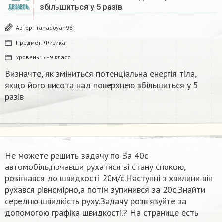
збільшиться у 5 разів
ДЕКАБРЬ
Автор:
iranadoyan98
Предмет:
Физика
Уровень:
5 - 9 класс
Визначте, як зміниться потенціальна енергія тіла,
якщо його висота над поверхнею збільшиться у 5
разів
Не можете решить задачу по За 40с
автомобіль,почавши рухатися зі стану спокою,
розігнався до швидкості 20м/с.Наступні з хвилини він
рухався рівномірно,а потім зупинився за 20с.Знайти
середню швидкість руху.Задачу розв'язуйте за
допомогою графіка швидкості.​? На странице есть