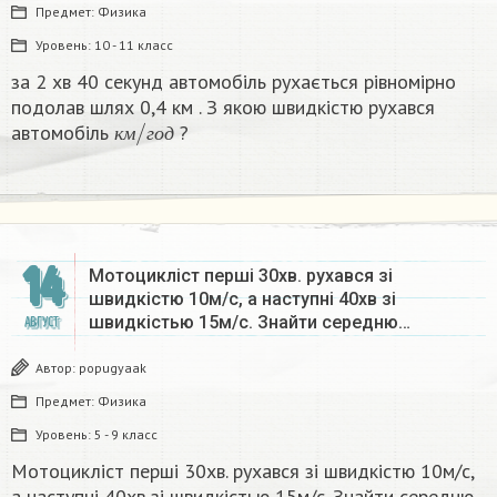
Предмет:
Физика
Уровень:
10 - 11 класс
за 2 хв 40 секунд автомобіль рухається рівномірно
подолав шлях 0,4 км . З якою швидкістю рухався
к
г
о
м
д
/
автомобіль
?​
к
м
г
о
д
14
Мотоцикліст перші 30хв. рухався зі
швидкістю 10м/с, а наступні 40хв зі
швидкістью 15м/с. Знайти середню…
АВГУСТ
Автор:
popugyaak
Предмет:
Физика
Уровень:
5 - 9 класс
Мотоцикліст перші 30хв. рухався зі швидкістю 10м/с,
а наступні 40хв зі швидкістью 15м/с. Знайти середню