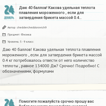
24
Даю 40 баллов! Какова удельная теплота
плавления мороженного , если для
затвердения брикета массой 0.4…
ДЕКАБРЬ
Автор:
cheddercheddorovich9
Предмет:
Физика
Уровень:
5 - 9 класс
Даю 40 баллов! Какова удельная теплота плавления
мороженного , если для затвердения брикета массой
0.4 кг потребовалось отвести от него количество
теплоты , равное 134000 Дж? Срочно! Подробно! С
обозначениями, формулами
24
Помогите пожалуйста срочно прошу вас