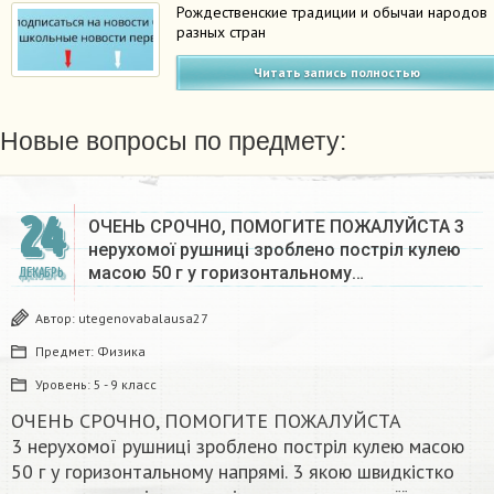
Рождественские традиции и обычаи народов
разных стран
Читать запись полностью
Новые вопросы по предмету:
24
ОЧЕНЬ СРОЧНО, ПОМОГИТЕ ПОЖАЛУЙСТА 3
нерухомої рушниці зроблено постріл кулею
масою 50 г у горизонтальному…
ДЕКАБРЬ
Автор:
utegenovabalausa27
Предмет:
Физика
Уровень:
5 - 9 класс
ОЧЕНЬ СРОЧНО, ПОМОГИТЕ ПОЖАЛУЙСТА
3 нерухомої рушниці зроблено постріл кулею масою
50 г у горизонтальному напрямі. 3 якою швидкістко