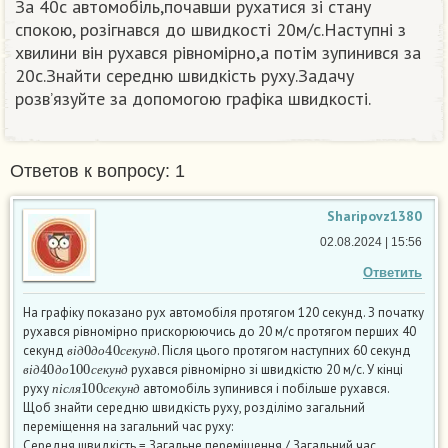
За 40с автомобіль,почавши рухатися зі стану
спокою, розігнався до швидкості 20м/с.Наступні з
хвилини він рухався рівномірно,а потім зупинився за
20с.Знайти середню швидкість руху.Задачу
розв’язуйте за допомогою графіка швидкості.​
Ответов к вопросу: 1
Sharipovz1380
02.08.2024 | 15:56
Ответить
На графіку показано рух автомобіля протягом 120 секунд. З початку
рухався рівномірно прискорюючись до 20 м/с протягом перших 40
в
і
д
0
д
о
40
с
е
к
у
н
д
секунд
. Після цього протягом наступних 60 секунд
в
і
д
40
д
о
100
с
е
к
у
н
д
в
і
д
д
о
с
е
к
у
н
д
рухався рівномірно зі швидкістю 20 м/с. У кінці
п
і
с
л
я
100
с
е
к
у
н
д
в
і
д
д
о
с
е
к
у
н
д
руху
автомобіль зупинився і побільше рухався.
п
і
с
л
я
с
е
к
у
н
д
Щоб знайти середню швидкість руху, розділімо загальний
переміщення на загальний час руху:
Середня швидкість = Загальне переміщення / Загальний час