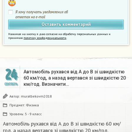
Я хочу получать уведомления об
ответах на e-mail
Нажимая на кнопку я даю согласие на обработку персональных данных и
принимаю
политику конфиденциальности
.
24
Автомобіль рухався від A до B зі швидкістю
60 км/год, а назад вертався зі швидкістю 20
км/год. Визначити…
СЕНТЯБРЬ
Автор:
muratbekovm2018
Предмет:
Физика
Уровень:
5 - 9 класс
Автомобіль рухався від A до B зі швидкістю 60 км/
год, а назад вертався зі швидкістю 20 км/год.