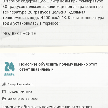
В термос содержащую 1 литр воды при температуре
80 градусов цельсия залили еще пол литра воды при
температуре 20 градусов цельсия. Удельная
теплоемкость воды 4200 дж/кг*К. Какая температура
воды установилась в термосе?
МОЛЮ СПАСИТЕ
24
Помогите объяснить почему именно этот
ответ правильный
ДЕКАБРЬ
Автор:
kaytereha11
Предмет:
Физика
Уровень:
10 - 11 класс
помогите объяснить почему именно этот ответ