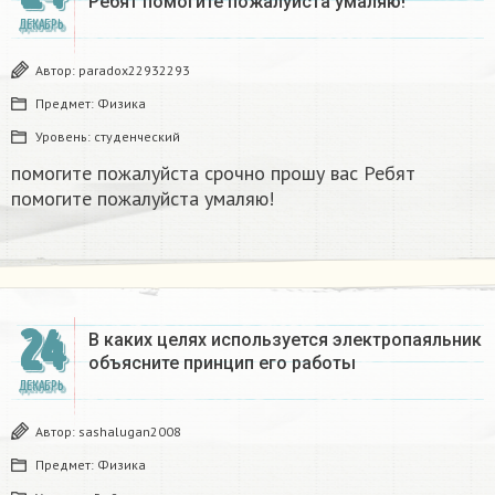
Ребят помогите пожалуйста умаляю! ​
ДЕКАБРЬ
Автор:
paradox22932293
Предмет:
Физика
Уровень:
студенческий
помогите пожалуйста срочно прошу вас Ребят
помогите пожалуйста умаляю! ​
24
В каких целях используется электропаяльник
объясните принцип его работы​
ДЕКАБРЬ
Автор:
sashalugan2008
Предмет:
Физика