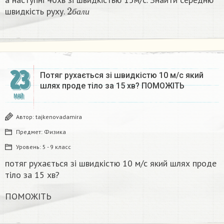
2
б
а
л
и
швидкість руху.
б
а
л
и
23
Потяг рухається зі швидкістю 10 м/с який
шлях проде тіло за 15 хв? ПОМОЖІТЬ
МАЙ
Автор:
tajkenovadamira
Предмет:
Физика
Уровень:
5 - 9 класс
потяг рухається зі швидкістю 10 м/с який шлях проде
тіло за 15 хв?
ПОМОЖІТЬ