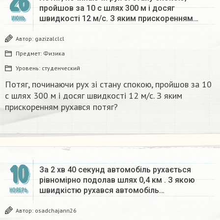
26
пройшов за 10 с шлях 300 м і досяг
швидкості 12 м/с. З яким прискоренням…
ИЮНЬ
Автор:
gazizalclcl
Предмет:
Физика
Уровень:
студенческий
Потяг, починаючи рух зі стану спокою, пройшов за 10
с шлях 300 м і досяг швидкості 12 м/с. З яким
прискоренням рухався потяг?
10
За 2 хв 40 секунд автомобіль рухається
рівномірно подолав шлях 0,4 км . З якою
швидкістю рухався автомобіль…
НОЯБРЬ
Автор:
osadchajann26