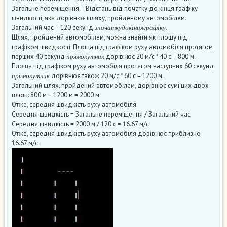
Загальне переміщення = Відстань від початку до кінця графіку
швидкості, яка дорівнює шляху, пройденому автомобілем.
з
п
о
ч
а
т
к
у
д
о
к
і
н
ц
я
г
р
а
ф
і
к
у
Загальний час = 120 секунд
.
з
п
о
ч
а
т
к
у
д
о
к
і
н
ц
я
г
р
а
ф
і
к
у
Шлях, пройдений автомобілем, можна знайти як площу під
графіком швидкості. Площа під графіком руху автомобіля протягом
п
р
я
м
о
к
у
т
н
и
к
перших 40 секунд
дорівнює 20 м/с * 40 с = 800 м.
п
р
я
м
о
к
у
т
н
и
к
Площа під графіком руху автомобіля протягом наступних 60 секунд
п
р
я
м
о
к
у
т
н
и
к
дорівнює також 20 м/с * 60 с = 1200 м.
п
р
я
м
о
к
у
т
н
и
к
Загальний шлях, пройдений автомобілем, дорівнює сумі цих двох
площ: 800 м + 1200 м = 2000 м.
Отже, середня швидкість руху автомобіля:
Середня швидкість = Загальне переміщення / Загальний час
Середня швидкість = 2000 м / 120 с = 16.67 м/с
Отже, середня швидкість руху автомобіля дорівнює приблизно
16.67 м/с.