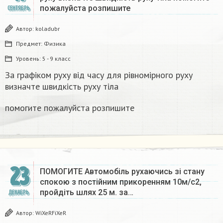
пожалуйста розпишите
СЕНТЯБРЬ
Автор:
koladubr
Предмет:
Физика
Уровень:
5 - 9 класс
За графіком руху від часу для рівномірного руху
визначте швидкість руху тіла
помогите пожалуйста розпишите
23
ПОМОГИТЕ Автомобіль рухаючись зі стану
спокою з постійним прикоренням 10м/с2,
пройдіть шлях 25 м. за…
ДЕКАБРЬ
Автор:
WiXeRFiXeR