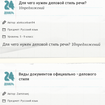
24
Для чего нужен деловой стиль речи?
10
п
р
е
д
л
о
ж
е
н
и
й
п
р
е
д
л
о
ж
е
н
и
й
ДЕКАБРЬ
Автор:
aleksceban94
Предмет:
Русский язык
Уровень:
5 - 9 класс
10
п
р
е
д
л
о
ж
е
н
и
й
Для чего нужен деловой стиль речи?
п
р
е
д
л
о
ж
е
н
и
й
24
Виды документов официально –делового
стиля
ДЕКАБРЬ
Автор:
Zaminaej
Предмет:
Русский язык