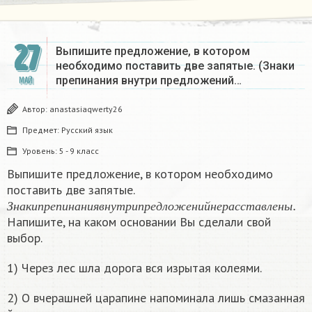
27
Выпишите предложение, в котором
необходимо поставить две запятые. (Знаки
препинания внутри предложений…
МАЙ
Автор:
anastasiaqwerty26
Предмет:
Русский язык
Уровень:
5 - 9 класс
Выпишите предложение, в котором необходимо
поставить две запятые.
З
н
а
к
и
п
р
е
п
и
н
а
н
и
я
в
н
у
т
р
и
п
р
е
д
л
о
ж
е
н
и
й
н
е
р
а
с
с
т
а
в
л
е
н
ы
.
З
н
а
к
и
п
р
е
п
и
н
а
н
и
я
в
н
у
т
р
и
п
р
е
д
л
о
ж
е
н
и
й
н
е
р
а
с
с
т
а
в
л
е
н
ы
Напишите, на каком основании Вы сделали свой
выбор.
1) Через лес шла дорога вся изрытая колеями.
2) О вчерашней царапине напоминала лишь смазанная