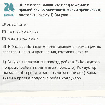
24
ВПР 5 класс Выпишите предложение с
прямой речью расставить знаки препинания,
составить схему 1) Вы уже…
ДЕКАБРЬ
Автор:
hksnipe
Предмет:
Русский язык
Уровень:
студенческий
ВПР 5 класс Выпишите предложение с прямой речью
расставить знаки препинания, составить схему
1) Вы уже за­пла­ти­ли за про­езд ре­бя­та 2) Кон­дук­тор
по­про­сил ребят за­пла­тить за про­езд 3) Кон­дук­тор
ска­зал чтобы ре­бя­та за­пла­ти­ли за про­езд 4) За­пла­
ти­те за про­езд по­про­сил ребят кон­дук­тор​