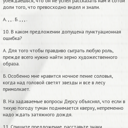
убеждаешься, что он не успел рассказать нам и сотой
доли того, что превосходно видел и знали.
А.
,
,
. Б.
,
,
,
.
10. В каком предложении допущена пунктуационная
ошибка?
А. Для того чтобы правдиво сыграть любую роль,
прежде всего нужно найти зерно художественного
образа.
Б. Особенно мне нравится ночное пение соловья,
когда над головой светят звезды и все в лесу
примолкает.
В. На задаваемые вопросы Дерсу объяснял, что если в
тихую погоду туман поднимается кверху, непременно
надо ждать затяжного дождя.
11. Спишите предложение, расставьте знаки