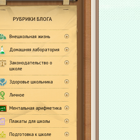
РУБРИКИ БЛОГА
Внешкольная жизнь
Домашняя лаборатория
Законодательство о
школе
Здоровье школьника
Личное
Ментальная арифметика
Плакаты для школы
Подготовка к школе