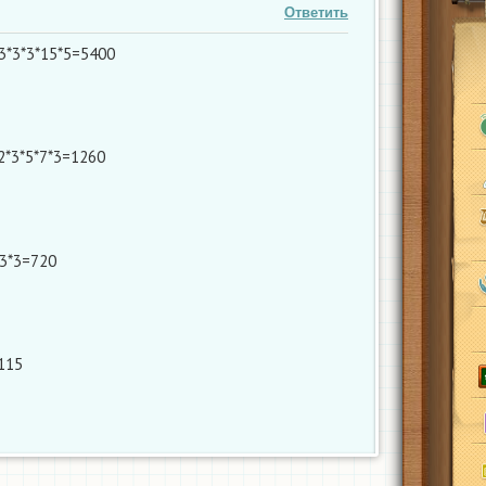
Ответить
*3*3*3*15*5=5400
2*3*5*7*3=1260
*3*3=720
115