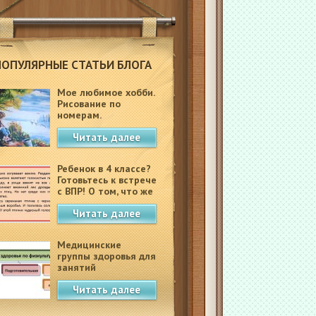
ПОПУЛЯРНЫЕ СТАТЬИ БЛОГА
Мое любимое хобби.
Рисование по
номерам.
Читать далее
Ребенок в 4 классе?
Готовьтесь к встрече
с ВПР! О том, что же
это такое.
Читать далее
Медицинские
группы здоровья для
занятий
физкультурой в
Читать далее
школе