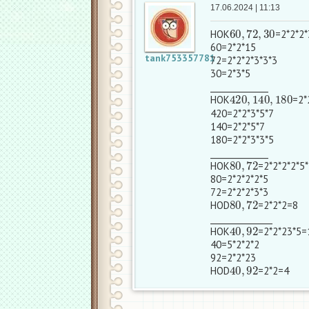
17.06.2024 | 11:13
60
,
72
,
30
НОК
=2*2*2
60=2*2*15
tank753357781
72=2*2*2*3*3*3
30=2*3*5
______________
420
,
140
,
180
НОК
=2*
420=2*2*3*5*7
140=2*2*5*7
180=2*2*3*3*5
______________
80
,
72
HOK
=2*2*2*2*5
80=2*2*2*2*5
72=2*2*2*3*3
80
,
72
HOD
=2*2*2=8
_______________
40
,
92
HOK
=2*2*23*5=
40=5*2*2*2
92=2*2*23
40
,
92
HOD
=2*2=4