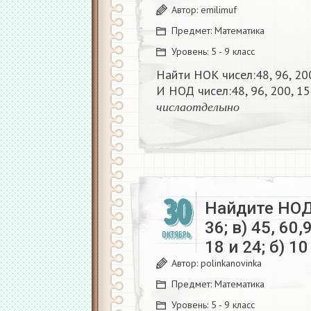
Автор:
emilimuf
Предмет:
Математика
Уровень:
5 - 9 класс
Найти НОК чисел:48, 96, 200
И НОД чисел:48, 96, 200, 15
ч
и
с
л
а
о
т
д
е
л
ы
н
о
​
ч
и
с
л
а
о
т
д
е
л
ы
н
о
30
Найдите НОД ч
36; в) 45, 60
ОКТЯБРЬ
18 и 24; б) 
Автор:
polinkanovinka
Предмет:
Математика
Уровень:
5 - 9 класс