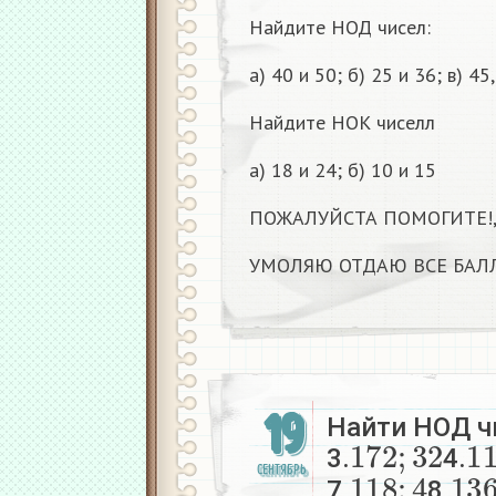
Найдите НОД чисел:
а) 40 и 50; б) 25 и 36; в) 45
Найдите НОК чиселл
а) 18 и 24; б) 10 и 15
ПОЖАЛУЙСТА ПОМОГИТЕ!,
УМОЛЯЮ ОТДАЮ ВСЕ БАЛЛ
19
Найти НОД ч
172
;
32
1
3.
4.
118
;
4
13
СЕНТЯБРЬ
7.
8.