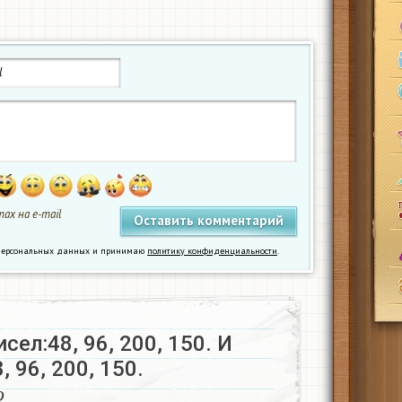
ах на e-mail
у персональных данных и принимаю
политику конфиденциальности
.
сел:48, 96, 200, 150. И
 96, 200, 150.
л
ы
н
о
​
о