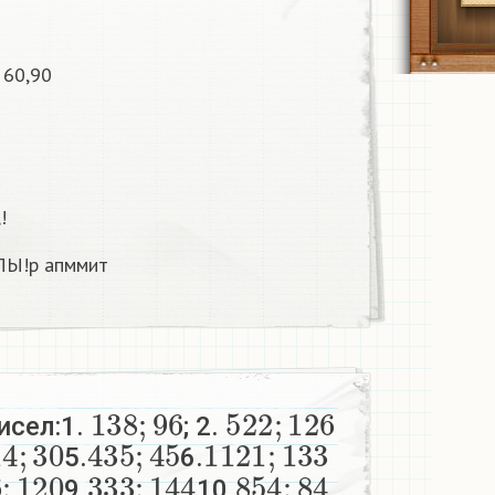
, 60,90
!
Ы!р апммит
138
;
96
522
;
126
исел:1.
; 2.
14
;
30
435
;
45
1121
;
133
5.
6.
6
;
120
333
;
144
854
;
84
9.
10.