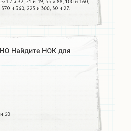
12 и 32, 21 и 49, 55 и 88, 100 и 160,
е
м
370 и 360, 225 и 300, 30 и 27.​
НО Найдите НОК для
​
 60 ​