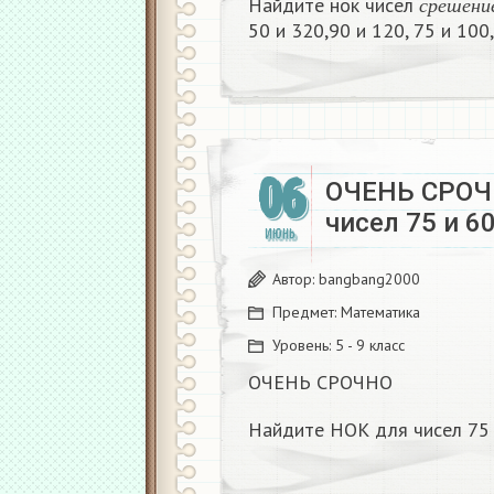
Найдите нок чисел
с
р
е
ш
е
н
и
50 и 320,90 и 120, 75 и 100, 
06
ОЧЕНЬ СРОЧ
чисел 75 и 60 
ИЮНЬ
Автор:
bangbang2000
Предмет:
Математика
Уровень:
5 - 9 класс
ОЧЕНЬ СРОЧНО
Найдите НОК для чисел 75 и