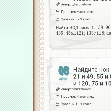
Автор:
tyleronelove
Предмет:
Математика
Уровень:
5 - 9 класс
138
;
96
Найти НОД чисел:1.
435
;
45
1121
;
133
118
;
4
6.
7.
8
08
Найдите нок
21 и 49, 55 и
АВГУСТ
и 120, 75 и 1
Автор:
timurkahorov
Предмет:
Математика
Уровень:
1 - 4 класс
с
р
е
ш
е