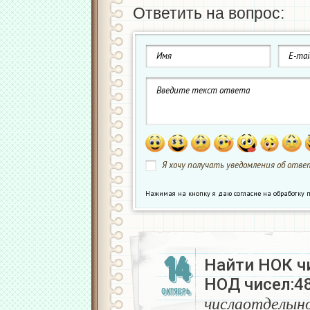
Ответить на вопрос:
Я хочу получать уведомления об ответ
Нажимая на кнопку я даю согласие на обработк
14
Найти НОК чи
НОД чисел:48,
ч
и
с
л
а
о
т
д
е
ОКТЯБРЬ
ч
и
с
л
а
о
т
д
е
л
ы
н