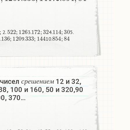
522
;
126
172
;
32
114
;
30
; 2.
3.
4.
5.
136
;
120
333
;
144
854
;
84
.
9.
10.
с
р
е
ш
е
н
и
е
м
 чисел
12 и 32,
с
р
е
ш
е
н
и
е
м
 88, 100 и 160, 50 и 320,90
00, 370…
н
и
е
м