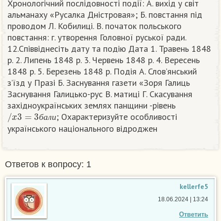
Хронологічний послідовності події: А. вихід у світ
альманаху «Русалка Дністровая»; Б. повстання під
проводом Л. Кобилиці. В. початок польського
повстання: г. утворення Головної руської ради.
12.Співвіднесіть дату та подію Дата 1. Травень 1848
р. 2. Липень 1848 р. 3. Червень 1848 р. 4. Вересень
1848 р. 5. Березень 1848 р. Подія А. Слов’янський
з’їзд у Празі Б. Заснування газети «Зоря Галиць
Заснування Галицько-рус В. матиці Г. Скасування
західноукраїнських землях панщини -рiвень
/
x
3
=
3
б
а
л
и
; Охарактеризуйте особливості
б
а
л
и
українського національного відроджен​
Ответов к вопросу: 1
kellerfe5
18.06.2024 | 13:24
Ответить