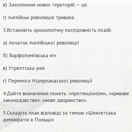
в) Захоплення нових територій — це.
г) Англійськ революція тривала .
3.Встановіть хронологічну послідовність подій:
а) початок Англійської революції
б) Варфоломіївська ніч
в) Утрехтська унія
г) Перемога Нідерландської революції
4.Дайте визначення понять: «протекціонізм», «криваве
законодавство». «нове дворянство».
5.Складіть план відповіді за темою «Шляхетська
демократія в Польщі»