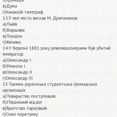
в)Дума
г)Києвскій телеграф
13.У яке місто виїхав М. Драгоманов
а)Львів
б)Варшава
в)Лондон
г)Женева
14.У березні 1881 року революціонерами був убитий
імператор
а)Олександр І
б)Микола І
в)Олександр ІІ
г)Олександр ІІІ
15.Таємна українська студентська громадська
організація
а)Товариство поступовців
б)Південний відділ
в)Братство тарасівців
г)Союз порятунку