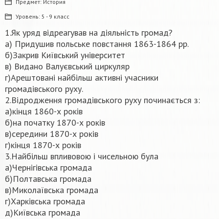
Предмет:
История
Уровень:
5 - 9 класс
1.Як уряд відреагував на діяльність громад?
а) Придушив польське повстання 1863-1864 рр.
б)Закрив Київський університет
в) Видано Валуєвський циркуляр
г)Арештовані найбільш активні учасники
громадівського руху.
2.Відродження громадівського руху починається з:
а)кінця 1860-х років
б)на початку 1870-х років
в)середини 1870-х років
г)кінця 1870-х років
3.Найбільш впливовою і чисельною була
а)Чернігівська громада
б)Полтавська громада
в)Миколаївська громада
г)Харківська громада
д)Київська громада