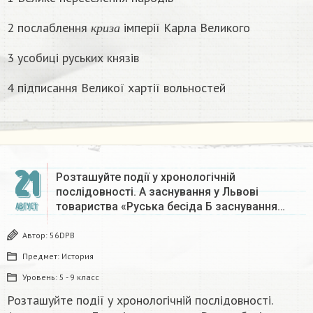
к
р
и
з
а
2 послаблення
імперії Карла Великого
к
р
и
з
а
3 усобиці руських князів
4 підписання Великої хартії вольностей
21
Розташуйте події у хронологічній
послідовності. А заснування у Львові
товариства «Руська бесіда Б заснування…
АВГУСТ
Автор:
56DPB
Предмет:
История
Уровень:
5 - 9 класс
Розташуйте події у хронологічній послідовності.