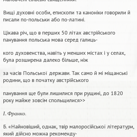
Вищi духовнi особи, епископи та каноніки говорили й
писали по-польськи або по-латині.
Цікава річ, що в перших 50 лiтах австрійського
панування польська мова серед галиць-
кого духовенства, навіть у менших містах і у селах,
була розширена далеко більше, ніж
за часів Польської держави. Так само й мi мiщанські
родини, що в початку австрійського
панування ще були лишилися при рущинi, до 1820
року майже зовсім спольщилися>>
І
.
Ф
р
а
н
к
о
.
І
Ф
р
а
н
к
о
Б. «Найновіший, однак, твiр малоросійської літератури,
який дійсно можна рекоменду-