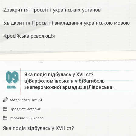
2.закриття Просвіт і українських установ
3.відкриття Просвіт і викладання українською мовою
4.російська революція
09
Яка подія відбулась у XVII ст?
а)Варфоломіївська ніч,б)Загибель
»непероможної армади»,в)Лівонська…
ИЮЛЬ
Автор:
nochilov574
Предмет:
История
Уровень:
5 - 9 класс
Яка подія відбулась у XVII ст?