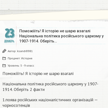
23
Поможіііть! Я історію не шарю взагалі
Національна політика російського царизму у
1907-1914. Оберіть…
ДЕКАБРЬ
Автор:
ksandr8981
Предмет:
История
Уровень:
5 - 9 класс
Поможіііть! Я історію не шарю взагалі
Національна політика російського царизму у 1907-
1914. Оберіть 2 факти
1.поява російських націоналістичних організацій —
чорносотенців