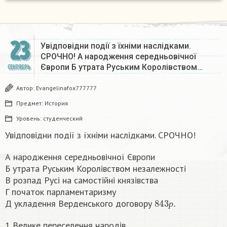
23
Увідповідни події з їхніми наслідками.
СРОЧНО! А народження середньовічної
Європи Б утрата Руським Королівством…
СЕНТЯБРЬ
Автор:
Evangelinafox777777
Предмет:
История
Уровень:
студенческий
Увідповідни події з їхніми наслідками. СРОЧНО!
А народження середньовічної Європи
Б утрата Руським Королівством незалежності
В розпад Русі на самостійні князівства
Г початок парламентаризму
843
р
.
Д укладення Верденського договору
р
1 Велике переселення народів