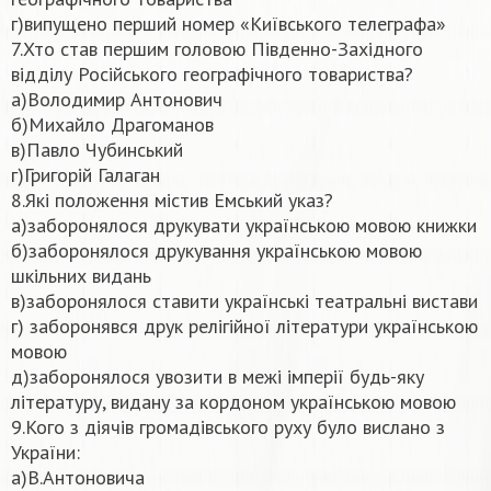
г)випущено перший номер «Київського телеграфа»
7.Хто став першим головою Південно-Західного
відділу Російського географічного товариства?
а)Володимир Антонович
б)Михайло Драгоманов
в)Павло Чубинський
г)Григорій Галаган
8.Які положення містив Емський указ?
а)заборонялося друкувати українською мовою книжки
б)заборонялося друкування українською мовою
шкільних видань
в)заборонялося ставити українські театральні вистави
г) заборонявся друк релігійної літератури українською
мовою
д)заборонялося увозити в межі імперії будь-яку
літературу, видану за кордоном українською мовою
9.Кого з діячів громадівського руху було вислано з
України:
а)В.Антоновича