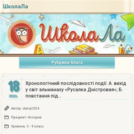
ШколаЛа
Рубрики блога
18
Хронологічний послідовності події: А. вихід
у світ альманаху «Русалка Дністровая»; Б.
повстання під…
ИЮНЬ
Автор:
dana2026
Предмет:
История
Уровень:
5 - 9 класс