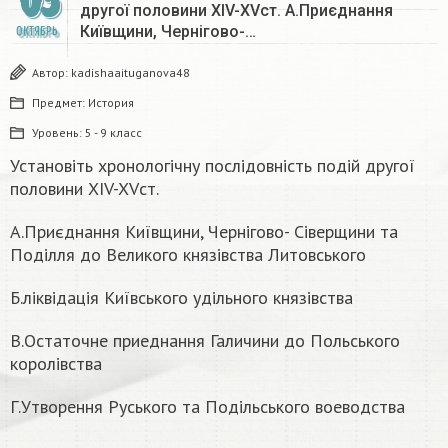
03
другої половини XIV-XVст. А.Приєднання
Київщини, Чернігово-…
ОКТЯБРЬ
Автор:
kadishaaituganova48
Предмет:
История
Уровень:
5 - 9 класс
Установіть хронологічну послідовність подій другої
половини XIV-XVст.
А.Приєднання Київщини, Чернігово- Сіверщини та
Поділля до Великого князівства Литовського
Б.ліквідація Київського удiльного князівства
В.Остаточне приеднання Галичини до Польського
королівства
Г.Утворення Руського та Подільського воеводства