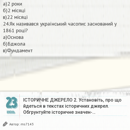
а)2 роки
б)2 місяці
в)22 місяці
24.Як називався український часопис заснований у
1861 році?
а)Основа
б)Бджола
в)Фундамент
23
ІСТОРИЧНЕ ДЖЕРЕЛО 2. Установіть, про що
йдеться в текстах історичних джерел.
Обгрунтуйте історичне значен-…
ИЮНЬ
Автор:
ms7143