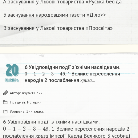
А заснування у Львові товариства «Руська бесіда
Б заснування народовцями газети «Діло>>
В заснування у Львові товариства «Просвіта» ​
20
6 Увідповідни події з їхніми наслідками.
0
−
1
−
2
−
3
−
4
б
.
1 Велике переселення
к
р
и
з
а
б
народів 2 послаблення
…
СЕНТЯБРЬ
к
р
и
з
а
Автор:
asya200372
Предмет:
История
Уровень:
1 - 4 класс
6 Увідповідни події з їхніми наслідками.
0
−
1
−
2
−
3
−
4
б
.
1 Велике переселення народів 2
к
р
и
з
а
б
послаблення
імперії Карла Великого 3 усобиці
к
р
и
з
а