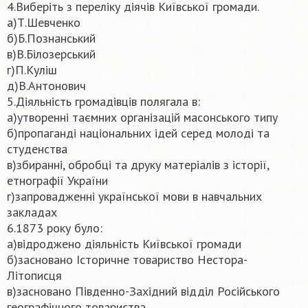
4.Виберіть з переліку діячів Київської громади.
а)Т.Шевченко
б)Б.Познанський
в)В.Білозерський
г)П.Куліш
д)В.Антонович
5.Діяльність громадівців полягала в:
а)утворенні таємних організацій масонського типу
б)пропаганді національних ідей серед молоді та
студенства
в)збиранні, обробці та друку матеріалів з історії,
етнографії України
г)запровадженні української мови в навчальних
закладах
6.1873 року було:
а)відроджено діяльність Київської громади
б)засновано Історичне товариство Нестора-
Літописця
в)засновано Південно-Західний відділ Російського
географічного товариства