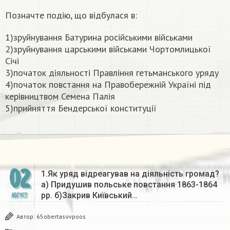
Позначте подію, що відбулася в:
1)зруйнування Батурина російськими військами
2)зруйнування царськими військами Чортомлицької
Січі
3)початок діяльності Правління гетьманського уряду
4)початок повстання на Правобережній Україні під
керівництвом Семена Палія
5)прийняття Бендерської конституції​
02
1.Як уряд відреагував на діяльність громад?
а) Придушив польське повстання 1863-1864
рр. б)Закрив Київський…
АВГУСТ
Автор:
65obertasovpoos