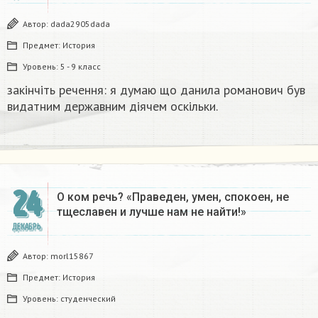
Автор:
dada2905dada
Предмет:
История
Уровень:
5 - 9 класс
закінчіть речення: я думаю що данила романович був
видатним державним діячем оскільки.
24
О ком речь? «Праведен, умен, спокоен, не
тщеславен и лучше нам не найти!»
ДЕКАБРЬ
Автор:
morl15867
Предмет:
История
Уровень:
студенческий