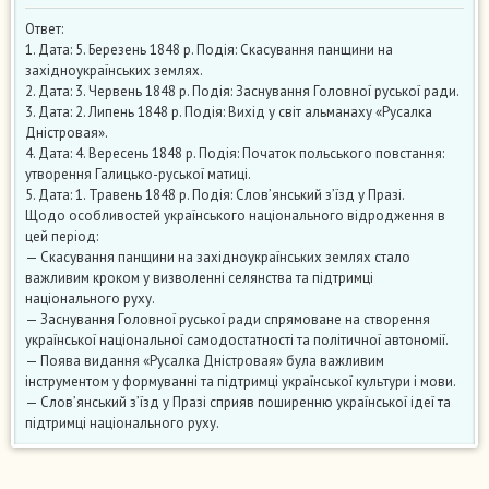
Ответ:
1. Дата: 5. Березень 1848 р. Подія: Скасування панщини на
західноукраїнських землях.
2. Дата: 3. Червень 1848 р. Подія: Заснування Головної руської ради.
3. Дата: 2. Липень 1848 р. Подія: Вихід у світ альманаху «Русалка
Дністровая».
4. Дата: 4. Вересень 1848 р. Подія: Початок польського повстання:
утворення Галицько-руської матиці.
5. Дата: 1. Травень 1848 р. Подія: Слов’янський з’їзд у Празі.
Щодо особливостей українського національного відродження в
цей період:
— Скасування панщини на західноукраїнських землях стало
важливим кроком у визволенні селянства та підтримці
національного руху.
— Заснування Головної руської ради спрямоване на створення
української національної самодостатності та політичної автономії.
— Поява видання «Русалка Дністровая» була важливим
інструментом у формуванні та підтримці української культури і мови.
— Слов’янський з’їзд у Празі сприяв поширенню української ідеї та
підтримці національного руху.