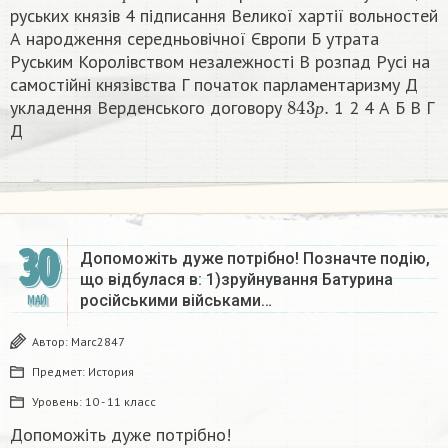
руських князів 4 підписання Великої хартії вольностей
А народження середньовічної Європи Б утрата
Руським Королівством незалежності В розпад Русі на
самостійні князівства Г початок парламентаризму Д
843
р
.
укладення Верденського договору
1 2 4 А Б В Г
р
Д ​
30
Допоможіть дуже потрібно! Позначте подію,
що відбулася в: 1)зруйнування Батурина
російськими військами…
МАЙ
Автор:
Marc2847
Предмет:
История
Уровень:
10 - 11 класс
Допоможіть дуже потрібно!