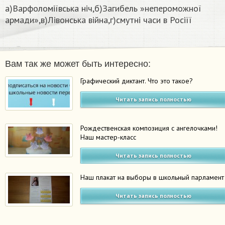
а)Варфоломіївська ніч,б)Загибель »непероможної
армади»,в)Лівонська війна,г)смутні часи в Росіїї
Вам так же может быть интересно:
Графический диктант. Что это такое?
Читать запись полностью
Рождественская композиция с ангелочками!
Наш мастер-класс
Читать запись полностью
Наш плакат на выборы в школьный парламент
Читать запись полностью