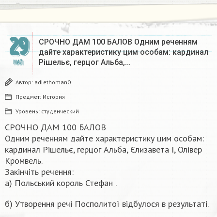
29
СРОЧНО ДАМ 100 БАЛОВ Одним реченням
дайте характеристику цим особам: кардинал
Рішельє, герцог Альба,…
МАЙ
Автор:
adlethoman0
Предмет:
История
Уровень:
студенческий
СРОЧНО ДАМ 100 БАЛОВ
Одним реченням дайте характеристику цим особам:
кардинал Рішельє, герцог Альба, Єлизавета І, Олівер
Кромвель.
Закінчіть речення:
а) Польський король Стефан .
б) Утворення речі Посполитої відбулося в результаті.