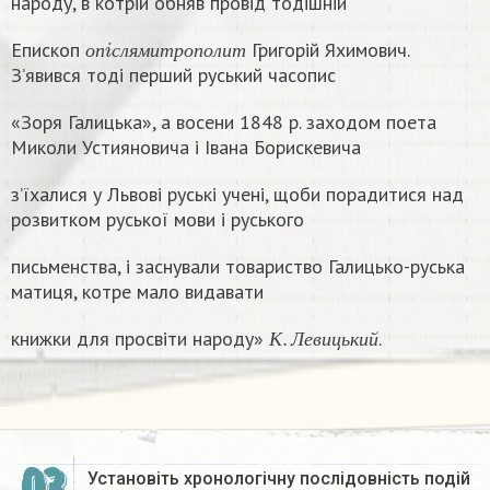
народу, в котрій обняв провід тодішній
о
п
i
с
л
я
м
и
т
р
о
п
о
л
и
т
Епископ
Григорій Яхимович.
о
п
с
л
я
м
и
т
р
о
п
о
л
и
т
З’явився тоді перший руський часопис
«Зоря Галицька», а восени 1848 р. заходом поета
Миколи Устияновича і Івана Борискевича
з’їхалися у Львові руські учені, щоби порадитися над
розвитком руської мови і руського
письменства, і заснували товариство Галицько-руська
матиця, котре мало видавати
К
.
Л
е
в
и
ц
ь
к
и
й
книжки для просвіти народу»
.
К
Л
е
в
и
ц
ь
к
и
й
Установіть хронологічну послідовність подій