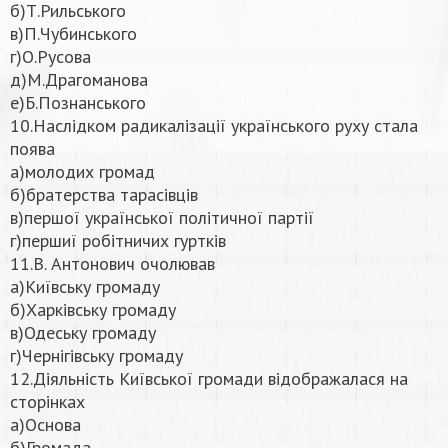
б)Т.Рильського
в)П.Чубинського
г)О.Русова
д)М.Драгоманова
е)Б.Познанського
10.Наслідком радикалізації українського руху стала
поява
а)молодих громад
б)братерства тарасівців
в)першої української політичної партії
г)першиї робітничих гуртків
11.В. Антонович очолював
а)Київську громаду
б)Харківську громаду
в)Одеську громаду
г)Чернігівську громаду
12.Діяльність Київської громади відображалася на
сторінках
а)Основа
б)Громада