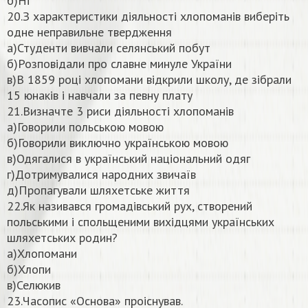
б)Ні
20.З характеристики діяльності хлопоманів виберіть
одне неправильне твердження
а)Студенти вивчали селянський побут
б)Розповідали про славне минуле України
в)В 1859 році хлопомани відкрили школу, де зібрали
15 юнаків і навчали за певну плату
21.Визначте 3 риси діяльності хлопоманів
а)Говорили польською мовою
б)Говорили виключно українською мовою
в)Одягалися в український національний одяг
г)Дотримувалися народних звичаїв
д)Пропагували шляхетське життя
22.Як називався громадівський рух, створений
польськими і спольщеними вихідцями українських
шляхетських родин?
а)Хлопомани
б)Хлопи
в)Селюкив
23.Часопис «Основа» проіснував.