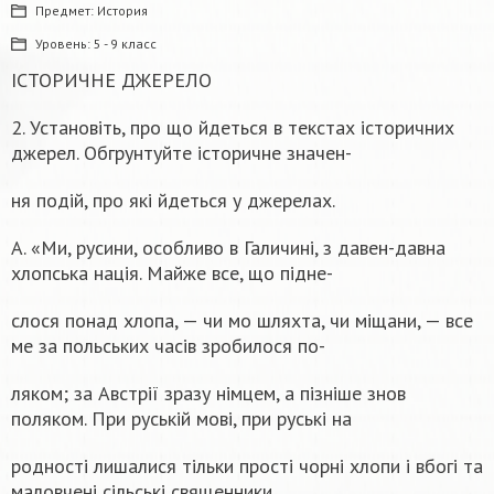
Предмет:
История
Уровень:
5 - 9 класс
ІСТОРИЧНЕ ДЖЕРЕЛО
2. Установіть, про що йдеться в текстах історичних
джерел. Обгрунтуйте історичне значен-
ня подій, про які йдеться у джерелах.
А. «Ми, русини, особливо в Галичині, з давен-давна
хлопська нація. Майже все, що підне-
слося понад хлопа, — чи мо шляхта, чи міщани, — все
ме за польських часів зробилося по-
ляком; за Австрії зразу німцем, а пізніше знов
поляком. При руській мові, при руськi на
родностi лишалися тільки прості чорні хлопи і вбогі та
маловчені сільські священники.