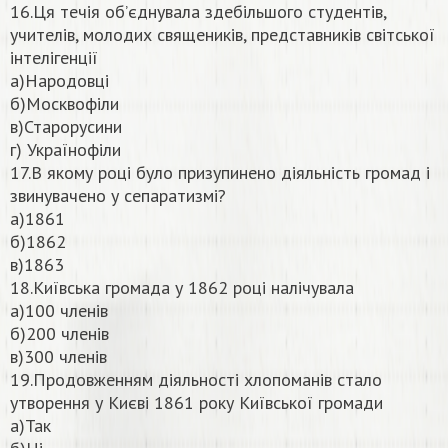
16.Ця течія об’єднувала здебільшого студентів,
учителів, молодих священиків, представників світської
інтелігенції
а)Народовці
б)Москвофіли
в)Старорусини
г) Українофіли
17.В якому році було призупинено діяльність громад і
звинувачено у сепаратизмі?
а)1861
б)1862
в)1863
18.Київська громада у 1862 році налічувала
а)100 членів
б)200 членів
в)300 членів
19.Продовженням діяльності хлопоманів стало
утворення у Києві 1861 року Київської громади
а)Так