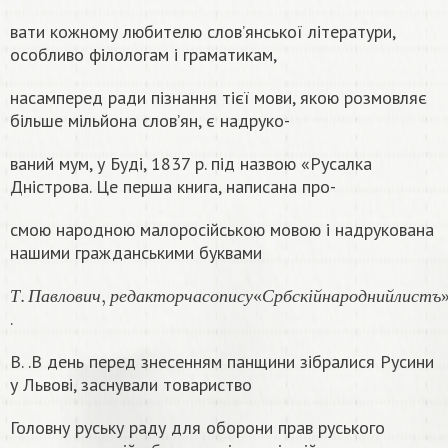
вати кожному любителю слов’янської літератури,
особливо філологам і граматикам,
насамперед ради пізнання тієï мови, якою розмовляє
більше мільйона слов’ян, є надруко-
ваний мум, у Будi, 1837 р. під назвою «Русалка
Дністрова. Це перша книга, написана про-
смою народною малоросійською мовою i надрукована
нашими гражданськими буквами
Т
.
П
а
в
л
о
в
и
ч
,
р
е
д
а
к
т
о
р
ч
а
с
о
п
и
с
у
«
С
р
б
с
к
і
й
н
а
р
о
д
н
и
й
л
и
с
т
Т
П
а
в
л
о
в
и
ч
р
е
д
а
к
т
о
р
ч
а
с
о
п
и
с
у
«
С
р
б
с
к
і
й
н
а
р
о
д
н
и
й
л
и
с
т
ъ
.
В. .В день перед знесенням панщини зібралися Русини
у Львові, заснували товариство
Головну руську раду для оборони прав руського