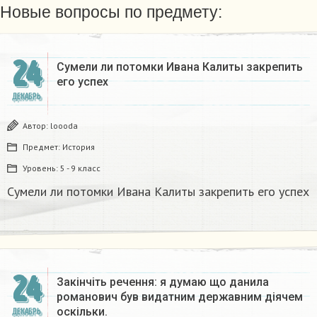
Новые вопросы по предмету:
24
Сумели ли потомки Ивана Калиты закрепить
его успех
ДЕКАБРЬ
Автор:
loooda
Предмет:
История
Уровень:
5 - 9 класс
Сумели ли потомки Ивана Калиты закрепить его успех
24
Закінчіть речення: я думаю що данила
романович був видатним державним діячем
оскільки.
ДЕКАБРЬ