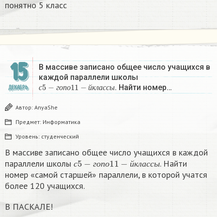
понятно 5 класс
15
В массиве записано общее число учащихся в
каждой параллели школы
с
5
−
г
о
п
о
11
−
й
к
л
а
с
с
ы
. Найти номер…
ДЕКАБРЬ
с
г
о
п
о
й
к
л
а
с
с
ы
Автор:
AnyaShe
Предмет:
Информатика
Уровень:
студенческий
В массиве записано общее число учащихся в каждой
с
5
−
г
о
п
о
11
−
й
к
л
а
с
с
ы
параллели школы
. Найти
с
г
о
п
о
й
к
л
а
с
с
ы
номер «самой старшей» параллели, в которой учатся
более 120 учащихся.
В ПАСКАЛЕ!