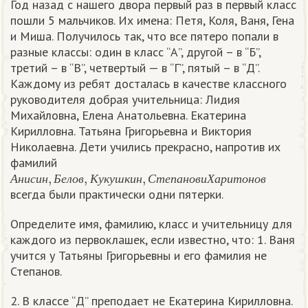
Год назад с нашего двора первый раз в первый класс
пошли 5 мальчиков. Их имена: Петя, Коля, Ваня, Гена
и Миша. Получилось так, что все пятеро попали в
разные классы: один в класс “А”, другой – в “Б”,
третий – в “В”, четвертый — в “Г”, пятый – в “Д”.
Каждому из ребят досталась в качестве классного
руководителя добрая учительница: Лидия
Михайловна, Елена Анатольевна. Екатерина
Кирилловна. Татьяна Григорьевна и Виктория
Николаевна. Дети учились прекрасно, напротив их
фамилий
А
н
и
с
и
н
,
Б
е
л
о
в
,
К
у
к
у
ш
к
и
н
,
С
т
е
п
а
н
о
в
и
Х
а
р
и
т
о
н
о
в
А
н
и
с
и
н
Б
е
л
о
в
К
у
к
у
ш
к
и
н
С
т
е
п
а
н
о
в
и
Х
а
р
и
т
о
н
о
в
всегда были практически одни пятерки.
Определите имя, фамилию, класс и учительницу для
каждого из первоклашек, если известно, что: 1. Ваня
учится у Татьяны Григорьевны и его фамилия не
Степанов.
2. В классе “Д” преподает не Екатерина Кирилловна.