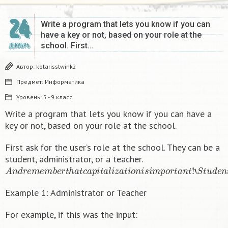
24
Write a program that lets you know if you can
have a key or not, based on your role at the
school. First…
ДЕКАБРЬ
Автор:
kotarisstwink2
Предмет:
Информатика
Уровень:
5 - 9 класс
Write a program that lets you know if you can have a
key or not, based on your role at the school.
First ask for the user’s role at the school. They can be a
student, administrator, or a teacher.
A
n
d
r
e
m
e
m
b
e
r
t
h
a
t
c
a
p
i
t
a
l
i
z
a
t
i
o
n
i
s
i
m
p
o
r
t
a
n
t
!
‘
S
t
u
d
e
n
t
′
i
s
Example 1: Administrator or Teacher
For example, if this was the input: