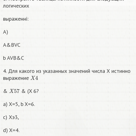
логических
выраженні:
A)
A&BVC
b AVB&C
4. Для какого из указанных значений числа Х истинно
X
4
выражение
X
57
&
& (X 6?
a) X=5, b X=6.
c) Хэ3,
d) X=4.