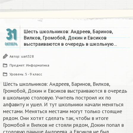
31
Шесть школьников: Андреев, Баринов,
Вилков, Громобой, Докин и Евсиков
выстраиваются в очередь в школьную…
ОКТЯБРЬ
Автор:
uart328
Предмет:
Информатика
Уровень:
5 - 9 класс
Шесть школьников: Андреев, Баринов, Вилков,
Громобой, Докин и Евсиков выстраиваются в очередь
в школьную столовую. Учитель построил их по
алфавиту и ушел. И тут школьники начали меняться
местами. Меняться местами могут только стоящие
рядом. Они хотят сделать так, чтобы в итоге
Громобой и Вилков не стояли рядом, Докин попал в
столовую раньше Андреева, а Евсиков не был