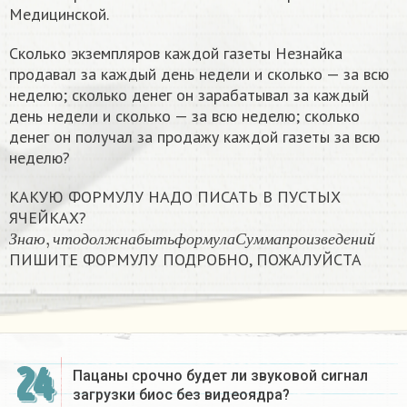
Медицинской.
Сколько экземпляров каждой газеты Незнайка
продавал за каждый день недели и сколько — за всю
неделю; сколько денег он зарабатывал за каждый
день недели и сколько — за всю неделю; сколько
денег он получал за продажу каждой газеты за всю
неделю?
КАКУЮ ФОРМУЛУ НАДО ПИСАТЬ В ПУСТЫХ
ЯЧЕЙКАХ?
З
н
а
ю
,
ч
т
о
д
о
л
ж
н
а
б
ы
т
ь
ф
о
р
м
у
л
а
С
у
м
м
а
п
р
о
и
з
в
е
д
е
н
и
й
З
н
а
ю
ч
т
о
д
о
л
ж
н
а
б
ы
т
ь
ф
о
р
м
у
л
а
С
у
м
м
а
п
р
о
и
з
в
е
д
е
н
и
й
ПИШИТЕ ФОРМУЛУ ПОДРОБНО, ПОЖАЛУЙСТА
24
Пацаны срочно будет ли звуковой сигнал
загрузки биос без видеоядра?​