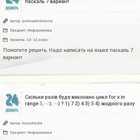
паскаль 7 вариант
ДЕКАБРЬ
Автор:
poliinadmitrievna
Предмет:
Информатика
Уровень:
10 - 11 класс
Помогите решить. Надо написать на языке паскаль 7
вариант
24
Скільки разів буде виконано цикл for x in
5
,
−
2
,
−
2
range
? 1) 7 2) 4 3) 5 4) жодного разу​
ДЕКАБРЬ
Автор:
ksyushecka
Предмет:
Информатика