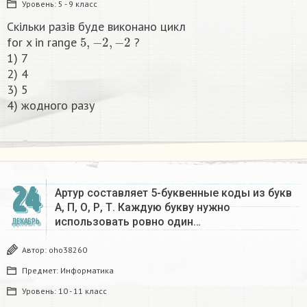
Уровень:
5 - 9 класс
Скільки разів буде виконано цикл
5
,
−
2
,
−
2
for x in range
?
1) 7
2) 4
3) 5
4) жодного разу​
24
Артур составляет 5-буквенные коды из букв
А, П, О, Р, Т. Каждую букву нужно
использовать ровно один…
ДЕКАБРЬ
Автор:
oho38260
Предмет:
Информатика
Уровень:
10 - 11 класс