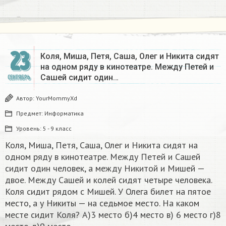
23
Коля, Миша, Петя, Саша, Олег и Никита сидят
на одном ряду в кинотеатре. Между Петей и
Сашей сидит один…
СЕНТЯБРЬ
Автор:
YourMommyXd
Предмет:
Информатика
Уровень:
5 - 9 класс
Коля, Миша, Петя, Саша, Олег и Никита сидят на
одном ряду в кинотеатре. Между Петей и Сашей
сидит один человек, а между Никитой и Мишей —
двое. Между Сашей и колей сидят четыре человека.
Коля сидит рядом с Мишей. У Олега билет на пятое
место, а у Никиты — на седьмое место. На каком
месте сидит Коля? А)3 место б)4 место в) 6 место г)8