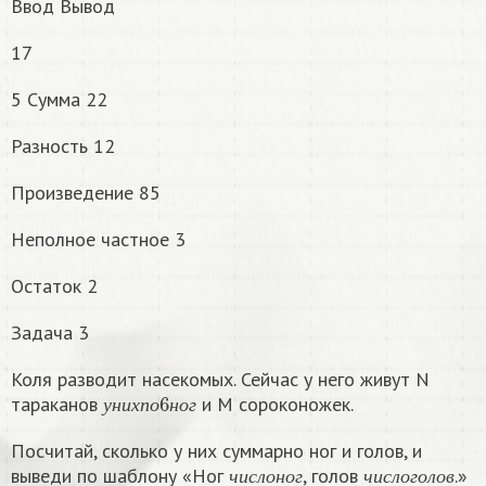
Ввод Вывод
17
5 Сумма 22
Разность 12
Произведение 85
Неполное частное 3
Остаток 2
Задача 3
Коля разводит насекомых. Сейчас у него живут N
у
н
и
х
п
о
6
н
о
г
тараканов
и M сороконожек.
у
н
и
х
п
о
н
о
г
Посчитай, сколько у них суммарно ног и голов, и
ч
и
с
л
о
н
о
г
ч
и
с
л
о
г
о
л
о
в
выведи по шаблону «Ног
, голов
.»
ч
и
с
л
о
н
о
г
ч
и
с
л
о
г
о
л
о
в