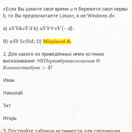
а
«Если Вы цените своё время
п бережете своп нервы
b
c
d
а
, то Вы предпочитаете Linux
, я не Windows
».
a
V
b
c
V
d
a
V
b
e
V
(
−
d
a)
&
6)
V
):
a
S
b
c
S
t
d
Misplaced &
B)
S
; D)
.
Misplaced &
2. Для какого из приведённых имен истинно
П
е
р
в
а
я
б
у
к
в
а
с
о
г
л
а
с
н
а
я
высказывание: НЕ
И
К
о
л
и
ч
е
с
т
в
о
б
у
к
в
>
4
П
е
р
в
а
я
б
у
к
в
а
с
о
г
л
а
с
н
а
я
?
К
о
л
и
ч
е
с
т
в
о
б
у
к
в
Иван
Николай
Тит
Игорь
3. Постройте таблицы истинности для следующих