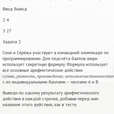
Ввод Вывод
2 4
3 27
Задача 2
Соня и Серёжа участвуют в командной олимпиаде по
программированию. Для подсчёта баллов жюри
использует секретную формулу. Формула использует
все основные арифметические действия
с
у
м
м
а
,
р
а
з
н
о
с
т
ь
,
п
р
о
и
з
в
е
д
е
н
и
е
,
н
е
п
о
л
н
о
е
ч
а
с
т
н
о
е
и
о
с
т
а
с
у
м
м
а
р
а
з
н
о
с
т
ь
п
р
о
и
з
в
е
д
е
н
и
е
н
е
п
о
л
н
о
е
ч
а
с
т
н
о
е
и
о
с
т
а
с их индивидуальными баллами – числами A и B.
Выведи по одному результату арифметического
действия в каждой строчке, добавив перед ним
название этого действия, как в тесте.