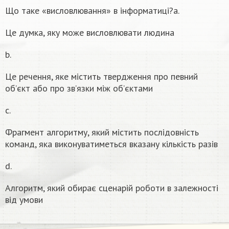
Що таке «висловлювання» в інформатиці?a.
Це думка, яку може висловлювати людина
b.
Це речення, яке містить твердження про певний
об’єкт або про зв’язки між об’єктами
c.
Фрагмент алгоритму, який містить послідовність
команд, яка виконуватиметься вказану кількість разів
d.
Алгоритм, який обирає сценарій роботи в залежності
від умови