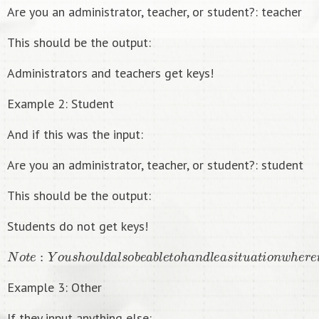
Are you an administrator, teacher, or student?: teacher
This should be the output:
Administrators and teachers get keys!
Example 2: Student
And if this was the input:
Are you an administrator, teacher, or student?: student
This should be the output:
Students do not get keys!
N
o
t
e
:
Y
o
u
s
h
o
u
l
d
a
l
s
o
b
e
a
b
l
e
t
o
h
a
n
d
l
e
a
s
i
t
u
a
t
i
o
n
w
h
e
r
e
t
h
e
Example 3: Other
If they input anything else: