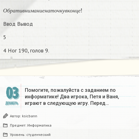
О
б
р
а
т
и
в
н
и
м
а
н
и
е
н
а
т
о
ч
к
у
в
к
о
н
ц
е
!
О
б
р
а
т
и
в
н
и
м
а
н
и
е
н
а
т
о
ч
к
у
в
к
о
н
ц
е
Ввод Вывод
5
4 Ног 190, голов 9.
03
Помогите, пожалуйста с заданием по
информатике! Два игрока, Петя и Ваня,
играют в следующую игру. Перед…
ДЕКАБРЬ
Автор:
ksicbann
Предмет:
Информатика
Уровень:
студенческий