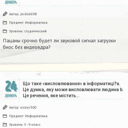
ДЕКАБРЬ
Автор:
jecito6698
Предмет:
Информатика
Уровень:
студенческий
Пацаны срочно будет ли звуковой сигнал загрузки
биос без видеоядра?​
24
Що таке «висловлювання» в інформатиці?a.
Це думка, яку може висловлювати людина b.
Це речення, яке містить…
ДЕКАБРЬ
Автор:
esizov300
Предмет:
Информатика
Уровень:
5 - 9 класс