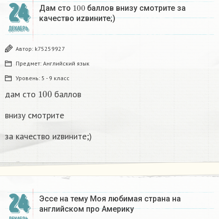
24
100
Дам сто
баллов внизу смотрите за
качество иzвините;)
ДЕКАБРЬ
Автор:
k75259927
Предмет:
Английский язык
Уровень:
5 - 9 класс
100
дам сто
баллов
внизу смотрите
за качество иzвините;)
24
Эссе на тему Моя любимая страна на
английском про Америку​