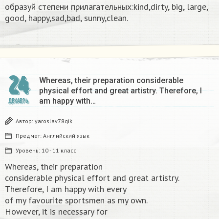
образуй степени прилагательных:kind,dirty, big, large,
good, happy,sad,bad, sunny,clean.​
24
Whereas, their preparation considerable
physical effort and great artistry. Therefore, I
am happy with…
ДЕКАБРЬ
Автор:
yaroslav78qik
Предмет:
Английский язык
Уровень:
10 - 11 класс
Whereas, their preparation
considerable physical effort and great artistry.
Therefore, I am happy with every
of my favourite sportsmen as my own.
However, it is necessary for