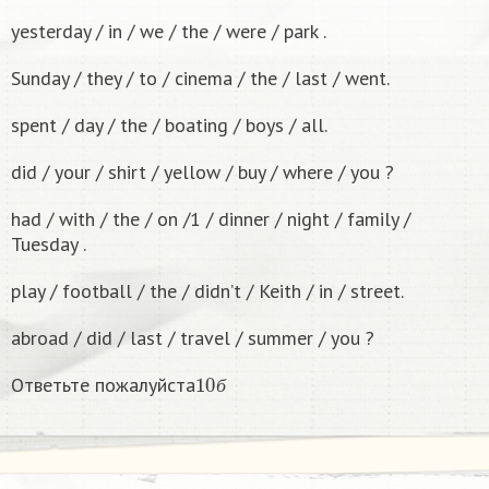
yesterday / in / we / the / were / park .
Sunday / they / to / cinema / the / last / went.
spent / day / the / boating / boys / all.
did / your / shirt / yellow / buy / where / you ?
had / with / the / on /1 / dinner / night / family /
Tuesday .
play / football / the / didn’t / Keith / in / street.
abroad / did / last / travel / summer / you ?
10
б
Ответьте пожалуйста
б