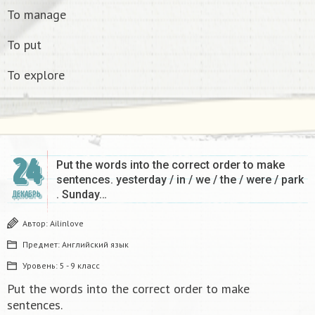
To manage
To put
To explore
24
Put the words into the correct order to make
sentences. yesterday / in / we / the / were / park
. Sunday…
ДЕКАБРЬ
Автор:
Ailinlove
Предмет:
Английский язык
Уровень:
5 - 9 класс
Put the words into the correct order to make
sentences.