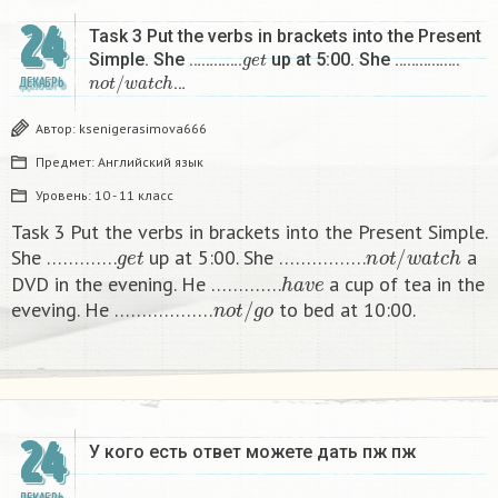
24
Task 3 Put the verbs in brackets into the Present
g
e
t
Simple. She ………….
up at 5:00. She …………….
n
o
t
/
w
a
t
c
h
…
ДЕКАБРЬ
Автор:
ksenigerasimova666
Предмет:
Английский язык
Уровень:
10 - 11 класс
Task 3 Put the verbs in brackets into the Present Simple.
g
e
t
n
o
t
/
w
a
t
c
h
She ………….
up at 5:00. She …………….
a
h
a
v
e
DVD in the evening. He ………….
a cup of tea in the
n
o
t
/
g
o
eveving. He ………………
to bed at 10:00. ​
24
У кого есть ответ можете дать пж пж ​