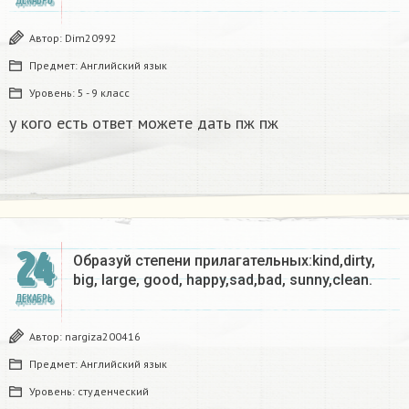
ДЕКАБРЬ
Автор:
Dim20992
Предмет:
Английский язык
Уровень:
5 - 9 класс
у кого есть ответ можете дать пж пж
24
Образуй степени прилагательных:kind,dirty,
big, large, good, happy,sad,bad, sunny,clean.​
ДЕКАБРЬ
Автор:
nargiza200416
Предмет:
Английский язык
Уровень:
студенческий