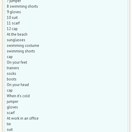
7 jumper
8 swimming shorts
9 gloves
10 suit
11 scarf
12 cap
At the beach
sunglasses
swimming costume
swimming shorts
cap
On your feet
trainers
socks
boots
On your head
cap
When it’s cold
jumper
gloves
scarf
At work in an office
tie
suit