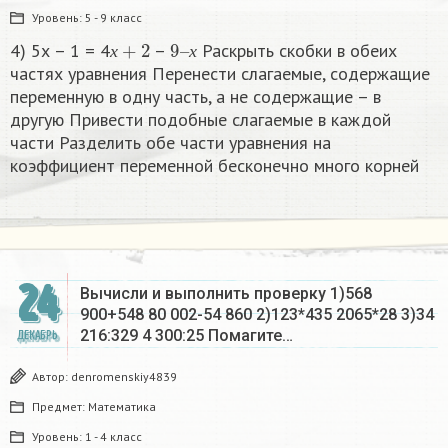
Уровень:
5 - 9 класс
х
+
2
9
х
–
4) 5х – 1 = 4
–
Раскрыть скобки в обеих
х
х
частях уравнения Перенести слагаемые, содержащие
переменную в одну часть, а не содержащие – в
другую Привести подобные слагаемые в каждой
части Разделить обе части уравнения на
коэффициент переменной бесконечно много корней​
24
Вычисли и выполнить проверку 1)568
900+548 80 002-54 860 2)123*435 2065*28 3)34
216:329 4 300:25 Помагите…
ДЕКАБРЬ
Автор:
denromenskiy4839
Предмет:
Математика
Уровень:
1 - 4 класс