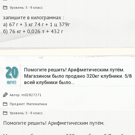
Уровень:
5 - 9 класс
запишите в килограммах :
а) 67 г + 3 кг 74 г + 1 ц 379г
б) 76 кг + 0,026 т + 432 г​
20
Помогите решить! Арифметическим путём.
Магазином было продано 320кг клубники. 5/8
всей клубники было…
АВГУСТ
Автор:
m02827271
Предмет:
Математика
Уровень:
5 - 9 класс
Помогите решить! Арифметическим путём.