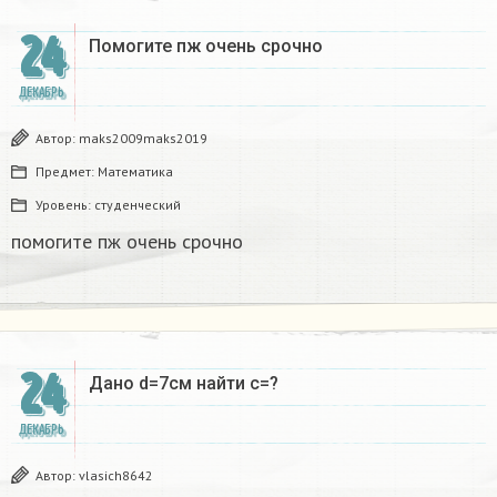
24
Помогите пж очень срочно​
ДЕКАБРЬ
Автор:
maks2009maks2019
Предмет:
Математика
Уровень:
студенческий
помогите пж очень срочно​
24
Дано d=7см найти с=?​
ДЕКАБРЬ
Автор:
vlasich8642