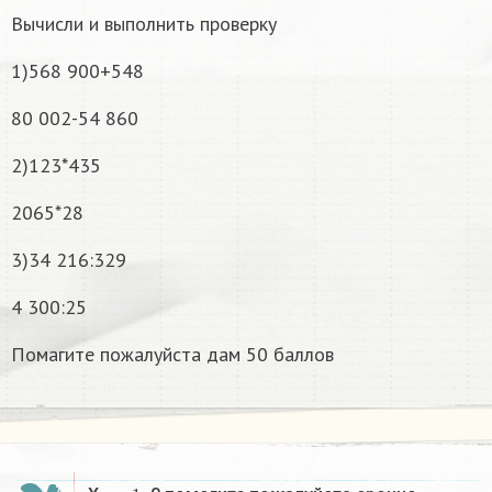
Вычисли и выполнить проверку
1)568 900+548
80 002-54 860
2)123*435
2065*28
3)34 216:329
4 300:25
Помагите пожалуйста дам 50 баллов
x
−
1