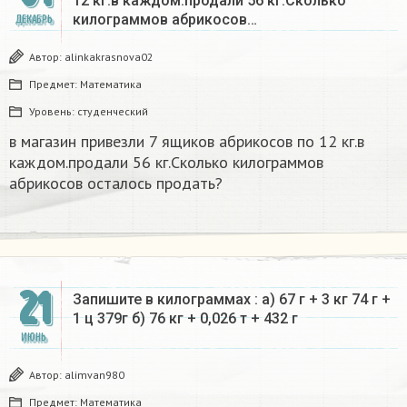
12 кг.в каждом.продали 56 кг.Сколько
килограммов абрикосов…
ДЕКАБРЬ
Автор:
alinkakrasnova02
Предмет:
Математика
Уровень:
студенческий
в магазин привезли 7 ящиков абрикосов по 12 кг.в
каждом.продали 56 кг.Сколько килограммов
абрикосов осталось продать?
21
Запишите в килограммах : а) 67 г + 3 кг 74 г +
1 ц 379г б) 76 кг + 0,026 т + 432 г​
ИЮНЬ
Автор:
alimvan980
Предмет:
Математика