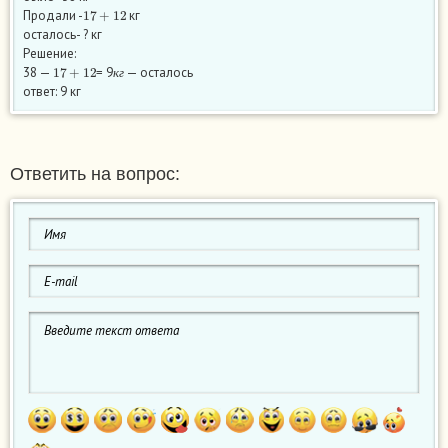
17
+
12
Продали -
кг
осталось- ? кг
Решение:
17
+
12
к
г
38 —
= 9
— осталось
к
г
ответ: 9 кг
Ответить на вопрос: