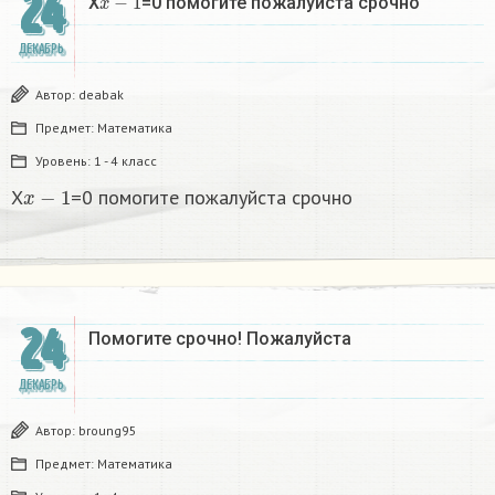
24
X
=0 помогите пожалуйста срочно
ДЕКАБРЬ
Автор:
deabak
Предмет:
Математика
Уровень:
1 - 4 класс
x
−
1
X
=0 помогите пожалуйста срочно
24
Помогите срочно! Пожалуйста
ДЕКАБРЬ
Автор:
broung95
Предмет:
Математика