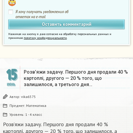
Я хочу получать уведомления об
ответах на e-mail
Нажимая на кнопку я даю согласие на обработку персональных данных и
принимаю
политику конфиденциальности
.
15
Розв’яжи задачу. Першого дня продали 40 %
картоплі, другого — 20 % того, що
залишилося, а третього дня…
ИЮНЬ
Автор:
vika6575
Предмет:
Математика
Уровень:
1 - 4 класс
Розв’яжи задачу. Першого дня продали 40 %
картоплі, другого — 20 % того, що залишилося, а