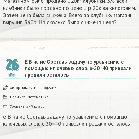
Магазином было продано 320кг клубники. 5/8 всей
клубники было продано по цене 1 р 20к за килограмм.
Затем цена была снижена. Всего за клубнику магазин
выручил 360р. На сколько была снижена цена?
26
E В на ие Составь задачу по уравнению с
помощью ключевых слов. x-30=40 привезли
продали осталось​
МАЙ
Автор:
kuanyshbektogzan3
Предмет:
Математика
Уровень:
5 - 9 класс
e В на ие Составь задачу по уравнению с помощью
ключевых слов. x-30=40 привезли продали осталось​