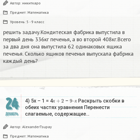
Автор:
никиткаро
Предмет:
Математика
Уровень:
5 - 9 класс
решить задачу.Кондитеская фабрика выпустила в
первый день 336кг печенья, а во второй 408кг.Всего
за два дня она выпустила 62 одинаковых ящика
печенья. Сколько ящиков печенья выпускала фабрика
каждый день?
24
х
+
2
9
х
–
4) 5х – 1 = 4
–
Раскрыть скобки в
х
х
обеих частях уравнения Перенести
слагаемые, содержащие…
ДЕКАБРЬ
Автор:
AlexanderTsupay
Предмет:
Математика