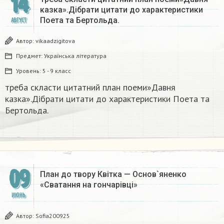
14
казка».Дібрати цитати до характеристики
Поета та Бертольда.​
АВГУСТ
Автор:
vikaadzigitova
Предмет:
Українська література
Уровень:
5 - 9 класс
треба скласти цитатний план поеми»Давня
казка».Дібрати цитати до характеристики Поета та
Бертольда.​
09
План до твору Квітка — Основ`яненко
«Сватання на гончарівці»
ИЮНЬ
Автор:
Sofia200925