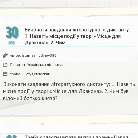
30
Виконати завдання літературного диктанту:
1. Назвіть місце події у творі «Місце для
Дракона». 2. Чим…
МАЙ
Автор:
islamzajnudinov380
Предмет:
Українська література
Уровень:
студенческий
Виконати завдання літературного диктанту: 1. Назвіть
місце події у творі «Місце для Дракона». 2. Чим був
відомий батько князя? ​
Треба скласти цитатний план поеми»Давня