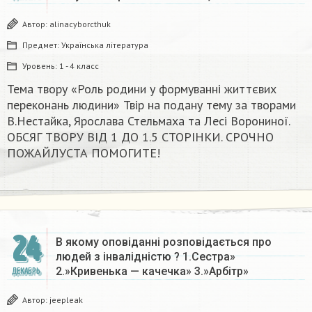
Автор:
alinacyborcthuk
Предмет:
Українська література
Уровень:
1 - 4 класс
Тема твору «Роль родини у формуванні життєвих
переконань людини» Твір на подану тему за творами
В.Нестайка, Ярослава Стельмаха та Лесі Ворониної.
ОБСЯГ ТВОРУ ВІД 1 ДО 1.5 СТОРІНКИ. СРОЧНО
ПОЖАЙЛУСТА ПОМОГИТЕ!​
24
В якому оповіданні розповідається про
людей з інвалідністю ? 1.Сестра»
2.»Кривенька — качечка» 3.»Арбітр»
ДЕКАБРЬ
Автор:
jeepleak