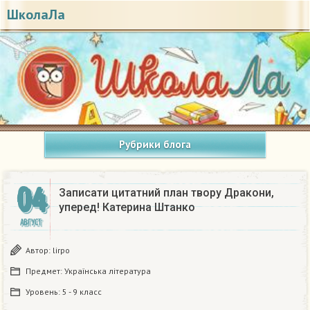
ШколаЛа
Рубрики блога
04
Записати цитатний план твору Дракони,
уперед! Катерина Штанко
АВГУСТ
Автор:
lirpo
Предмет:
Українська література
Уровень:
5 - 9 класс