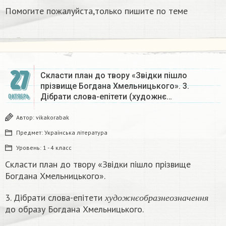
Помогите пожалуйста,только пишите по теме
27
Скласти план до твору «Звідки пішло
прізвище Богдана Хмельницького». 3.
Дібрати слова-епітети (художнє…
ОКТЯБРЬ
Автор:
vikakorabak
Предмет:
Українська література
Уровень:
1 - 4 класс
Скласти план до твору «Звідки пішло прізвище
Богдана Хмельницького».
х
у
д
о
ж
н
є
о
б
р
а
з
н
е
о
з
н
а
ч
е
н
н
3. Дібрати слова-епітети
х
у
д
о
ж
н
є
о
б
р
а
з
н
е
о
з
н
а
ч
е
н
н
я
до образу Богдана Хмельницького.