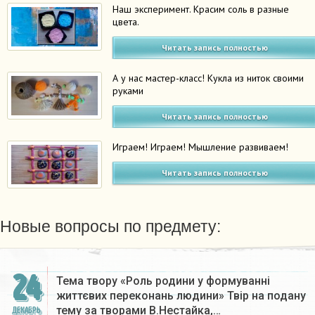
Наш эксперимент. Красим соль в разные
цвета.
Читать запись полностью
А у нас мастер-класс! Кукла из ниток своими
руками
Читать запись полностью
Играем! Играем! Мышление развиваем!
Читать запись полностью
Новые вопросы по предмету:
24
Тема твору «Роль родини у формуванні
життєвих переконань людини» Твір на подану
тему за творами В.Нестайка,…
ДЕКАБРЬ