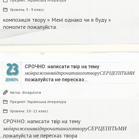
Предмет:
Українська література
Уровень:
5 - 9 класс
композиція твору » Мені однако чи я буду »
помогите пожалуйста.​​
23
СРОЧНО: написати твір на тему
м
о
ї
в
р
а
ж
е
н
н
я
в
і
д
п
р
о
ч
и
т
а
н
о
г
о
т
в
о
р
у
С
Е
Р
Ц
м
о
ї
в
р
а
ж
е
н
н
я
в
і
д
п
р
о
ч
и
т
а
н
о
г
о
т
в
о
р
у
С
Е
Р
Ц
Е
П
І
Т
Ь
М
И
пожалуйста не пересказ…
ДЕКАБРЬ
Автор:
disagulova
Предмет:
Українська література
Уровень:
10 - 11 класс
СРОЧНО: написати твір на тему
м
о
ї
в
р
а
ж
е
н
н
я
в
і
д
п
р
о
ч
и
т
а
н
о
г
о
т
в
о
р
у
С
Е
Р
Ц
Е
П
І
Т
Ь
м
о
ї
в
р
а
ж
е
н
н
я
в
і
д
п
р
о
ч
и
т
а
н
о
г
о
т
в
о
р
у
С
Е
Р
Ц
Е
П
І
Т
Ь
М
И
пожалуйста не пересказ твора