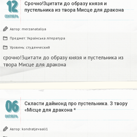
12
Срочно!3цитати до образу князя и
пустельника из твора Мисце для дракона
СЕНТЯБРЬ
Автор:
merzanataliya
Предмет:
Українська література
Уровень:
студенческий
срочно!3цитати до образу князя и пустельника из
твора Мисце для дракона
06
Скласти даймонд про пустельника. З твору
«Місце для дракона *
ОКТЯБРЬ
Автор:
kondratjevaali1