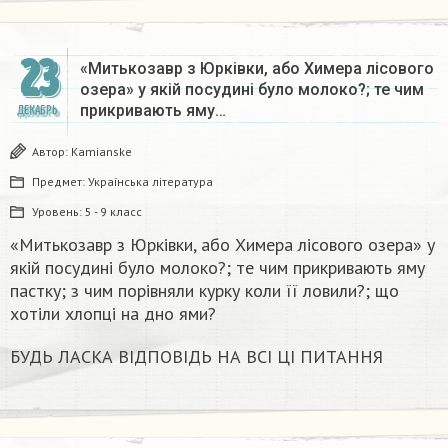
23
«Митькозавр з Юрківки, або Химера лісового
озера» у якій посудині було молоко?; те чим
прикривають яму…
ДЕКАБРЬ
Автор:
Kamianske
Предмет:
Українська література
Уровень:
5 - 9 класс
«Митькозавр з Юрківки, або Химера лісового озера» у
якій посудині було молоко?; те чим прикривають яму
пастку; з чим порівняли курку коли її ловили?; що
хотіли хлопці на дно ями?
БУДЬ ЛАСКА ВІДПОВІДЬ НА ВСІ ЦІ ПИТАННЯ