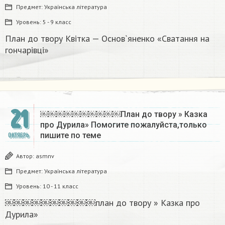
Предмет:
Українська література
Уровень:
5 - 9 класс
План до твору Квітка — Основ`яненко «Сватання на
гончарівці»
21
￼￼￼￼￼￼￼￼￼￼План до твору » Казка
про Дурила» Помогите пожалуйста,только
пишите по теме
ОКТЯБРЬ
Автор:
asmnv
Предмет:
Українська література
Уровень:
10 - 11 класс
￼￼￼￼￼￼￼￼￼￼план до твору » Казка про
Дурила»