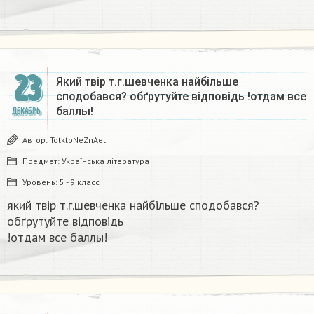
23
Який твір т.г.шевченка найбільше
сподобався? обґрутуйте відповідь​ !отдам все
баллы!
ДЕКАБРЬ
Автор:
TotktoNeZnAet
Предмет:
Українська література
Уровень:
5 - 9 класс
який твір т.г.шевченка найбільше сподобався?
обґрутуйте відповідь​
!отдам все баллы!