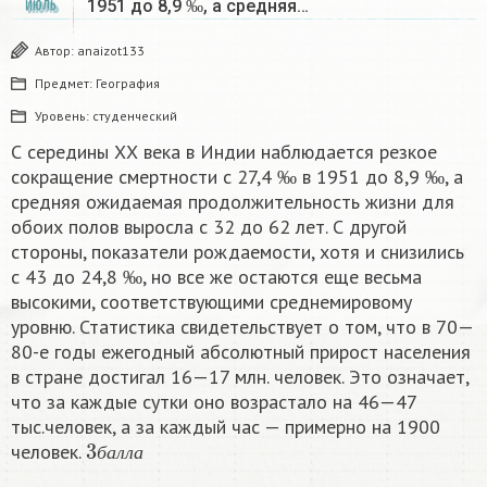
1951 до 8,9 ‰, а средняя…
ИЮЛЬ
Автор:
anaizot133
Предмет:
География
Уровень:
студенческий
С середины ХХ века в Индии наблюдается резкое
сокращение смертности с 27,4 ‰ в 1951 до 8,9 ‰, а
средняя ожидаемая продолжительность жизни для
обоих полов выросла с 32 до 62 лет. С другой
стороны, показатели рождаемости, хотя и снизились
с 43 до 24,8 ‰, но все же остаются еще весьма
высокими, соответствующими среднемировому
уровню. Статистика свидетельствует о том, что в 70—
80-е годы ежегодный абсолютный прирост населения
в стране достигал 16—17 млн. человек. Это означает,
что за каждые сутки оно возрастало на 46—47
тыс.человек, а за каждый час — примерно на 1900
3
б
а
л
л
а
человек.
б
а
л
л
а
a