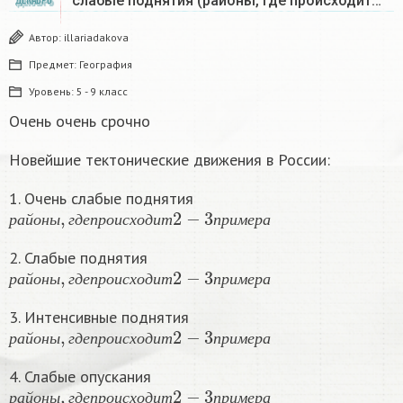
слабые поднятия (районы, где происходит…
ДЕКАБРЬ
Автор:
illariadakova
Предмет:
География
Уровень:
5 - 9 класс
Очень очень срочно
Новейшие тектонические движения в России:
1. Очень слабые поднятия
р
а
й
о
н
ы
,
г
д
е
п
р
о
и
с
х
о
д
и
т
2
−
3
п
р
и
м
е
р
а
р
а
й
о
н
ы
г
д
е
п
р
о
и
с
х
о
д
и
т
п
р
и
м
е
р
а
2. Слабые поднятия
р
а
й
о
н
ы
,
г
д
е
п
р
о
и
с
х
о
д
и
т
2
−
3
п
р
и
м
е
р
а
р
а
й
о
н
ы
г
д
е
п
р
о
и
с
х
о
д
и
т
п
р
и
м
е
р
а
3. Интенсивные поднятия
р
а
й
о
н
ы
,
г
д
е
п
р
о
и
с
х
о
д
и
т
2
−
3
п
р
и
м
е
р
а
р
а
й
о
н
ы
г
д
е
п
р
о
и
с
х
о
д
и
т
п
р
и
м
е
р
а
4. Слабые опускания
р
а
й
о
н
ы
,
г
д
е
п
р
о
и
с
х
о
д
и
т
2
−
3
п
р
и
м
е
р
а