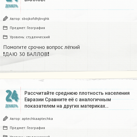
ДЕКАБРЬ
Автор:
sbojkofdhjbvghk
Предмет:
География
Уровень:
студенческий
Помогите срочно вопрос лёгкий
❗ДАЮ 30 БАЛЛОВ❗​
24
Рассчитайте среднюю плотность населения
Евразии Сравните её с аналогичным
показателем на других материках​…
ДЕКАБРЬ
Автор:
aptechkaaptechka
Предмет:
География
Уровень:
студенческий