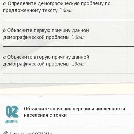
Определите демографическую проблему по
1
б
а
л
л
предложенному тексту.
б
а
л
л
______________________________________________________________
b
Объясните первую причину данной
1
б
а
л
л
демографической проблемы.
б
а
л
л
______________________________________________________________
c
Объясните вторую причину данной
1
б
а
л
л
демографической проблемы.
б
а
л
л
______________________________________________________________
02
Объясните значения переписи численности
населения с точки​
ДЕКАБРЬ
Автор:
milana20072013ni