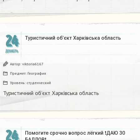
р
а
й
о
н
ы
г
д
е
п
р
о
и
с
х
о
д
и
т
п
р
и
м
е
р
а
24
Туристичний об’єкт Харківська область
ДЕКАБРЬ
Автор:
viktoria6167
Предмет:
География
Уровень:
студенческий
Туристичний об’єкт Харківська область
24
Помогите срочно вопрос лёгкий ❗ДАЮ 30
БАЛЛОВ❗​