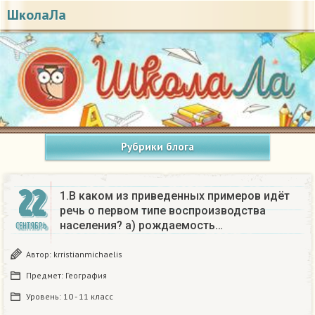
ШколаЛа
Рубрики блога
22
1.В каком из приведенных примеров идёт
речь о первом типе воспроизводства
населения? а) рождаемость…
СЕНТЯБРЬ
Автор:
krristianmichaelis
Предмет:
География
Уровень:
10 - 11 класс