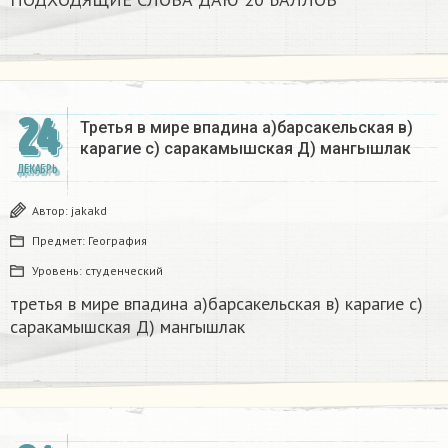
24
Третья в мире впадина а)барсакельская в)
карагие с) саракамышская Д) мангышлак​
ДЕКАБРЬ
Автор:
jakakd
Предмет:
География
Уровень:
студенческий
третья в мире впадина а)барсакельская в) карагие с)
саракамышская Д) мангышлак​