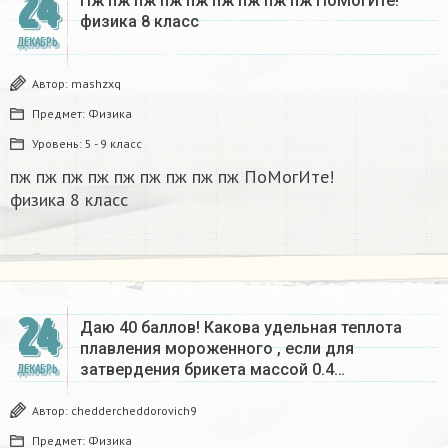
24
Пж пж пж пж пж пж пж пж пж ПоМогИте!
физика 8 класс​
ДЕКАБРЬ
Автор:
mashzxq
Предмет:
Физика
Уровень:
5 - 9 класс
пж пж пж пж пж пж пж пж пж ПоМогИте!
физика 8 класс​
24
Даю 40 баллов! Какова удельная теплота
плавления мороженного , если для
затвердения брикета массой 0.4…
ДЕКАБРЬ
Автор:
cheddercheddorovich9
Предмет:
Физика