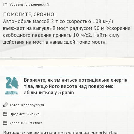
Уровень:
студенческий
ПОМОГИТЕ, СРОЧНО!
Автомобиль массой 2 т со скоростью 108 км/ч
въезжает на выпуклый мост радиусом 90 м. Ускорение
свободного падения принять 10 м/с2. Найти силу
действия на мост в наивысшей точке моста.
24
Визначте, як зміниться потенціальна енергія
тіла, якщо його висота над поверхнею
збільшиться у 5 разів
ДЕКАБРЬ
Автор:
iranadoyan98
Предмет:
Физика
Уровень:
5 - 9 класс
Визначте, як зміниться потенціальна енергія тіла,