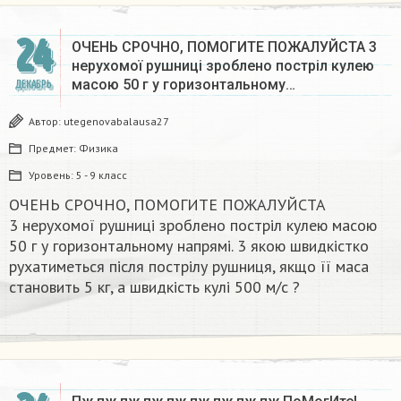
24
ОЧЕНЬ СРОЧНО, ПОМОГИТЕ ПОЖАЛУЙСТА 3
нерухомої рушниці зроблено постріл кулею
масою 50 г у горизонтальному…
ДЕКАБРЬ
Автор:
utegenovabalausa27
Предмет:
Физика
Уровень:
5 - 9 класс
ОЧЕНЬ СРОЧНО, ПОМОГИТЕ ПОЖАЛУЙСТА
3 нерухомої рушниці зроблено постріл кулею масою
50 г у горизонтальному напрямі. 3 якою швидкістко
рухатиметься після пострілу рушниця, якщо її маса
становить 5 кг, а швидкість кулі 500 м/с ?​