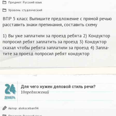
Предмет:
Русский язык
Уровень:
студенческий
ВПР 5 класс Выпишите предложение с прямой речью
расставить знаки препинания, составить схему
1) Вы уже за­пла­ти­ли за про­езд ре­бя­та 2) Кон­дук­тор
по­про­сил ребят за­пла­тить за про­езд 3) Кон­дук­тор
ска­зал чтобы ре­бя­та за­пла­ти­ли за про­езд 4) За­пла­
ти­те за про­езд по­про­сил ребят кон­дук­тор​
24
Для чего нужен деловой стиль речи?
10
п
р
е
д
л
о
ж
е
н
и
й
п
р
е
д
л
о
ж
е
н
и
й
ДЕКАБРЬ
Автор:
aleksceban94
Предмет:
Русский язык