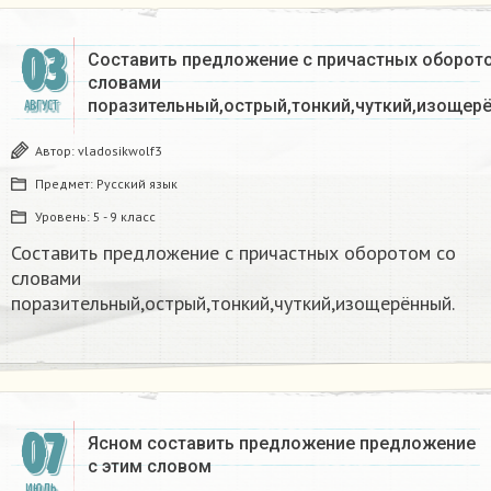
03
Составить предложение с причастных оборот
словами
поразительный,острый,тонкий,чуткий,изощер
АВГУСТ
Автор:
vladosikwolf3
Предмет:
Русский язык
Уровень:
5 - 9 класс
Составить предложение с причастных оборотом со
словами
поразительный,острый,тонкий,чуткий,изощерённый.
07
Ясном составить предложение предложение
с этим словом​
ИЮЛЬ