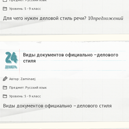
Уровень:
5 - 9 класс
10
п
р
е
д
л
о
ж
е
н
и
й
Для чего нужен деловой стиль речи?
п
р
е
д
л
о
ж
е
н
и
й
24
Виды документов официально –делового
стиля
ДЕКАБРЬ
Автор:
Zaminaej
Предмет:
Русский язык
Уровень:
5 - 9 класс
Виды документов официально –делового стиля