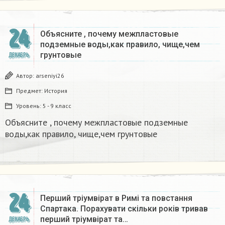
24
Объясните , почему межпластовые
подземные воды,как правило, чище,чем
грунтовые​
ДЕКАБРЬ
Автор:
arseniyi26
Предмет:
История
Уровень:
5 - 9 класс
Объясните , почему межпластовые подземные
воды,как правило, чище,чем грунтовые​
24
Перший тріумвірат в Римі та повстання
Спартака. Порахувати скільки років тривав
перший тріумвірат та…
ДЕКАБРЬ