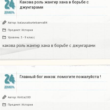
24
Какова роль жангир хана в борьбе с
джунгарами​
ДЕКАБРЬ
Автор:
balausaburtebaeva84
Предмет:
История
Уровень:
5 - 9 класс
какова роль жангир хана в борьбе с джунгарами​
24
Главный бог инков: помогите пожалуйста !
ДЕКАБРЬ
Автор:
Kirilla200
Предмет:
История