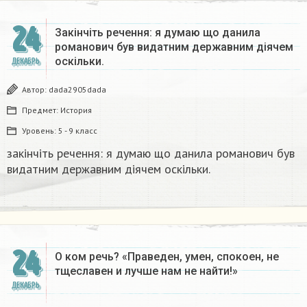
24
Закінчіть речення: я думаю що данила
романович був видатним державним діячем
оскільки.
ДЕКАБРЬ
Автор:
dada2905dada
Предмет:
История
Уровень:
5 - 9 класс
закінчіть речення: я думаю що данила романович був
видатним державним діячем оскільки.
24
О ком речь? «Праведен, умен, спокоен, не
тщеславен и лучше нам не найти!»
ДЕКАБРЬ