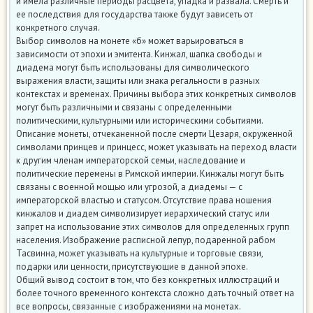
и имела различные периоды расцвета, упадка и развала. Смерть и
ее последствия для государства также будут зависеть от
конкретного случая.
Выбор символов на монете «б» может варьироваться в
зависимости от эпохи и эмитента. Кинжал, шапка свободы и
диадема могут быть использованы для символического
выражения власти, защиты или знака регальности в разных
контекстах и временах. Причины выбора этих конкретных символов
могут быть различными и связаны с определенными
политическими, культурными или историческими событиями.
Описание монеты, отчеканенной после смерти Цезаря, окруженной
символами принцев и принцесс, может указывать на переход власти
к другим членам императорской семьи, наследование и
политические перемены в Римской империи. Кинжалы могут быть
связаны с военной мощью или угрозой, а диадемы — с
императорской властью и статусом. Отсутствие права ношения
кинжалов и диадем символизирует иерархический статус или
запрет на использование этих символов для определенных групп
населения. Изображение расписной лепур, подаренной рабом
Тасвинна, может указывать на культурные и торговые связи,
подарки или ценности, присутствующие в данной эпохе.
Общий вывод состоит в том, что без конкретных иллюстраций и
более точного временного контекста сложно дать точный ответ на
все вопросы, связанные с изображениями на монетах.