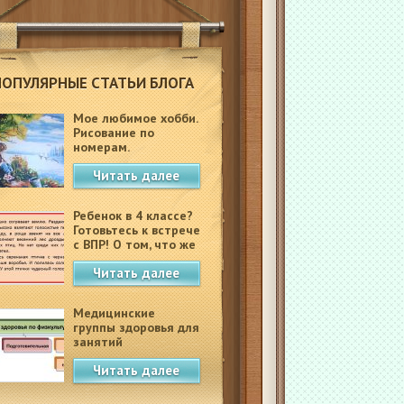
ПОПУЛЯРНЫЕ СТАТЬИ БЛОГА
Мое любимое хобби.
Рисование по
номерам.
Читать далее
Ребенок в 4 классе?
Готовьтесь к встрече
с ВПР! О том, что же
это такое.
Читать далее
Медицинские
группы здоровья для
занятий
физкультурой в
Читать далее
школе