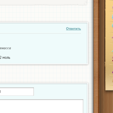
Ответить
м
а
с
с
а
я
м
а
с
с
а
2 моль