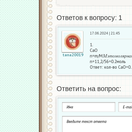
Ответов к вопросу: 1
17.06.2024 | 21:45
1.
CaO
M
э
т
о
м
о
л
я
р
н
а
я
tana20019
n=m/M
э
т
о
м
о
л
я
р
н
а
n=11,2/56=0.2моль
Ответ: кол-во CaO=0.
Ответить на вопрос: