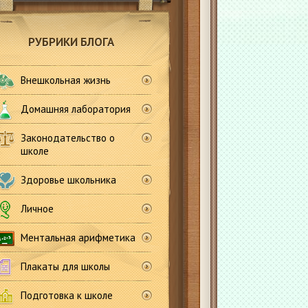
РУБРИКИ БЛОГА
Внешкольная жизнь
Домашняя лаборатория
Законодательство о
школе
Здоровье школьника
Личное
Ментальная арифметика
Плакаты для школы
Подготовка к школе