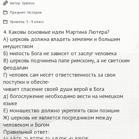
Автор:
lijaleus
Предмет:
История
Уровень:
5 - 9 класс
4. Каковы основные идеи Мартина Лютера?
А) церковь должна владеть землями и большим
имуществом
Б) милость Бога не зависит от заслуг человека
B) церковь подчинена папе римскому, а не светским
феодалам
Г) человек сам несёт ответственность за свои
поступки и обеспе-
чивает спасение своей души верой в Бога
д) богослужение необходимо вести на немецком
языке
E) монашество должно укреплять свои позиции
Ж) церковь не является посредником между
человеком и Богом
Правильный ответ:
1) АБГЕ 2) БГДЖ 3) АВДЖ 4) БВГЖ​