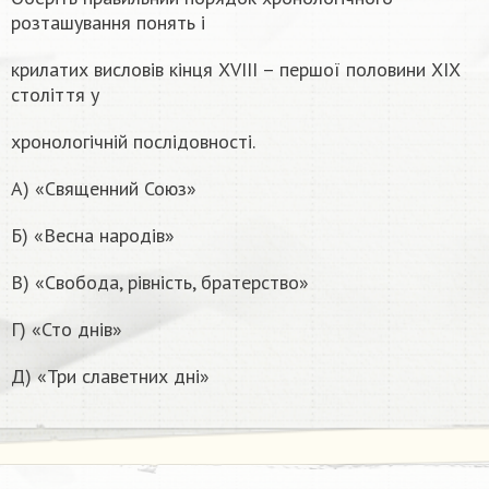
розташування понять і
крилатих висловів кінця ХVІІІ – першої половини ХІХ
століття у
хронологічній послідовності.
А) «Священний Союз»
Б) «Весна народів»
В) «Свобода, рівність, братерство»
Г) «Сто днів»
Д) «Три славетних дні»