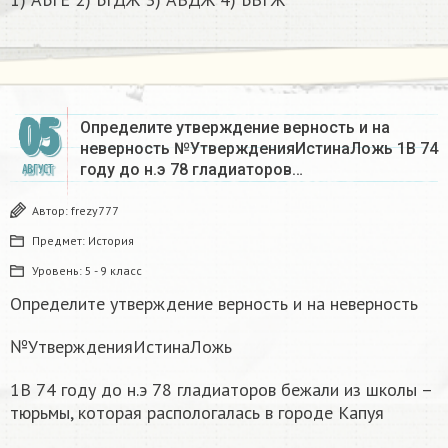
05
Определите утверждение верность и на
неверность №УтвержденияИстинаЛожь 1В 74
году до н.э 78 гладиаторов…
АВГУСТ
Автор:
frezy777
Предмет:
История
Уровень:
5 - 9 класс
Определите утверждение верность и на неверность
№УтвержденияИстинаЛожь
1В 74 году до н.э 78 гладиаторов бежали из школы –
тюрьмы, которая распологалась в городе Капуя