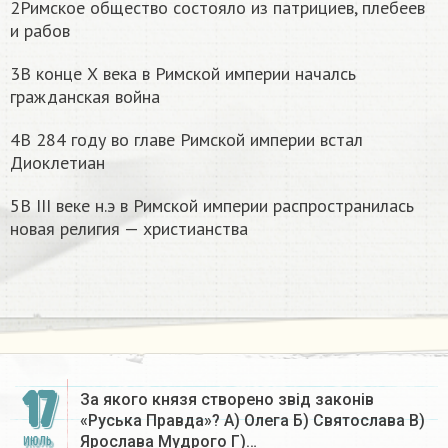
2Римское общество состояло из патрициев, плебеев
и рабов
3В конце Х века в Римской империи началсь
гражданская война
4В 284 году во главе Римской империи встал
Диоклетиан
5В ІІІ веке н.э в Римской империи распространилась
новая религия — христианства
17
За якого князя створено звід законів
«Руська Правда»? А) Олега Б) Святослава В)
Ярослава Мудрого Г)…
ИЮЛЬ