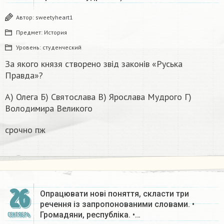
Автор:
sweetyheart1
Предмет:
История
Уровень:
студенческий
За якого князя створено звід законів «Руська
Правда»?
А) Олега Б) Святослава В) Ярослава Мудрого Г)
Володимира Великого
срочно пж
26
Опрацювати нові поняття, скласти три
речення із запропонованими словами. •
Громадяни, республіка. •…
СЕНТЯБРЬ