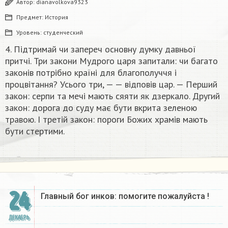
Автор:
dianavolkova9323
Предмет:
История
Уровень:
студенческий
4. Підтримай чи запереч основну думку давньої
притчі. Три закони Мудрого царя запитали: чи багато
законів потрібно країні для благополуччя і
процвітання? Усього три, — — відповів цар. — Перший
закон: серпи та мечі мають сяяти як дзеркало. Другий
закон: дорога до суду має бути вкрита зеленою
травою. І третій закон: пороги Божих храмів мають
бути стертими.​
24
Главный бог инков: помогите пожалуйста !
ДЕКАБРЬ