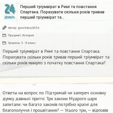
24
Перший тріумвірат в Римі та повстання
Спартака. Порахувати скільки років тривав
перший тріумвірат та…
ДЕКАБРЬ
Автор:
goncharuck556
Предмет:
История
Уровень:
5 - 9 класс
Перший тріумвірат в Римі та повстання Спартака.
Порахувати скільки років тривав перший тріумвірат та
скільки років минуло з початку повстання Спартака?
Ответы на вопрос по Підтримай чи запереч основну
думку давньої притчі. Три закони Мудрого царя
запитали: чи багато законів потрібно країні для
благополуччя і процвітання? — Усього три, — відповів