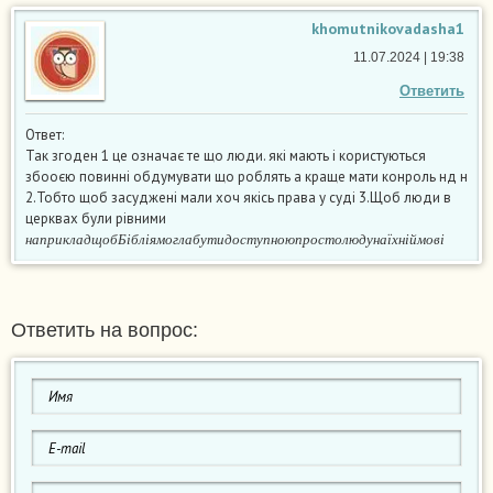
khomutnikovadasha1
11.07.2024 | 19:38
Ответить
Ответ:
Так згоден 1 це означає те що люди. які мають і користуються
збооєю повинні обдумувати що роблять а краще мати конроль нд н
2.Тобто щоб засуджені мали хоч якісь права у суді 3.Щоб люди в
церквах були рівними
н
а
п
р
и
к
л
а
д
щ
о
б
Б
і
б
л
і
я
м
о
г
л
а
б
у
т
и
д
о
с
т
у
п
н
о
ю
п
р
о
с
т
о
л
ю
д
у
н
а
ї
х
н
і
й
м
о
в
і
н
а
п
р
и
к
л
а
д
щ
о
б
Б
і
б
л
і
я
м
о
г
л
а
б
у
т
и
д
о
с
т
у
п
н
о
ю
п
р
о
с
т
о
л
ю
д
у
н
а
ї
х
н
і
й
м
о
в
і
Ответить на вопрос: