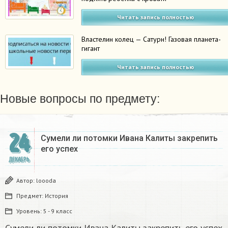
Читать запись полностью
Властелин колец — Сатурн! Газовая планета-
гигант
Читать запись полностью
Новые вопросы по предмету:
24
Сумели ли потомки Ивана Калиты закрепить
его успех
ДЕКАБРЬ
Автор:
loooda
Предмет:
История
Уровень:
5 - 9 класс
Сумели ли потомки Ивана Калиты закрепить его успех