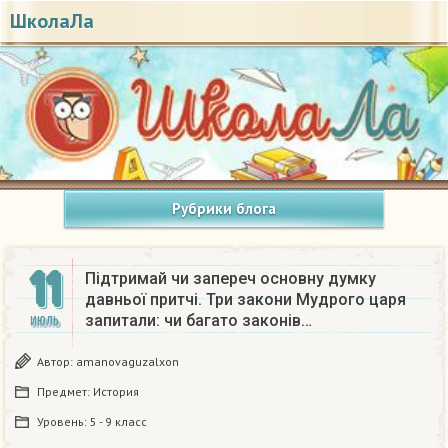
ШколаЛа
Рубрики блога
11
Підтримай чи запереч основну думку
давньої притчі. Три закони Мудрого царя
запитали: чи багато законів…
ИЮЛЬ
Автор:
amanovaguzalxon
Предмет:
История
Уровень:
5 - 9 класс