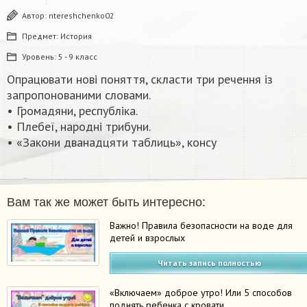
Автор:
ntereshchenko02
Предмет:
История
Уровень:
5 - 9 класс
Опрацювати нові поняття, скласти три речення із
запропонованими словами.
• Громадяни, республіка.
• Плебеї, народні трибуни.
• «Закони дванадцяти таблиць», консу​
Вам так же может быть интересно:
Важно! Правила безопасности на воде для
детей и взрослых
Читать запись полностью
«Включаем» доброе утро! Или 5 способов
поднять ребенка с кровати