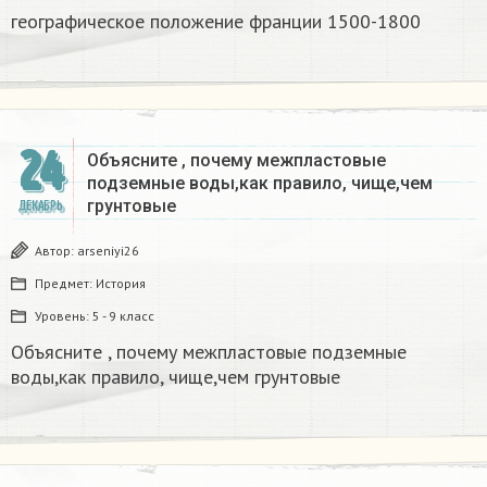
географическое положение франции 1500-1800​
24
Объясните , почему межпластовые
подземные воды,как правило, чище,чем
грунтовые​
ДЕКАБРЬ
Автор:
arseniyi26
Предмет:
История
Уровень:
5 - 9 класс
Объясните , почему межпластовые подземные
воды,как правило, чище,чем грунтовые​