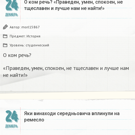
24
О ком речь? «Праведен, умен, спокоен, не
тщеславен и лучше нам не найти!»
ДЕКАБРЬ
Автор:
morl15867
Предмет:
История
Уровень:
студенческий
О ком речь?
«Праведен, умен, спокоен, не тщеславен и лучше нам
не найти!»
24
Яки винаходи середньовича вплинули на
ремесло
ДЕКАБРЬ