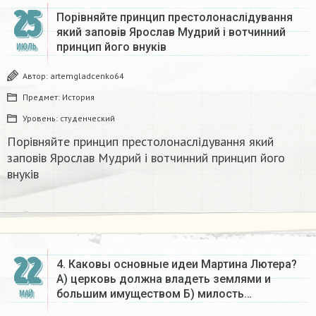
25
Порівняйте принцип престолонаслідування
який заповів Ярослав Мудрий і вотчинний
принцип його внуків
ИЮЛЬ
Автор:
artemgladcenko64
Предмет:
История
Уровень:
студенческий
Порівняйте принцип престолонаслідування який
заповів Ярослав Мудрий і вотчинний принцип його
внуків
22
4. Каковы основные идеи Мартина Лютера?
А) церковь должна владеть землями и
большим имуществом Б) милость…
МАЙ