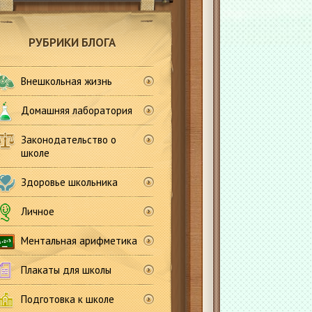
РУБРИКИ БЛОГА
Внешкольная жизнь
Домашняя лаборатория
Законодательство о
школе
Здоровье школьника
Личное
Ментальная арифметика
Плакаты для школы
Подготовка к школе