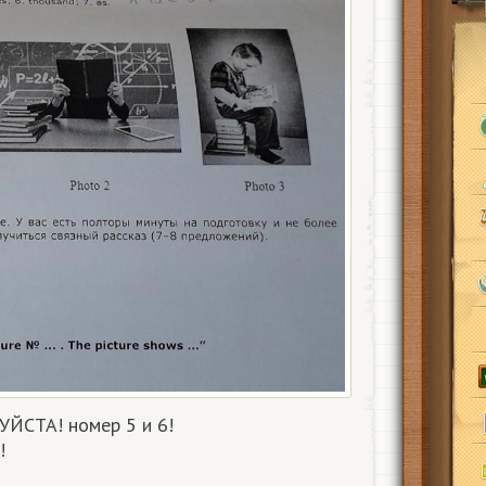
СТА! номер 5 и 6!
​