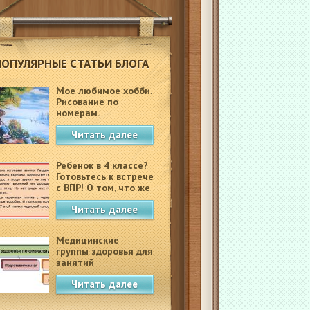
ПОПУЛЯРНЫЕ СТАТЬИ БЛОГА
Мое любимое хобби.
Рисование по
номерам.
Читать далее
Ребенок в 4 классе?
Готовьтесь к встрече
с ВПР! О том, что же
это такое.
Читать далее
Медицинские
группы здоровья для
занятий
физкультурой в
Читать далее
школе