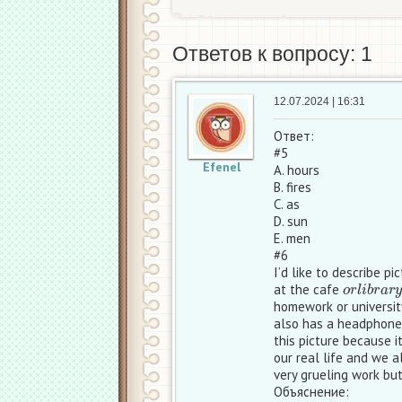
Ответов к вопросу: 1
12.07.2024 | 16:31
Ответ:
#5
Efenel
A. hours
B. fires
C. as
D. sun
E. men
#6
I’d like to describe pi
o
r
l
i
b
r
a
r
y
at the cafe
homework or university
also has a headphones 
this picture because i
our real life and we 
very grueling work but
Объяснение: