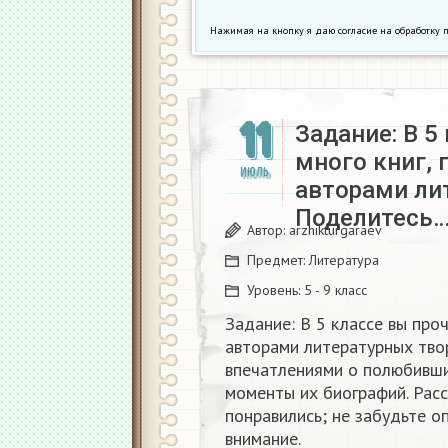
Нажимая на кнопку я даю согласие на обработк
11
Задание: В 5
много книг,
ИЮЛЬ
авторами ли
Поделитесь
Автор:
arzhikturgaraev
Предмет:
Литература
Уровень:
5 - 9 класс
Задание: В 5 классе вы проч
авторами литературных тво
впечатлениями о полюбивши
моменты их биографий. Расс
понравились; не забудьте о
внимание.