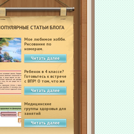
ПОПУЛЯРНЫЕ СТАТЬИ БЛОГА
Мое любимое хобби.
Рисование по
номерам.
Читать далее
Ребенок в 4 классе?
Готовьтесь к встрече
с ВПР! О том, что же
это такое.
Читать далее
Медицинские
группы здоровья для
занятий
физкультурой в
Читать далее
школе