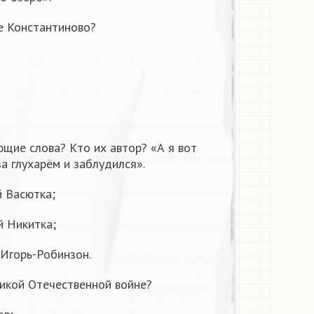
ле Константиново?
щие слова? Кто их автор? «А я вот
за глухарём и заблудился».
й Васютка;
ой Никитка;
 Игорь-Робинзон.
ликой Отечественной войне?