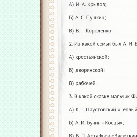
А) И. А. Крылов;
Б) А. С. Пушкин;
В) В. Г. Короленко.
2. Из какой семьи был А. И. 
А) крестьянской;
Б) дворянской;
В) рабочей.
3. В какой сказке мальчик 
А) К. Г. Паустовский «Тёплы
Б) А. И. Бунин «Косцы»;
В) В. П. Астафьев «Васюткин