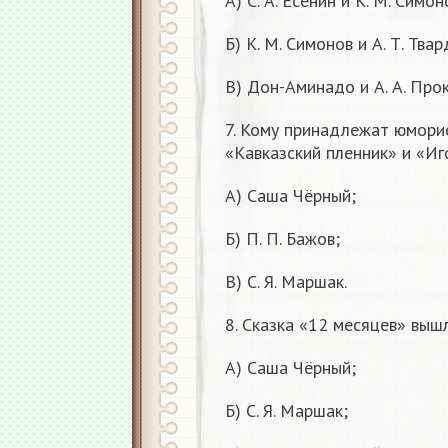
А) С. А. Есенин и К. М. Симон
Б) К. М. Симонов и А. Т. Тва
В) Дон-Аминадо и А. А. Про
7. Кому принадлежат юмори
«Кавказский пленник» и «И
А) Саша Чёрный;
Б) П. П. Бажов;
В) С. Я. Маршак.
8. Сказка «12 месяцев» выш
А) Саша Чёрный;
Б) С. Я. Маршак;