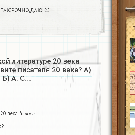
ТА!СРОЧНО,ДАЮ 25
кой литературе 20 века
вите писателя 20 века? А)
 Б) А. С….
5
к
л
а
с
с
 20 века
к
л
а
с
с
а?