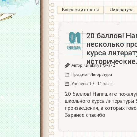
Вопросы и ответы
Литература
01
20 баллов! Н
несколько пр
СЕНТЯБРЬ
курса литерат
исторические
Автор:
laimkiriyanova72
Предмет:
Литература
Уровень:
10 - 11 класс
20 баллов! Напишите пожалуй
школьного курса литературы 
произведения, в которых гово
Заранее спасибо