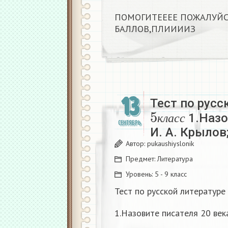
ПОМОГИТЕЕЕЕ ПОЖАЛУЙС
БАЛЛОВ,ПЛИИИИЗ
13
Тест по русс
5
к
л
а
с
с
1.Назо
СЕНТЯБРЬ
к
л
а
с
с
И. А. Крылов;
Автор:
pukaushiyslonik
Предмет:
Литература
Уровень:
5 - 9 класс
Тест по русской литературе
1.Назовите писателя 20 век