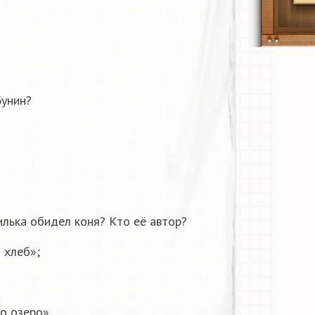
Бунин?
Филька обидел коня? Кто её автор?
й хлеб»;
о озеро».