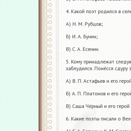
4. Какой поэт родился в се
А) Н. М. Рубцов;
Б) И. А. Бунин;
В) С. А. Есенин.
5. Кому принадлежат следую
заблудился. Понёсся сдуру 
А) В. П. Астафьев и его геро
Б) А. П. Платонов и его гер
В) Саша Чёрный и его герой
6. Какие поэты писали о Ве