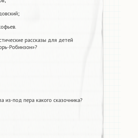
ов;
рдовский;
кофьев.
стические рассказы для детей
горь-Робинзон»?
ла из-под пера какого сказочника?