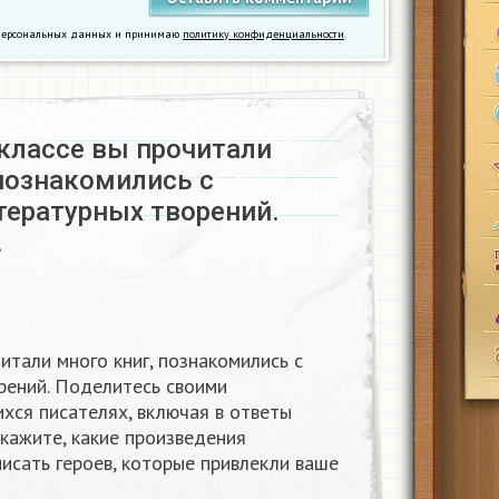
у персональных данных и принимаю
политику конфиденциальности
.
 классе вы прочитали
 познакомились с
тературных творений.
…
итали много книг, познакомились с
рений. Поделитесь своими
хся писателях, включая в ответы
кажите, какие произведения
писать героев, которые привлекли ваше