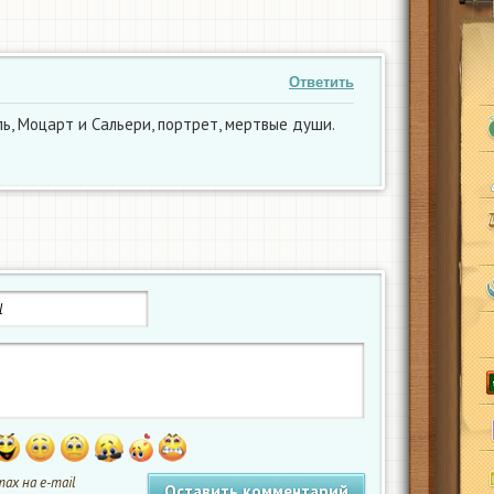
Ответить
ль, Моцарт и Сальери, портрет, мертвые души.
ах на e-mail