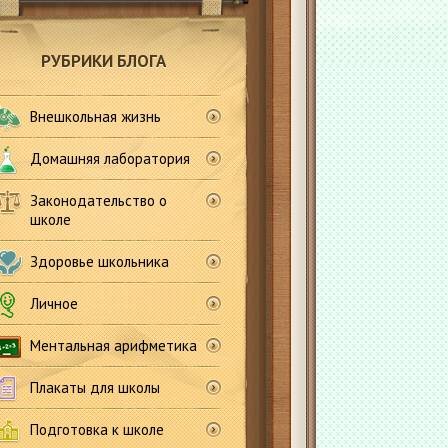
РУБРИКИ БЛОГА
Внешкольная жизнь
Домашняя лаборатория
Законодательство о
школе
Здоровье школьника
Личное
Ментальная арифметика
Плакаты для школы
Подготовка к школе