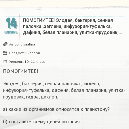
14
ПОМОГИИТЕЕ! Элодея, бактерия, сенная
палочка ,эвглена, инфузория-туфелька,
дафния, белая планария, улитка-прудовик,…
СЕНТЯБРЬ
Автор:
pisaalina
Предмет:
Биология
Уровень:
10 - 11 класс
ПОМОГИИТЕЕ!
Элодея, бактерия, сенная палочка ,эвглена,
инфузория-туфелька, дафния, белая планария, улитка-
прудовик, гидра, циклоп.
а) какие из организмов относятся к планктону?
б) составьте схему цепей питания