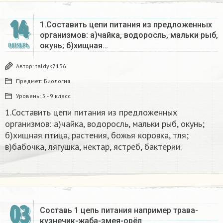
14
1.Составить цепи питания из предложенных
организмов: а)чайка, водоросль, мальки рыб,
окунь; б)хищная…
ОКТЯБРЬ
Автор:
taldyk7136
Предмет:
Биология
Уровень:
5 - 9 класс
1.Составить цепи питания из предложенных
организмов: а)чайка, водоросль, мальки рыб, окунь;
б)хищная птица, растения, божья коровка, тля;
в)бабочка, лягушка, нектар, ястреб, бактерии.
03
Составь 1 цепь питания например трава-
кузнечик-жаба-змея-орёл​