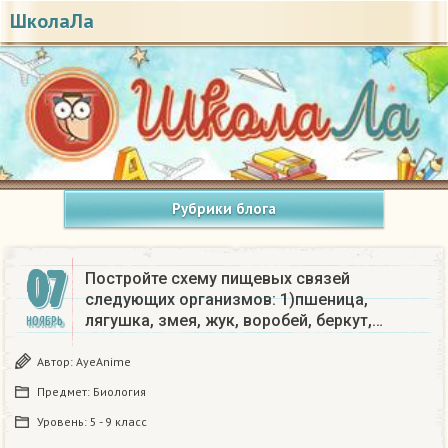
ШколаЛа
Рубрики блога
07
Постройте схему пищевых связей
следующих организмов: 1)пшеница,
лягушка, змея, жук, воробей, беркут,…
НОЯБРЬ
Автор:
AyeAnime
Предмет:
Биология
Уровень:
5 - 9 класс