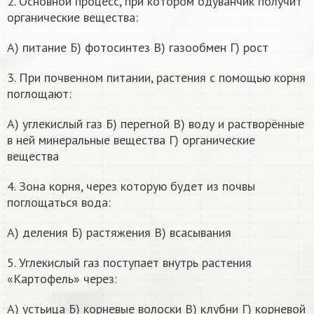
2. Основной процесс, при котором одуванчик получит
органические вещества:
А) питание Б) фотосинтез В) газообмен Г) рост
3. При почвенном питании, растения с помощью корня
поглощают:
А) углекислый газ Б) перегной В) воду и растворённые
в ней минеральные вещества Г) органические
вещества
4. Зона корня, через которую будет из почвы
поглощаться вода:
А) деления Б) растяжения В) всасывания
5. Углекислый газ поступает внутрь растения
«Картофель» через:
А) устьица Б) корневые волоски В) клубни Г) корневой