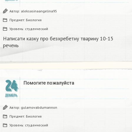
Автор:
aleksasinaangelina95
Предмет:
Биология
Уровень:
студенческий
Написати казку про безхребетну тварину 10-15
речень​
24
Помогите пожалуйста ​
ДЕКАБРЬ
Автор:
gulamovabdumannon
Предмет:
Биология
Уровень:
студенческий