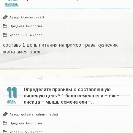
СЕНТЯБРЬ
Автор:
Oleynikova20
Предмет:
Биология
Уровень:
1 - 4 класс
составь 1 цепь питания например трава-кузнечик-
жаба-змея-орёл​
11
Определите правильно составленную
пищевую цепь * 1 балл семена ели – ёж –
лисица – мышь семена ели –…
ИЮЛЬ
Автор:
gulsaramuhammadali
Предмет:
Биология
Уровень:
5 - 9 класс