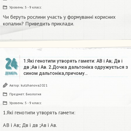
Уровень:
5 - 9 класс
Чи беруть рослини участь у формуванні корисних
копалин? Приведить приклади.
24
1.Які генотипи утворять гамети: АВ і Ав; Дв і
дв ;Ав і Ав. 2.Дочка дальтоніка одружується з
сином дальтоніка,причому…
ДЕКАБРЬ
Автор:
kutzhanova2021
Предмет:
Биология
Уровень:
5 - 9 класс
1.Які генотипи утворять гамети:
АВ і Ав; Дв і дв ;Ав і Ав.