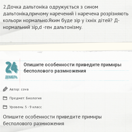
2.Дочка дальтоніка одружується з сином
дальтоніка,причому наречений і наречена розрізняють
кольори нормально.Яким буде зір у їхніх дітей? Д-
нормальний зір,d -ген дальтонізму.
24
Опишите особенности приведите примнры
бесполового размножения
ДЕКАБРЬ
Автор:
covа
Предмет:
Биология
Уровень:
5 - 9 класс
Опишите особенности приведите примнры
бесполового размножения