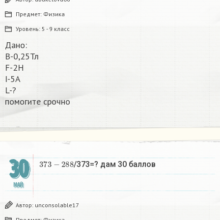
Предмет:
Физика
Уровень:
5 - 9 класс
Дано:
В-0,25Тл
F-2H
I-5A
L-?
помогите срочно​
30
373
−
288
/373=? дам 30 баллов ​
МАЙ
Автор:
unconsolable17
Предмет:
Физика