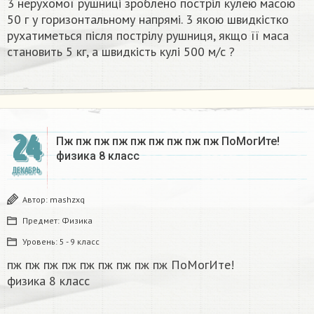
3 нерухомої рушниці зроблено постріл кулею масою
50 г у горизонтальному напрямі. 3 якою швидкістко
рухатиметься після пострілу рушниця, якщо її маса
становить 5 кг, а швидкість кулі 500 м/с ?​
24
Пж пж пж пж пж пж пж пж пж ПоМогИте!
физика 8 класс​
ДЕКАБРЬ
Автор:
mashzxq
Предмет:
Физика
Уровень:
5 - 9 класс
пж пж пж пж пж пж пж пж пж ПоМогИте!
физика 8 класс​