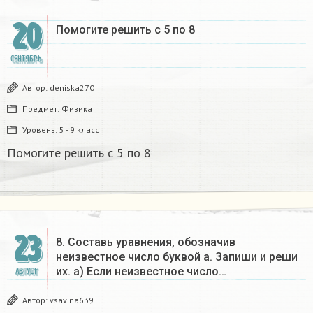
20
Помогите решить с 5 по 8
СЕНТЯБРЬ
Автор:
deniska270
Предмет:
Физика
Уровень:
5 - 9 класс
Помогите решить с 5 по 8
23
8. Составь уравнения, обозначив
неизвестное число буквой а. Запиши и реши
их. а) Если неизвестное число…
АВГУСТ
Автор:
vsavina639