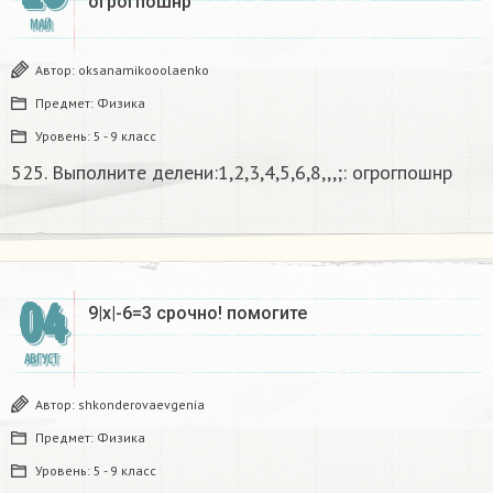
огрогпошнр​
МАЙ
Автор:
oksanamikooolaenko
Предмет:
Физика
Уровень:
5 - 9 класс
525. Выполните делени:1,2,3,4,5,6,8,,,;: огрогпошнр​
04
9|x|-6=3 срочно! помогите ​
АВГУСТ
Автор:
shkonderovaevgenia
Предмет:
Физика
Уровень:
5 - 9 класс