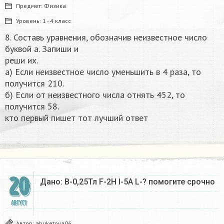
Предмет:
Физика
Уровень:
1 - 4 класс
8. Составь уравнения, обозначив неизвестное число
буквой а. Запиши и
реши их.
а) Если неизвестное число уменьшить в 4 раза, то
получится 210.
б) Если от неизвестного числа отнять 452, то
получится 58.
кто первый пишет тот лучший ответ ​
20
Дано: В-0,25Тл F-2H I-5A L-? помогите срочно​
АВГУСТ
Автор:
abuketova06