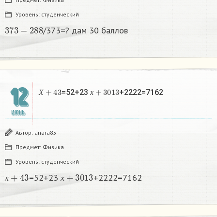
Уровень:
студенческий
373
−
288
/373=? дам 30 баллов ​
12
Х
+
43
х
+
3013
=52+23
+2222=7162​
Х
х
ИЮНЬ
Автор:
anara85
Предмет:
Физика
Уровень:
студенческий
х
+
43
х
+
3013
=52+23
+2222=7162​
х
х