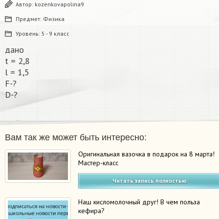
Автор:
kozenkovapolina9
Предмет:
Физика
Уровень:
5 - 9 класс
дано
t = 2,8
l = 1,5
F-?
D-?​
Вам так же может быть интересно:
Оригинальная вазочка в подарок на 8 марта!
Мастер-класс
Читать запись полностью
Наш кисломолочный друг! В чем польза
кефира?