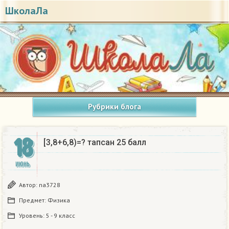
ШколаЛа
Рубрики блога
18
[3,8+6,8)=? тапсан 25 балл​
ИЮНЬ
Автор:
na3728
Предмет:
Физика
Уровень:
5 - 9 класс