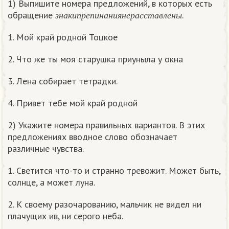
1) Выпишите номера предложений, в которых есть
з
н
а
к
и
п
р
е
п
и
н
а
н
и
я
н
е
р
а
с
с
т
а
в
л
е
н
ы
обращение
.
з
н
а
к
и
п
р
е
п
и
н
а
н
и
я
н
е
р
а
с
с
т
а
в
л
е
н
ы
1. Мой край родной Тоцкое
2. Что же ты моя старушка приуныла у окна
3. Лена собирает тетрадки.
4. Привет тебе мой край родной
2) Укажите номера правильных вариантов. В этих
предложениях вводное слово обозначает
различные чувства.
1. Светится что-то и странно тревожит. Может быть,
солнце, а может луна.
2. К своему разочарованию, мальчик не видел ни
плачущих ив, ни серого неба.