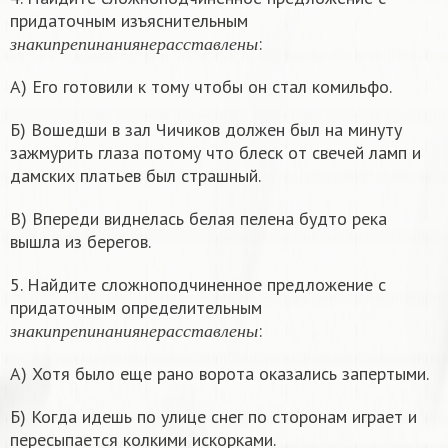
придаточным изъяснительным
з
н
а
к
и
п
р
е
п
и
н
а
н
и
я
н
е
р
а
с
с
т
а
в
л
е
н
ы
:
з
н
а
к
и
п
р
е
п
и
н
а
н
и
я
н
е
р
а
с
с
т
а
в
л
е
н
ы
А) Его готовили к тому чтобы он стал комильфо.
Б) Вошедши в зал Чичиков должен был на минуту
зажмурить глаза потому что блеск от свечей ламп и
дамских платьев был страшный.
В) Впереди виднелась белая пелена будто река
вышла из берегов.
5. Найдите сложноподчиненное предложение с
придаточным определительным
з
н
а
к
и
п
р
е
п
и
н
а
н
и
я
н
е
р
а
с
с
т
а
в
л
е
н
ы
:
з
н
а
к
и
п
р
е
п
и
н
а
н
и
я
н
е
р
а
с
с
т
а
в
л
е
н
ы
А) Хотя было еще рано ворота оказались запертыми.
Б) Когда идешь по улице снег по сторонам играет и
пересыпается колкими искорками.