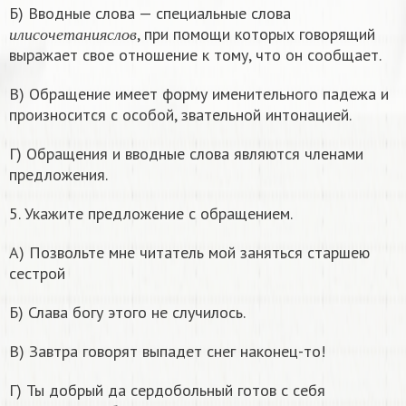
Б) Вводные слова — специальные слова
и
л
и
с
о
ч
е
т
а
н
и
я
с
л
о
в
, при помощи которых говорящий
и
л
и
с
о
ч
е
т
а
н
и
я
с
л
о
в
выражает свое отношение к тому, что он сообщает.
В) Обращение имеет форму именительного падежа и
произносится с особой, звательной интонацией.
Г) Обращения и вводные слова являются членами
предложения.
5. Укажите предложение с обращением.
А) Позвольте мне читатель мой заняться старшею
сестрой
Б) Слава богу этого не случилось.
В) Завтра говорят выпадет снег наконец-то!
Г) Ты добрый да сердобольный готов с себя