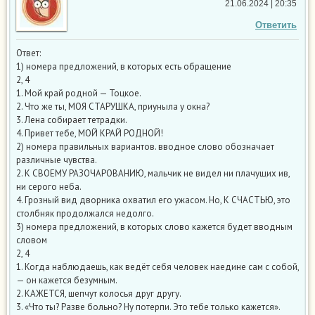
21.06.2024 | 20:35
Ответить
Ответ:
1) номера предложений, в которых есть обращение
2, 4
1. Мой край родной — Тоцкое.
2. Что же ты, МОЯ СТАРУШКА, приуныла у окна?
3. Лена собирает тетрадки.
4. Привет тебе, МОЙ КРАЙ РОДНОЙ!
2) номера правильных вариантов. вводное слово обозначает
различные чувства.
2. К СВОЕМУ РАЗОЧАРОВАНИЮ, мальчик не видел ни плачущих ив,
ни серого неба.
4. Грозный вид дворника охватил его ужасом. Но, К СЧАСТЬЮ, это
столбняк продолжался недолго.
3) номера предложений, в которых слово кажется будет вводным
словом
2, 4
1. Когда наблюдаешь, как ведёт себя человек наедине сам с собой,
— он кажется безумным.
2. КАЖЕТСЯ, шепчут колосья друг другу.
3. «Что ты? Разве больно? Ну потерпи. Это тебе только кажется».