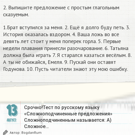
2. Выпишите предложение с простым глагольным
сказуемым.
1.Брат вступился за меня. 2. Ещё я долго буду петь. 3.
История оказалась вздором. 4. Ваша ложь во все
девять лет стоит у меня поперек горла. 5. Первые
недели плавания принесли разочарование. 6. Татьяна
должна была играть 7. Я старался казаться весёлым. 8.
А ты не обижайся, Емеля. 9. Пускай они оставят
Годунова. 10. Пусть читатели знают эту мою ошибку.
13
Срочно!Тест по русскому языку
«Сложноподчиненные предложения»
Сложноподчиненным называется: А)
АВГУСТ
Сложное…
Автор:
BogdanRum