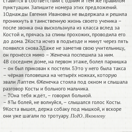
ставится в соответствии с одним и тем же правилом
пунктуации. Запишите номера этих предложений.
1
Однажды Евгения Ивановна не выдержала и решила
проникнуть в таинственную жизнь своего ученика –
после звонка она выскользнула из класса вслед за
Костой и, прячась за спины прохожих, проводила его
2
до дома.
Коста исчез в подъезде и минут через пять
3
появился снова.
Даже не заметив свою учительницу,
он пронёсся мимо – Женечка поспешила за ним.
4
В соседнем доме, на первом этаже, болел парнишка
5
– он был прикован к постели.
Это у него была такса
– чёрная головешка на четырёх ножках, которую
6
звали Лаптем.
Женечка стояла под окном и слышала
разговор Косты и больного мальчика.
7
–
Она тебя ждёт, – говорил больной.
8
–
Ты болей, не волнуйся, – слышался голос Косты.
9
Коста вышел, держа собаку под мышкой, и вскоре
П
о
Ю
.
Я
к
о
в
л
е
в
у
они уже шагали по тротуару.
П
о
Ю
Я
к
о
в
л
е
в
у