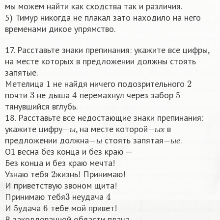
мы можем найти как сходства так и различия.
5) Тимур никогда не плакал зато находило на него
временами дикое упрямство.
17. Расставьте знаки препинания: укажите все цифры,
на месте которых в предложении должны стоять
запятые.
1
2
Метелица
не найдя ничего подозрительного
3
4
5
почти
не дыша
перемахнул через забор
тянувшийся вглубь.
18. Расставьте все недостающие знаки препинания:
−
ы
−
ы
х
укажите цифру
, на месте которой
в
−
ы
−
ы
е
ы
ы
х
предложении должна
стоять запятая
.
1
ы
ы
е
О
весна без конца и без краю —
Без конца и без краю мечта!
2
Узнаю тебя
жизнь! Принимаю!
И приветствую звоном щита!
3
4
Принимаю тебя
неудача
5
6
И
удача
тебе мой привет!
В заколдованной области плача,