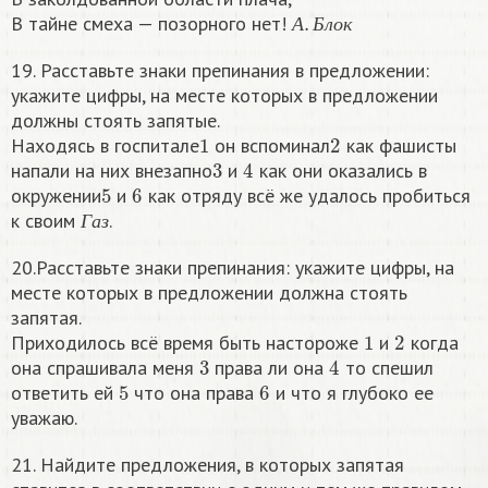
А
.
Б
л
о
к
В тайне смеха — позорного нет!
А
Б
л
о
к
19. Расставьте знаки препинания в предложении:
укажите цифры, на месте которых в предложении
должны стоять запятые.
1
2
Находясь в госпитале
он вспоминал
как фашисты
3
4
напали на них внезапно
и
как они оказались в
5
6
окружении
и
как отряду всё же удалось пробиться
Г
а
з
к своим
.
Г
а
з
20.Расставьте знаки препинания: укажите цифры, на
месте которых в предложении должна стоять
запятая.
1
2
Приходилось всё время быть настороже
и
когда
3
4
она спрашивала меня
права ли она
то спешил
5
6
ответить ей
что она права
и что я глубоко ее
уважаю.
21. Найдите предложения, в которых запятая