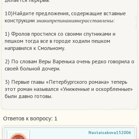
10)Найдите предложения, содержащие вставные
з
н
а
к
и
п
р
е
п
и
н
а
н
и
я
н
е
р
а
с
с
т
а
в
л
е
н
ы
конструкции
:
з
н
а
к
и
п
р
е
п
и
н
а
н
и
я
н
е
р
а
с
с
т
а
в
л
е
н
ы
1) Фролов простился со своими спутниками и
пешком тогда все в городе ходили пешком
направился к Смольному.
2) По словам Веры Варенька очень редко говорила о
своей больной дочери.
3) Первые главы «Петербургского романа» теперь
этот роман назывался «Униженные и оскорбленные»
были давно готовы.
Ответов к вопросу: 1
Nastaisakova152006