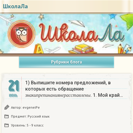
ШколаЛа
Рубрики блога
21
1) Выпишите номера предложений, в
которых есть обращение
з
н
а
к
и
п
р
е
п
и
н
а
н
и
я
н
е
р
а
с
с
т
а
в
л
е
н
ы
. 1. Мой край…
ИЮНЬ
з
н
а
к
и
п
р
е
п
и
н
а
н
и
я
н
е
р
а
с
с
т
а
в
л
е
н
ы
Автор:
evgeneiPe
Предмет:
Русский язык
Уровень:
5 - 9 класс