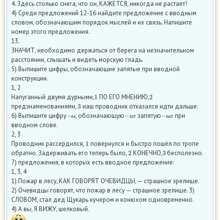
4. Здесь столько снега, что он, КАЖЕТСЯ, никогда не растает!
4) Среди предложений 12-16 найдите предложение с вводным
словом, обозначающим порядок мыслей и их связь. Напишите
номер этого предложения.
13.
ЗНАЧИТ, необходимо держаться от берега на незначительном
расстоянии, слышать и видеть морскую гладь.
5) Выпишите цифры, обозначающие запятые при вводной
конструкции.
1, 2
1
2
Напуганный двумя дурными,
ПО ЕГО МНЕНИЮ,
3
предзнаменованиями,
наш проводник отказался идти дальше.
−
ы
−
и
е
−
ы
е
6) Выпишите цифру
, обозначающую
запятую
при
ы
и
е
ы
е
вводном слове.
2, 3
1
Проводник рассердился,
повернулся и быстро пошёл по тропе
2
3
обратно. Задерживать его теперь было,
КОНЕЧНО,
бесполезно.
7) предложения, в которых есть вводное предложение:
1, 3, 4
1) Пожар в лесу, КАК ГОВОРЯТ ОЧЕВИДЦЫ, — страшное зрелище.
2) Очевидцы говорят, что пожар в лесу — страшное зрелище. 3)
СЛОВОМ, стал дед Щукарь кучером и конюхом одновременно.
4) А вы, Я ВИЖУ, шелковый.