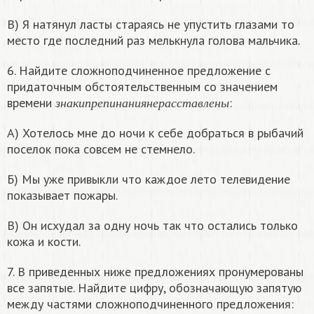
В) Я натянул ласты стараясь не упустить глазами то
место где последний раз мелькнула голова мальчика.
6. Найдите сложноподчиненное предложение с
придаточным обстоятельственным со значением
з
н
а
к
и
п
р
е
п
и
н
а
н
и
я
н
е
р
а
с
с
т
а
в
л
е
н
ы
времени
:
з
н
а
к
и
п
р
е
п
и
н
а
н
и
я
н
е
р
а
с
с
т
а
в
л
е
н
ы
А) Хотелось мне до ночи к себе добраться в рыбачий
поселок пока совсем не стемнело.
Б) Мы уже привыкли что каждое лето телевидение
показывает пожары.
В) Он исхудал за одну ночь так что остались только
кожа и кости.
7. В приведенных ниже предложениях пронумерованы
все запятые. Найдите цифру, обозначающую запятую
между частями сложноподчиненного предложения: