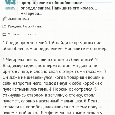
03
предложение с обособленным
1
определением. Напишите его номер.
НОЯБРЬ
Чигарева…
Автор:
dika011
Предмет:
Русский язык
Уровень:
5 - 9 класс
1.Среди предложений 1-6 найдите предложение с
обособленным определением. Напишите его номер.
1
2
Чигарева они нашли в одном из блиндажей.
Владимир сидел, подперев ладонями давно не
3
бритое лицо, и словно спал с открытыми глазами.
Он даже не шевельнулся, когда товарищи вошли и
сели напротив него, пододвинув к себе коробки с
4
5
пулеметными лентами.
Норкин осмотрелся.
Уткнувшись стволом в земляную стенку, стоял
6
пулемет, словно наказанный мальчишка.
Ленты
торчали из коробок, валявшихся по всему полу, а
пулемётный чехол бесформенным комом лежал у