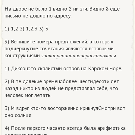
1
2
3
На дворе не было
видно
ни зги. Видно
еще
письмо не дошло по адресу.
1) 1,2 2) 1,2,3 3) 3
9) Выпишите номера предложений, в которых
подчеркнутые сочетания являются вставными
з
н
а
к
и
п
р
е
п
и
н
а
н
и
я
н
е
р
а
с
с
т
а
в
л
е
н
ы
конструкциями
з
н
а
к
и
п
р
е
п
и
н
а
н
и
я
н
е
р
а
с
с
т
а
в
л
е
н
ы
1) Диксонэто скалистый остров на Карском море.
2) В те далекие временаболее шестидесяти лет
назад никто из людей не представлял себе, что
человек мог летать.
3) И вдруг кто-то восторженно крикнулСмотри вот
оно солнце
4) После первого часаэто всегда была арифметика
делается перерыв.