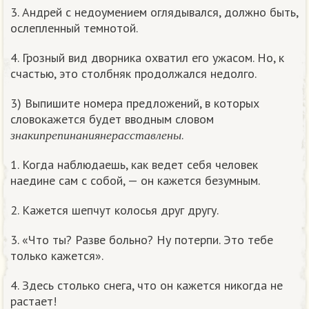
3. Андрей с недоумением оглядывался, должно быть,
ослепленный темнотой.
4. Грозный вид дворника охватил его ужасом. Но, к
счастью, это столбняк продолжался недолго.
3) Выпишите номера предложений, в которых
словокажется будет вводным словом
з
н
а
к
и
п
р
е
п
и
н
а
н
и
я
н
е
р
а
с
с
т
а
в
л
е
н
ы
.
з
н
а
к
и
п
р
е
п
и
н
а
н
и
я
н
е
р
а
с
с
т
а
в
л
е
н
ы
1. Когда наблюдаешь, как ведет себя человек
наедине сам с собой, — он кажется безумным.
2. Кажется шепчут колосья друг другу.
3. «Что ты? Разве больно? Ну потерпи. Это тебе
только кажется».
4. Здесь столько снега, что он кажется никогда не
растает!