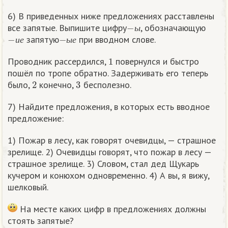
6) В приведенных ниже предложениях расставлены
−
ы
все запятые. Выпишите цифру
, обозначающую
−
и
е
−
ы
е
ы
запятую
при вводном слове.
и
е
ы
е
1
Проводник рассердился,
повернулся и быстро
пошёл по тропе обратно. Задерживать его теперь
2
3
было,
конечно,
бесполезно.
7) Найдите предложения, в которых есть вводное
предложение:
1) Пожар в лесу, как говорят очевидцы, — страшное
зрелище. 2) Очевидцы говорят, что пожар в лесу —
страшное зрелище. 3) Словом, стал дед Щукарь
кучером и конюхом одновременно. 4) А вы, я вижу,
шелковый.
На месте каких цифр в предложениях должны
стоять запятые?