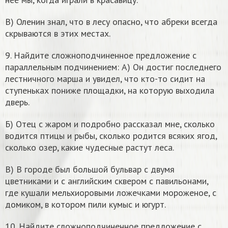
В) Оленин знал, что в лесу опасно, что абреки всегда
скрываются в этих местах.
9. Найдите сложноподчиненное предложение с
параллельным подчинением: А) Он достиг последнего
лестничного марша и увидел, что кто-то сидит на
ступеньках пониже площадки, на которую выходила
дверь.
Б) Отец с жаром и подробно рассказал мне, сколько
водится птицы и рыбы, сколько родится всяких ягод,
сколько озер, какие чудесные растут леса.
В) В городе был большой бульвар с двумя
цветниками и с английским сквером с павильонами,
где кушали мельхиоровыми ложечками мороженое, с
домиком, в котором пили кумыс и югурт.
10. Найдите сложноподчиненное предложение с