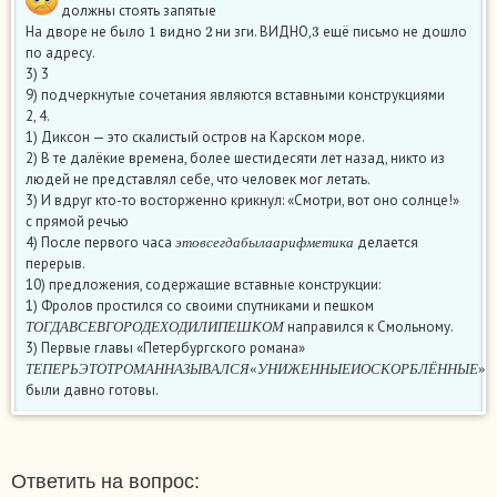
должны стоять запятые
1
2
3
На дворе не было
видно
ни зги. ВИДНО,
ещё письмо не дошло
по адресу.
3) 3
9) подчеркнутые сочетания являются вставными конструкциями
2, 4.
1) Диксон — это скалистый остров на Карском море.
2) В те далёкие времена, более шестидесяти лет назад, никто из
людей не представлял себе, что человек мог летать.
3) И вдруг кто-то восторженно крикнул: «Смотри, вот оно солнце!»
с прямой речью
э
т
о
в
с
е
г
д
а
б
ы
л
а
а
р
и
ф
м
е
т
и
к
а
4) После первого часа
делается
э
т
о
в
с
е
г
д
а
б
ы
л
а
а
р
и
ф
м
е
т
и
к
а
перерыв.
10) предложения, содержащие вставные конструкции:
1) Фролов простился со своими спутниками и пешком
Т
О
Г
Д
А
В
С
Е
В
Г
О
Р
О
Д
Е
Х
О
Д
И
Л
И
П
Е
Ш
К
О
М
направился к Смольному.
Т
О
Г
Д
А
В
С
Е
В
Г
О
Р
О
Д
Е
Х
О
Д
И
Л
И
П
Е
Ш
К
О
М
3) Первые главы «Петербургского романа»
Т
Е
П
Е
Р
Ь
Э
Т
О
Т
Р
О
М
А
Н
Н
А
З
Ы
В
А
Л
С
Я
«
У
Н
И
Ж
Е
Н
Н
Ы
Е
И
О
С
К
О
Р
Б
Л
Ё
Н
Н
Ы
Е
»
Т
Е
П
Е
Р
Ь
Э
Т
О
Т
Р
О
М
А
Н
Н
А
З
Ы
В
А
Л
С
Я
«
У
Н
И
Ж
Е
Н
Н
Ы
Е
И
О
С
К
О
Р
Б
Л
Ё
Н
Н
Ы
Е
»
были давно готовы.
Ответить на вопрос: