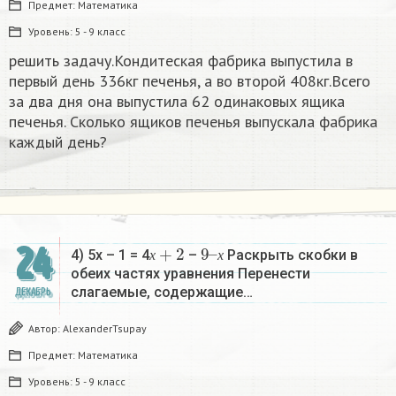
Предмет:
Математика
Уровень:
5 - 9 класс
решить задачу.Кондитеская фабрика выпустила в
первый день 336кг печенья, а во второй 408кг.Всего
за два дня она выпустила 62 одинаковых ящика
печенья. Сколько ящиков печенья выпускала фабрика
каждый день?
х
+
2
9
х
–
24
4) 5х – 1 = 4
–
Раскрыть скобки в
х
х
обеих частях уравнения Перенести
слагаемые, содержащие…
ДЕКАБРЬ
Автор:
AlexanderTsupay
Предмет:
Математика
Уровень:
5 - 9 класс