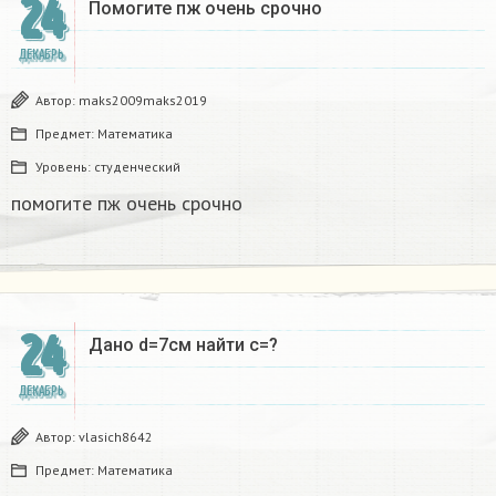
24
Помогите пж очень срочно​
ДЕКАБРЬ
Автор:
maks2009maks2019
Предмет:
Математика
Уровень:
студенческий
помогите пж очень срочно​
24
Дано d=7см найти с=?​
ДЕКАБРЬ
Автор:
vlasich8642
Предмет:
Математика