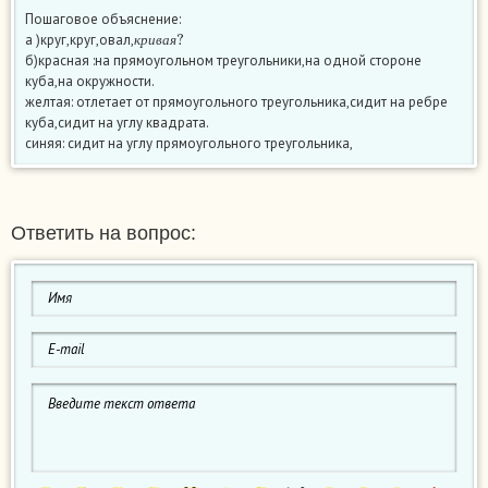
Пошаговое объяснение:
к
р
и
в
а
я
?
а )круг,круг,овал,
к
р
и
в
а
я
б)красная :на прямоугольном треугольники,на одной стороне
куба,на окружности.
желтая: отлетает от прямоугольного треугольника,сидит на ребре
куба,сидит на углу квадрата.
синяя: сидит на углу прямоугольного треугольника,
Ответить на вопрос: