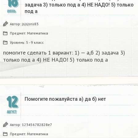
18
задача 3) только под а 4) НЕ НАДО! 5) только
под а
ИЮНЬ
Автор:
jsjsjsns83
Предмет:
Математика
Уровень:
5 - 9 класс
помогите сделать 1 вариант: 1) — а,б 2) задача 3)
только под а 4) НЕ НАДО! 5) только под а
12
Помогите пожалуйста а) да б) нет
АВГУСТ
Автор:
123456782828e7
Предмет:
Математика