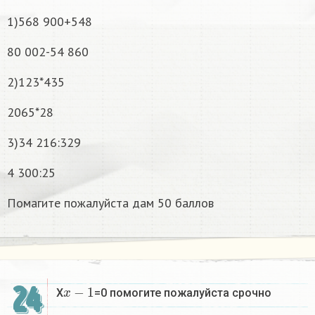
1)568 900+548
80 002-54 860
2)123*435
2065*28
3)34 216:329
4 300:25
Помагите пожалуйста дам 50 баллов
x
−
1
24
X
=0 помогите пожалуйста срочно