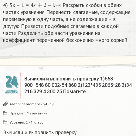
х
+
2
9
х
–
4) 5х – 1 = 4
–
Раскрыть скобки в обеих
х
х
частях уравнения Перенести слагаемые, содержащие
переменную в одну часть, а не содержащие – в
другую Привести подобные слагаемые в каждой
части Разделить обе части уравнения на
коэффициент переменной бесконечно много корней​
24
Вычисли и выполнить проверку 1)568
900+548 80 002-54 860 2)123*435 2065*28 3)34
216:329 4 300:25 Помагите…
ДЕКАБРЬ
Автор:
denromenskiy4839
Предмет:
Математика
Уровень:
1 - 4 класс
Вычисли и выполнить проверку