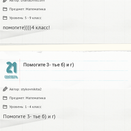
Автор:
DianaDmitcom
Предмет:
Математика
Уровень:
5 - 9 класс
помогите))))4 класс!
21
Помогите 3- тье б) и г)
СЕНТЯБРЬ
Автор:
stykovnikita2
Предмет:
Математика
Уровень:
1 - 4 класс
Помогите 3- тье б) и г)