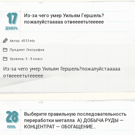
17
Из-за чего умер Уильям Гершель?
пожалуйстааааа отвеееетьтеееее
ДЕКАБРЬ
Автор:
d555ety
Предмет:
География
Уровень:
5 - 9 класс
Из-за чего умер Уильям Гершель?пожалуйстааааа
отвеееетьтеееее
28
Выберите правильную последовательность
переработки металла A) ДОБЫЧА РУДЫ —
КОНЦЕНТРАТ — ОБОГАЩЕНИЕ…
ИЮНЬ