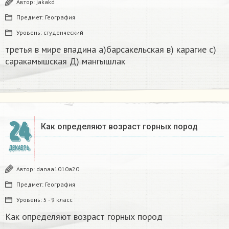
Автор:
jakakd
Предмет:
География
Уровень:
студенческий
третья в мире впадина а)барсакельская в) карагие с)
саракамышская Д) мангышлак​
24
Как определяют возраст горных пород
ДЕКАБРЬ
Автор:
danaa1010a20
Предмет:
География
Уровень:
5 - 9 класс
Как определяют возраст горных пород