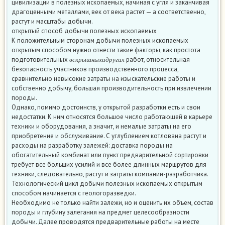
цивилизации в полезных ископаемых, начиная с угля и заканчивая
драгоценными металлами, век от века растет — а соответственно,
растут и масштабы добычи.
открытый способ добычи полезных ископаемых
К положительным сторонам добычи полезных ископаемых
открытым способом нужно отнести такие факторы, как простота
в
с
к
р
ы
ш
н
ы
х
и
д
р
у
г
и
х
подготовительных
работ, относительная
в
с
к
р
ы
ш
н
ы
х
и
д
р
у
г
и
х
безопасность участников производственного процесса,
сравнительно невысокие затраты на изыскательские работы и
собственно добычу, большая производительность при извлечении
породы.
Однако, помимо достоинств, у открытой разработки есть и свои
недостатки. К ним относятся большое число работающей в карьере
техники и оборудования, а значит, и немалые затраты на его
приобретение и обслуживание. С углублением котлована растут и
расходы на разработку залежей: доставка породы на
обогатительный комбинат или пункт предварительной сортировки
требует все больших усилий и все более длинных маршрутов для
техники, следовательно, растут и затраты компании-разработчика.
Технологический цикл добычи полезных ископаемых открытым
способом начинается с геологоразведки.
Необходимо не только найти залежи, но и оценить их объем, состав
породы и глубину залегания на предмет целесообразности
добычи. Далее проводятся предварительные работы на месте