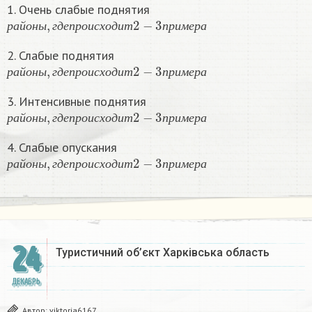
1. Очень слабые поднятия
р
а
й
о
н
ы
,
г
д
е
п
р
о
и
с
х
о
д
и
т
2
−
3
п
р
и
м
е
р
а
р
а
й
о
н
ы
г
д
е
п
р
о
и
с
х
о
д
и
т
п
р
и
м
е
р
а
2. Слабые поднятия
р
а
й
о
н
ы
,
г
д
е
п
р
о
и
с
х
о
д
и
т
2
−
3
п
р
и
м
е
р
а
р
а
й
о
н
ы
г
д
е
п
р
о
и
с
х
о
д
и
т
п
р
и
м
е
р
а
3. Интенсивные поднятия
р
а
й
о
н
ы
,
г
д
е
п
р
о
и
с
х
о
д
и
т
2
−
3
п
р
и
м
е
р
а
р
а
й
о
н
ы
г
д
е
п
р
о
и
с
х
о
д
и
т
п
р
и
м
е
р
а
4. Слабые опускания
р
а
й
о
н
ы
,
г
д
е
п
р
о
и
с
х
о
д
и
т
2
−
3
п
р
и
м
е
р
а
р
а
й
о
н
ы
г
д
е
п
р
о
и
с
х
о
д
и
т
п
р
и
м
е
р
а
24
Туристичний об’єкт Харківська область
ДЕКАБРЬ
Автор:
viktoria6167