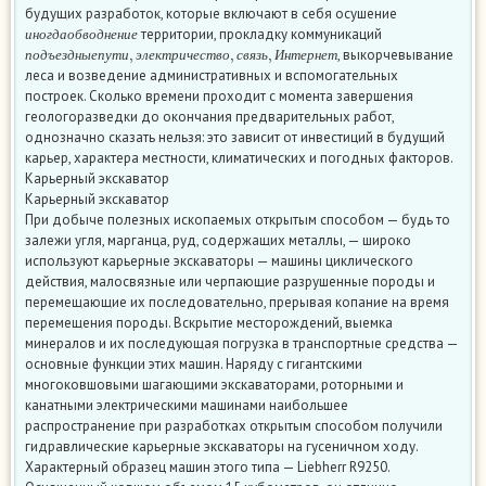
будущих разработок, которые включают в себя осушение
и
н
о
г
д
а
о
б
в
о
д
н
е
н
и
е
территории, прокладку коммуникаций
п
о
д
ъ
е
з
д
н
ы
е
п
у
т
и
,
э
л
е
к
т
р
и
ч
е
с
т
в
о
,
с
в
я
з
ь
,
И
н
т
е
р
н
е
т
и
н
о
г
д
а
о
б
в
о
д
н
е
н
и
е
, выкорчевывание
п
о
д
ъ
е
з
д
н
ы
е
п
у
т
и
э
л
е
к
т
р
и
ч
е
с
т
в
о
с
в
я
з
ь
И
н
т
е
р
н
е
т
леса и возведение административных и вспомогательных
построек. Сколько времени проходит с момента завершения
геологоразведки до окончания предварительных работ,
однозначно сказать нельзя: это зависит от инвестиций в будущий
карьер, характера местности, климатических и погодных факторов.
Карьерный экскаватор
Карьерный экскаватор
При добыче полезных ископаемых открытым способом — будь то
залежи угля, марганца, руд, содержащих металлы, — широко
используют карьерные экскаваторы — машины циклического
действия, малосвязные или черпающие разрушенные породы и
перемещающие их последовательно, прерывая копание на время
перемещения породы. Вскрытие месторождений, выемка
минералов и их последующая погрузка в транспортные средства —
основные функции этих машин. Наряду с гигантскими
многоковшовыми шагающими экскаваторами, роторными и
канатными электрическими машинами наибольшее
распространение при разработках открытым способом получили
гидравлические карьерные экскаваторы на гусеничном ходу.
Характерный образец машин этого типа — Liebherr R9250.