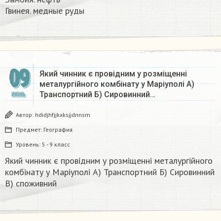
Гвинея. медные руды
09
Який чинник є провідним у розміщенні
металургійного комбінату у Маріуполі А)
Транспортний Б) Сировинний…
ИЮНЬ
Автор:
hdidjhfjjkxksjjdnnsm
Предмет:
География
Уровень:
5 - 9 класс
Який чинник є провідним у розміщенні металургійного
комбінату у Маріуполі А) Транспортний Б) Сировинний
В) споживний