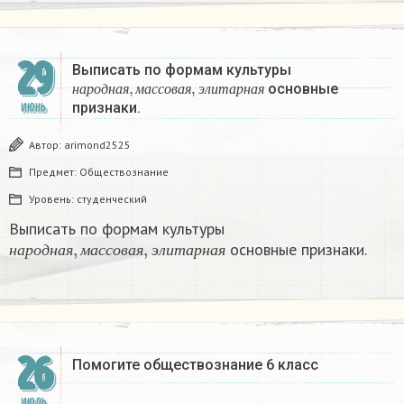
29
Выписать по формам культуры
н
а
р
о
д
н
а
я
,
м
а
с
с
о
в
а
я
,
э
л
и
т
а
р
н
а
я
основные
н
а
р
о
д
н
а
я
м
а
с
с
о
в
а
я
э
л
и
т
а
р
н
а
я
признаки.​
ИЮНЬ
Автор:
arimond2525
Предмет:
Обществознание
Уровень:
студенческий
Выписать по формам культуры
н
а
р
о
д
н
а
я
,
м
а
с
с
о
в
а
я
,
э
л
и
т
а
р
н
а
я
основные признаки.​
н
а
р
о
д
н
а
я
м
а
с
с
о
в
а
я
э
л
и
т
а
р
н
а
я
26
Помогите обществознание 6 класс
ИЮЛЬ