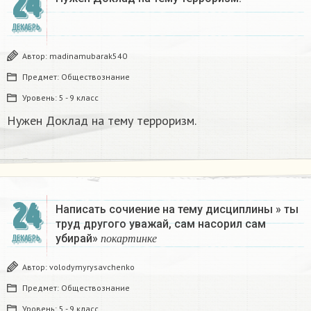
24
ДЕКАБРЬ
Автор:
madinamubarak540
Предмет:
Обществознание
Уровень:
5 - 9 класс
Нужен Доклад на тему терроризм.
24
Написать сочиение на тему дисциплины » ты
труд другого уважай, сам насорил сам
п
о
к
а
р
т
и
н
к
е
убирай»
ДЕКАБРЬ
п
о
к
а
р
т
и
н
к
е
Автор:
volodymyrysavchenko
Предмет:
Обществознание
Уровень:
5 - 9 класс