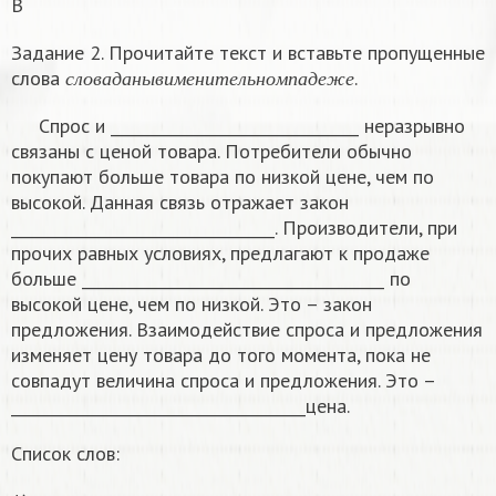
В
Задание 2. Прочитайте текст и вставьте пропущенные
с
л
о
в
а
д
а
н
ы
в
и
м
е
н
и
т
е
л
ь
н
о
м
п
а
д
е
ж
е
слова
.
с
л
о
в
а
д
а
н
ы
в
и
м
е
н
и
т
е
л
ь
н
о
м
п
а
д
е
ж
е
Спрос и ________________________________ неразрывно
связаны с ценой товара. Потребители обычно
покупают больше товара по низкой цене, чем по
высокой. Данная связь отражает закон
__________________________________. Производители, при
прочих равных условиях, предлагают к продаже
больше _______________________________________ по
высокой цене, чем по низкой. Это – закон
предложения. Взаимодействие спроса и предложения
изменяет цену товара до того момента, пока не
совпадут величина спроса и предложения. Это –
______________________________________цена.
Список слов: