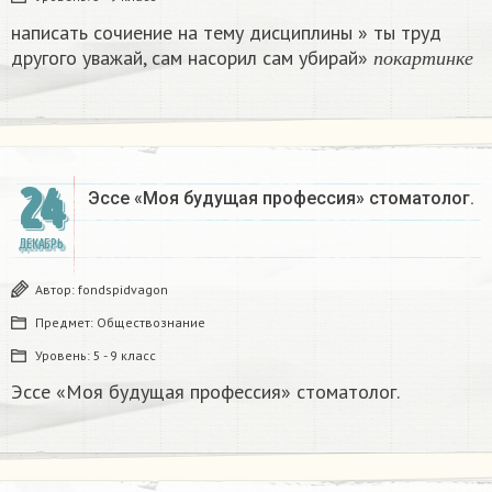
написать сочиение на тему дисциплины » ты труд
п
о
к
а
р
т
и
н
к
е
другого уважай, сам насорил сам убирай»
п
о
к
а
р
т
и
н
к
е
24
Эссе «Моя будущая профессия» стоматолог.
ДЕКАБРЬ
Автор:
fondspidvagon
Предмет:
Обществознание
Уровень:
5 - 9 класс
Эссе «Моя будущая профессия» стоматолог.