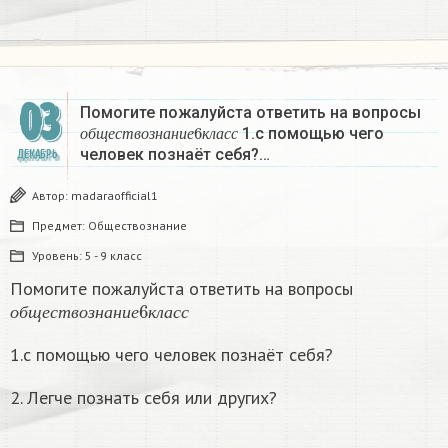
03
Помогите пожалуйста ответить на вопросы
о
б
щ
е
с
т
в
о
з
н
а
н
и
е
6
к
л
а
с
с
1.с помощью чего
о
б
щ
е
с
т
в
о
з
н
а
н
и
е
к
л
а
с
с
человек познаёт себя?…
ДЕКАБРЬ
Автор:
madaraofficial1
Предмет:
Обществознание
Уровень:
5 - 9 класс
Помогите пожалуйста ответить на вопросы
о
б
щ
е
с
т
в
о
з
н
а
н
и
е
6
к
л
а
с
с
о
б
щ
е
с
т
в
о
з
н
а
н
и
е
к
л
а
с
с
1.с помощью чего человек познаёт себя?
2. Легче познать себя или других?