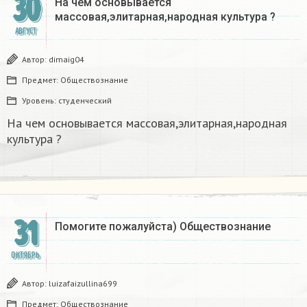
30
На чем основывается
массовая,элитарная,народная культура ?
АВГУСТ
Автор:
dimaig04
Предмет:
Обществознание
Уровень:
студенческий
На чем основывается массовая,элитарная,народная
культура ?
31
Помогите пожалуйста) Обществознание
ОКТЯБРЬ
Автор:
luizafaizullina699
Предмет:
Обществознание