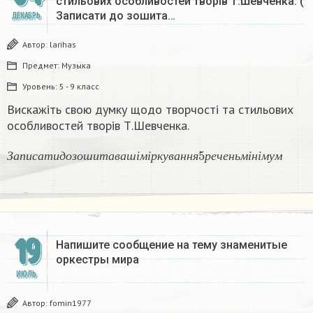
стильових особливостей творів Т.Шевченка. (
Записати до зошита…
ДЕКАБРЬ
Автор:
larihas
Предмет:
Музыка
Уровень:
5 - 9 класс
Вискажіть свою думку щодо творчості та стильових
особливостей творів Т.Шевченка.
З
а
п
и
с
а
т
и
д
о
з
о
ш
и
т
а
в
а
ш
і
м
і
р
к
у
в
а
н
н
я
5
р
е
ч
е
н
ь
м
і
н
і
м
у
м
З
а
п
и
с
а
т
и
д
о
з
о
ш
и
т
а
в
а
ш
і
м
і
р
к
у
в
а
н
н
я
р
е
ч
е
н
ь
м
і
н
і
м
у
м
19
Напишите сообщение на тему знаменитые
оркестры мира
ИЮЛЬ
Автор:
fomin1977