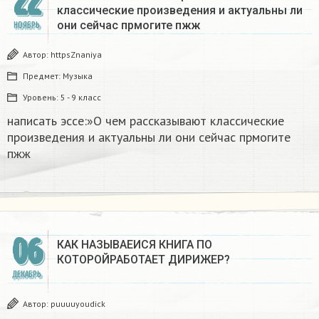
22
классические произведения и актуальны ли
они сейчас прмогите пжж
НОЯБРЬ
Автор:
httpsZnaniya
Предмет:
Музыка
Уровень:
5 - 9 класс
написать эссе:»О чем рассказывают классические
произведения и актуальны ли они сейчас прмогите
пжж
06
КАК НАЗЫВАЕИСЯ КНИГА ПО
КОТОРОЙРАБОТАЕТ ДИРИЖЕР?
ДЕКАБРЬ
Автор:
puuuuyoudick