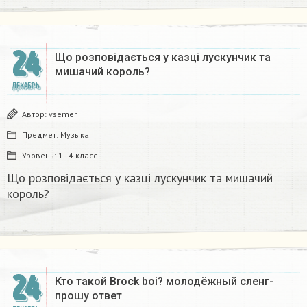
24
Що розповідається у казці лускунчик та
мишачий король?
ДЕКАБРЬ
Автор:
vsemer
Предмет:
Музыка
Уровень:
1 - 4 класс
Що розповідається у казці лускунчик та мишачий
король?
24
Кто такой Brock boi? молодёжный сленг-
прошу ответ​