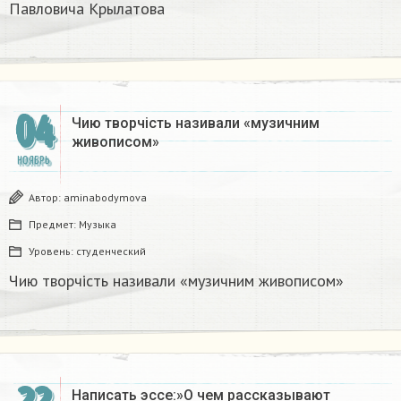
Павловича Крылатова​
04
Чию творчість називали «музичним
живописом»
НОЯБРЬ
Автор:
aminabodymova
Предмет:
Музыка
Уровень:
студенческий
Чию творчість називали «музичним живописом»
Написать эссе:»О чем рассказывают