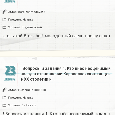
ДЕКАБРЬ
Автор:
nargizahmedova55
Предмет:
Музыка
Уровень:
студенческий
кто такой Brock boi? молодёжный сленг- прошу ответ​
23
! Вопросы и задания 1. Кто внёс неоценимый
вклад в становлении Каракалпакских танцев
в ХХ столетии и…
ДЕКАБРЬ
Автор:
Екатерина8888888
Предмет:
Музыка
Уровень:
5 - 9 класс
! Вопросы и задания 1. Кто внёс неоценимый вклад в