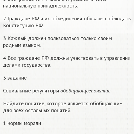
национальную принадлежность.
2 Граждане РФ и их объединения обязаны соблюдать
Конституцию РФ.
3 Каждый должен пользоваться только своим
родным языком.
4 Все граждане РФ должны участвовать в управлении
делами государства.
3 задание
о
б
о
б
щ
а
ю
щ
е
е
п
о
н
я
т
и
е
Социальные регуляторы
о
б
о
б
щ
а
ю
щ
е
е
п
о
н
я
т
и
е
Найдите понятие, которое является обобщающим
для всех остальных понятий.
1 нормы морали