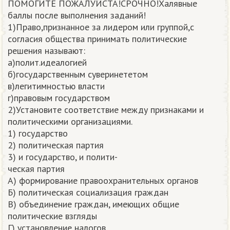
ПОМОГИТЕ ПОЖАЛУЙСТА!СРОЧНО!Халявные
баллы после выполнения заданий!
1)Право,признанное за лидером или группой,с
согласия общества принимать политические
решения называют:
a)полит.идеалогией
б)государственным суверинететом
в)легитимностью власти
г)правовым государством
2)Установите соответствие между признаками и
политическими организациями.
1) государство
2) политическая партия
3) и государство, и полити-
ческая партия
A) формирование правоохранительных органов
Б) политическая социализация граждан
B) объединение граждан, имеющих общие
политические взгляды
Г) установление налогов