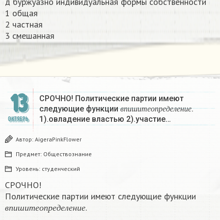
д буржуазно индивидуальная формы собственности
1 общая
2 частная
3 смешанная
13
СРОЧНО! Политические партии имеют
в
п
и
ш
и
т
е
о
п
р
е
д
е
л
е
н
и
е
следующие функции
.
в
п
и
ш
и
т
е
о
п
р
е
д
е
л
е
н
и
е
1).овладение властью 2).участие…
ОКТЯБРЬ
Автор:
AigeraPinkFlower
Предмет:
Обществознание
Уровень:
студенческий
СРОЧНО!
Политические партии имеют следующие функции
в
п
и
ш
и
т
е
о
п
р
е
д
е
л
е
н
и
е
.
в
п
и
ш
и
т
е
о
п
р
е
д
е
л
е
н
и
е