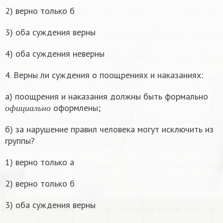
2) верно только б
3) оба суждения верны
4) оба суждения неверны
4. Верны ли суждения о поощрениях и наказаниях:
а) поощрения и наказания должны быть формально
о
ф
и
ц
и
а
л
ь
н
о
оформлены;
о
ф
и
ц
и
а
л
ь
н
о
б) за нарушение правил человека могут исключить из
группы?
1) верно только а
2) верно только б
3) оба суждения верны