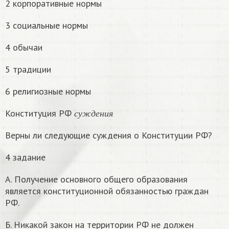
2 корпоративные нормы
3 социальные нормы
4 обычаи
5 традиции
6 религиозные нормы
с
у
ж
д
е
н
и
я
Конституция РФ
с
у
ж
д
е
н
и
я
Верны ли следующие суждения о Конституции РФ?
4 задание
А. Получение основного общего образования
является конституционной обязанностью граждан
РФ.
Б. Никакой закон на территории РФ не должен