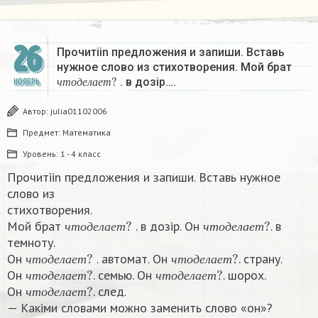
26
Прочитiin предложения и запиши. Вставь
нужное слово из стихотворения. Мой брат
ч
т
о
д
е
л
а
е
т
?
. в дозір….
НОЯБРЬ
ч
т
о
д
е
л
а
е
т
Автор:
julia01102006
Предмет:
Математика
Уровень:
1 - 4 класс
Прочитiin предложения и запиши. Вставь нужное
слово из
стихотворения.
ч
т
о
д
е
л
а
е
т
?
ч
т
о
д
е
л
а
е
т
?
Мой брат
. в дозір. Он
. в
ч
т
о
д
е
л
а
е
т
ч
т
о
д
е
л
а
е
т
темноту.
ч
т
о
д
е
л
а
е
т
?
ч
т
о
д
е
л
а
е
т
?
Он
. автомат. Он
. страну.
ч
т
о
д
е
л
а
е
т
?
ч
т
о
д
е
л
а
е
т
?
ч
т
о
д
е
л
а
е
т
ч
т
о
д
е
л
а
е
т
Он
. семью. Он
. шорох.
ч
т
о
д
е
л
а
е
т
?
ч
т
о
д
е
л
а
е
т
ч
т
о
д
е
л
а
е
т
Он
. след.
ч
т
о
д
е
л
а
е
т
— Какiми словами можно заменить слово «он»?​