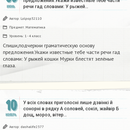
предложения.Укажи известные тебе части
речи гад словами: У рыжей…
ИЮНЬ
Автор:
Lolpop32110
Предмет:
Математика
Уровень:
1 - 4 класс
Спиши,подчеркни граматическую основу
предложения.Укажи известные тебе части речи гад
словами: У рыжей кошки Мурки блестят зелёные
глаза.
10
У всіх словах приголосні лише дзвінкі й
сонорні в рядку А соловей, сокіл, жайвір Б
дощ, мороз, вітер…
НОЯБРЬ
Автор:
dashalife2377