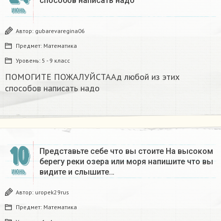
способов написать надо
ИЮНЬ
Автор:
gubarevaregina06
Предмет:
Математика
Уровень:
5 - 9 класс
ПОМОГИТЕ ПОЖАЛУЙСТААд любой из этих
способов написать надо
10
Представьте себе что вы стоите На высоком
берегу реки озера или моря напишите что вы
видите и слышите…
ИЮНЬ
Автор:
uropek29rus
Предмет:
Математика