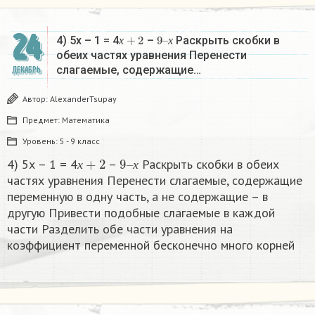
24
х
+
2
9
х
–
4) 5х – 1 = 4
–
Раскрыть скобки в
х
х
обеих частях уравнения Перенести
слагаемые, содержащие…
ДЕКАБРЬ
Автор:
AlexanderTsupay
Предмет:
Математика
Уровень:
5 - 9 класс
х
+
2
9
х
–
4) 5х – 1 = 4
–
Раскрыть скобки в обеих
х
х
частях уравнения Перенести слагаемые, содержащие
переменную в одну часть, а не содержащие – в
другую Привести подобные слагаемые в каждой
части Разделить обе части уравнения на
коэффициент переменной бесконечно много корней​