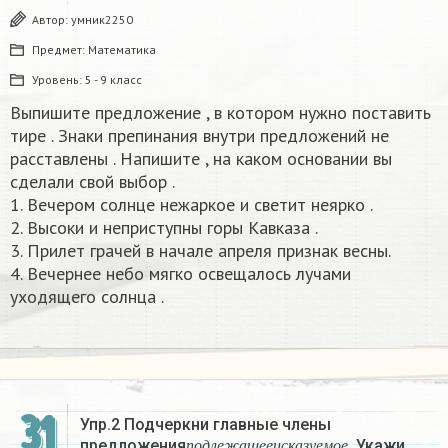
Автор:
умник2250
Предмет:
Математика
Уровень:
5 - 9 класс
Выпишите предложение , в котором нужно поставить
тире . Знаки препинания внутри предложений не
расставлены . Напишите , на каком основании вы
сделали свой выбор .
1. Вечером солнце нежаркое и светит неярко .
2. Высоки и неприступны горы Кавказа .
3. Прилет грачей в начале апреля признак весны.
4. Вечернее небо мягко освещалось лучами
уходящего солнца .
31
Упр.2 Подчеркни главные члены
п
о
д
л
е
ж
а
щ
е
е
и
с
к
а
з
у
е
м
о
е
предложения
. Укажи