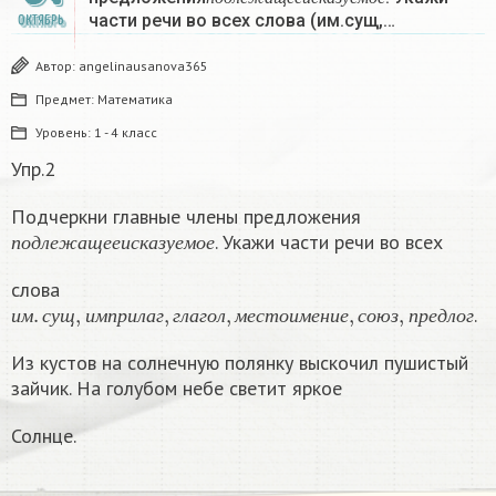
п
о
д
л
е
ж
а
щ
е
е
и
с
к
а
з
у
е
м
о
е
части речи во всех слова (им.сущ,…
ОКТЯБРЬ
Автор:
angelinausanova365
Предмет:
Математика
Уровень:
1 - 4 класс
Упр.2
Подчеркни главные члены предложения
п
о
д
л
е
ж
а
щ
е
е
и
с
к
а
з
у
е
м
о
е
. Укажи части речи во всех
п
о
д
л
е
ж
а
щ
е
е
и
с
к
а
з
у
е
м
о
е
слова
и
м
.
с
у
щ
,
и
м
п
р
и
л
а
г
,
г
л
а
г
о
л
,
м
е
с
т
о
и
м
е
н
и
е
,
с
о
ю
з
,
п
р
е
д
л
о
г
.
и
м
с
у
щ
и
м
п
р
и
л
а
г
г
л
а
г
о
л
м
е
с
т
о
и
м
е
н
и
е
с
о
ю
з
п
р
е
д
л
о
г
Из кустов на солнечную полянку выскочил пушистый
зайчик. На голубом небе светит яркое
Солнце.