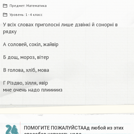
Предмет:
Математика
Уровень:
1 - 4 класс
У всіх словах приголосні лише дзвінкі й сонорні в
рядку
А соловей, сокіл, жайвір
Б дощ, мороз, вітер
В голова, хліб, мова
Г Різдво, зілля, явір
мне очень надо плиииииз
24
ПОМОГИТЕ ПОЖАЛУЙСТААд любой из этих