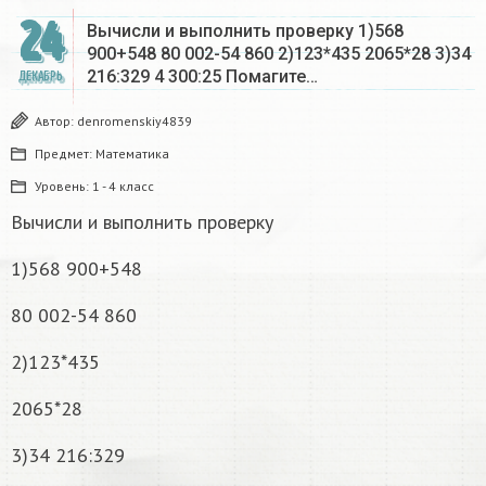
24
Вычисли и выполнить проверку 1)568
900+548 80 002-54 860 2)123*435 2065*28 3)34
216:329 4 300:25 Помагите…
ДЕКАБРЬ
Автор:
denromenskiy4839
Предмет:
Математика
Уровень:
1 - 4 класс
Вычисли и выполнить проверку
1)568 900+548
80 002-54 860
2)123*435
2065*28
3)34 216:329