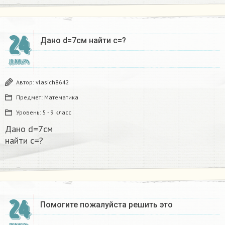
24
Дано d=7см найти с=?​
ДЕКАБРЬ
Автор:
vlasich8642
Предмет:
Математика
Уровень:
5 - 9 класс
Дано d=7см
найти с=?​
24
Помогите пожалуйста решить это