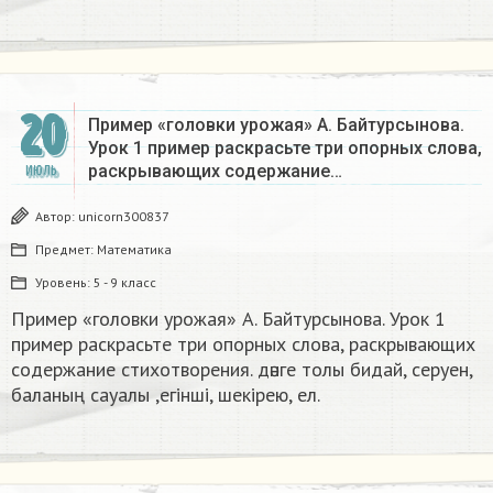
20
Пример «головки урожая» А. Байтурсынова.
Урок 1 пример раскрасьте три опорных слова,
раскрывающих содержание…
ИЮЛЬ
Автор:
unicorn300837
Предмет:
Математика
Уровень:
5 - 9 класс
Пример «головки урожая» А. Байтурсынова. Урок 1
пример раскрасьте три опорных слова, раскрывающих
содержание стихотворения. дәнге толы бидай, серуен,
баланың сауалы ,егінші, шекірею, ел.