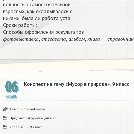
полностью самостоятельной
взрослых, как складывалось с
никами, была ли работа уста
Сроки работы:
Способы оформления результатов
ф
о
т
о
в
ы
с
т
а
в
к
а
,
с
т
е
г
а
з
е
т
а
,
а
л
ь
б
о
м
,
к
н
и
г
а
−
с
п
р
а
в
о
ч
ф
о
т
о
в
ы
с
т
а
в
к
а
с
т
е
г
а
з
е
т
а
а
л
ь
б
о
м
к
н
и
г
а
с
п
р
а
в
о
ч
н
и
к
:​
06
Конспект на тему «Мусор в природе». 9 класс.​
НОЯБРЬ
Автор:
dmamatkaeva
Предмет:
Окружающий мир
Уровень:
5 - 9 класс