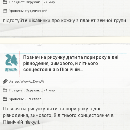
Предмет:
Окружающий мир
Уровень:
студенческий
підготуйте цікавинки про кожну з планет земної групи
24
Познач на рисунку дати та пори року в дні
рівнодення, зимового, й літнього
сонцестояння в Північній…
ДЕКАБРЬ
Автор:
WwwALEXwwW
Предмет:
Окружающий мир
Уровень:
5 - 9 класс
Познач на рисунку дати та пори року в дні
рівнодення, зимового, й літнього сонцестояння в
Північній півкулі.