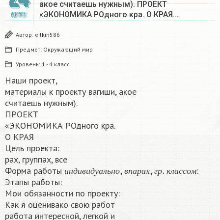
акое считаешь нужным). ПРОЕКТ
«ЭКОНОМИКА РОдного кра. О КРАЯ…
АВГУСТ
Автор:
eilkin586
Предмет:
Окружающий мир
Уровень:
1 - 4 класс
Наши проект,
материалы к проекту вагиши, акое
считаешь нужным).
ПРОЕКТ
«ЭКОНОМИКА РОдного кра.
О КРАЯ
Цель проекта:
рах, группах, все
и
н
д
и
в
и
д
у
а
л
ь
н
о
,
в
п
а
р
а
х
,
г
р
.
к
л
а
с
с
о
Форма работы
:
и
н
д
и
в
и
д
у
а
л
ь
н
о
в
п
а
р
а
х
г
р
к
л
а
с
с
о
м
Этапы работы:
Мои обязанности по проекту:
Как я оценивако свою работ
работа интересной, легкой и