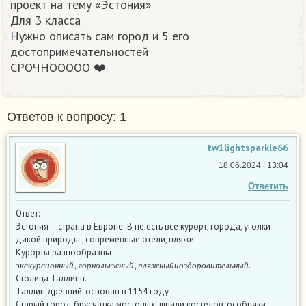
проект на тему «Эстония»
Для 3 класса
Нужно описать сам город и 5 его
достопримечательностей
СРОЧНООООО ❤️ ​
Ответов к вопросу: 1
tw1lightsparkle66
18.06.2024 | 13:04
Ответить
Ответ:
Эстония – страна в Европе .В не есть всё курорт, города, уголки
дикой природы , современные отели, пляжи .
Курорты разнообразны
э
к
с
к
у
р
с
и
о
н
н
ы
й
,
г
о
р
н
о
л
ы
ж
н
ы
й
,
п
л
я
ж
н
ы
й
и
о
з
д
о
р
о
в
и
т
е
л
ь
н
ы
й
.
э
к
с
к
у
р
с
и
о
н
н
ы
й
г
о
р
н
о
л
ы
ж
н
ы
й
п
л
я
ж
н
ы
й
и
о
з
д
о
р
о
в
и
т
е
л
ь
н
ы
й
Столица Таллинн.
Таллин древний. основан в 1154 году
Старый город брусчатка мостовых, шпили костелов, особняки,