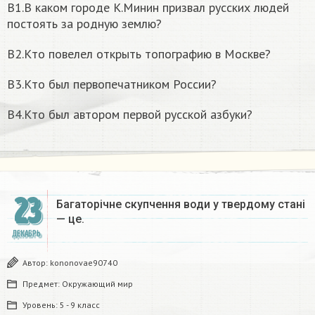
В1.В каком городе К.Минин призвал русских людей
постоять за родную землю?
B2.Кто повелел открыть топографию в Москве?
B3.Кто был первопечатником России?
B4.Кто был автором первой русской азбуки?
23
Багаторічне скупчення води у твердому стані
— це.​
ДЕКАБРЬ
Автор:
kononovae90740
Предмет:
Окружающий мир
Уровень:
5 - 9 класс