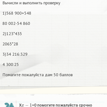
Вычисли и выполнить проверку
1)568 900+548
80 002-54 860
2)123*435
2065*28
3)34 216:329
4 300:25
Помагите пожалуйста дам 50 баллов
x
−
1
X
=0 помогите пожалуйста срочно