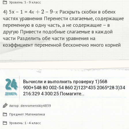
Уровень:
5 - 9 класс
х
+
2
9
х
–
4) 5х – 1 = 4
–
Раскрыть скобки в обеих
х
х
частях уравнения Перенести слагаемые, содержащие
переменную в одну часть, а не содержащие – в
другую Привести подобные слагаемые в каждой
части Разделить обе части уравнения на
коэффициент переменной бесконечно много корней​
24
Вычисли и выполнить проверку 1)568
900+548 80 002-54 860 2)123*435 2065*28 3)34
216:329 4 300:25 Помагите…
ДЕКАБРЬ
Автор:
denromenskiy4839
Предмет:
Математика
Уровень:
1 - 4 класс