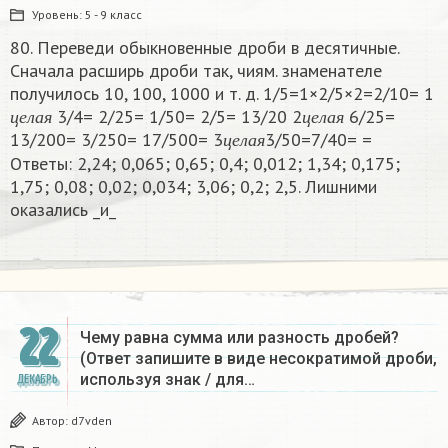
Уровень:
5 - 9 класс
80. Переведи обыкновенные дроби в десятичные.
Сначала расширь дроби так, чиям. знаменателе
получилось 10, 100, 1000 и т. д. 1/5=1×2/5×2=2/10= 1
ц
е
л
а
я
ц
е
л
а
я
3/4= 2/25= 1/50= 2/5= 13/20 2
6/25=
ц
е
л
а
я
ц
е
л
а
я
ц
е
л
а
я
13/200= 3/250= 17/500= 3
3/50=7/40= =
ц
е
л
а
я
Ответы: 2,24; 0,065; 0,65; 0,4; 0,012; 1,34; 0,175;
1,75; 0,08; 0,02; 0,034; 3,06; 0,2; 2,5. Лишними
оказались _и_​
22
Чему равна сумма или разность дробей?
(Ответ запишите в виде несократимой дроби,
используя знак / для…
ДЕКАБРЬ
Автор:
d7vden