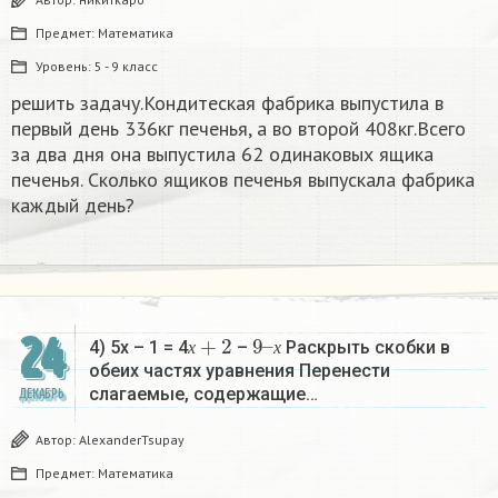
Предмет:
Математика
Уровень:
5 - 9 класс
решить задачу.Кондитеская фабрика выпустила в
первый день 336кг печенья, а во второй 408кг.Всего
за два дня она выпустила 62 одинаковых ящика
печенья. Сколько ящиков печенья выпускала фабрика
каждый день?
х
+
2
9
х
–
24
4) 5х – 1 = 4
–
Раскрыть скобки в
х
х
обеих частях уравнения Перенести
слагаемые, содержащие…
ДЕКАБРЬ
Автор:
AlexanderTsupay
Предмет:
Математика