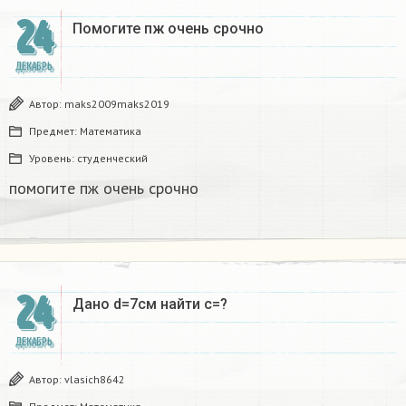
24
Помогите пж очень срочно​
ДЕКАБРЬ
Автор:
maks2009maks2019
Предмет:
Математика
Уровень:
студенческий
помогите пж очень срочно​
24
Дано d=7см найти с=?​
ДЕКАБРЬ
Автор:
vlasich8642