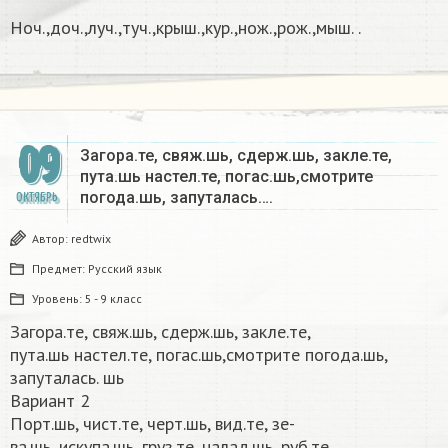
Ноч.,доч.,луч.,туч.,крыш.,кур.,нож.,рож.,мыш. .
09
Загора.те, свяж.шь, сдерж.шь, закле.те,
пута.шь настел.те, погас.шь,смотрите
погода.шь, запуталась….
ОКТЯБРЬ
Автор:
redtwix
Предмет:
Русский язык
Уровень:
5 - 9 класс
Загора.те, свяж.шь, сдерж.шь, закле.те,
пута.шь настел.те, погас.шь,смотрите погода.шь,
запуталась. шь
Вариант 2
Порт.шь, чист.те, черт.шь, вид.те, зе-
ва.шь, искупа.шь, груз.те, налад.шь, руб.те,