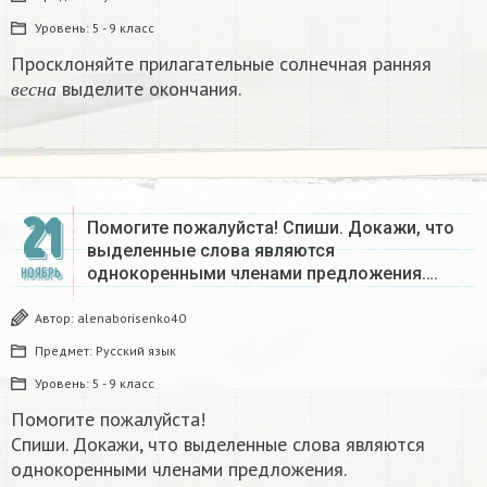
Уровень:
5 - 9 класс
Просклоняйте прилагательные солнечная ранняя
в
е
с
н
а
выделите окончания.
в
е
с
н
а
21
Помогите пожалуйста! Спиши. Докажи, что
выделенные слова являются
однокоренными членами предложения….
НОЯБРЬ
Автор:
alenaborisenko40
Предмет:
Русский язык
Уровень:
5 - 9 класс
Помогите пожалуйста!
Спиши. Докажи, что выделенные слова являются
однокоренными членами предложения.