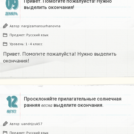
09
Привет. Помогите пожалуйста! Нужно
выделить окончания!
ДЕКАБРЬ
Автор:
nargizamansurhanovna
Предмет:
Русский язык
Уровень:
1 - 4 класс
Привет. Помогите пожалуйста! Нужно выделить
окончания!
12
Просклоняйте прилагательные солнечная
в
е
с
н
а
ранняя
выделите окончания.
в
е
с
н
а
АВГУСТ
Автор:
uandrijcuk57
Предмет:
Русский язык