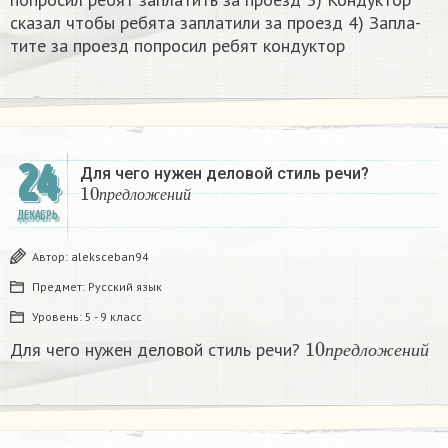
ска­зал чтобы ре­бя­та за­пла­ти­ли за про­езд 4) За­пла­
ти­те за про­езд по­про­сил ребят кон­дук­тор​
24
Для чего нужен деловой стиль речи?
10
п
р
е
д
л
о
ж
е
н
и
й
п
р
е
д
л
о
ж
е
н
и
й
ДЕКАБРЬ
Автор:
aleksceban94
Предмет:
Русский язык
Уровень:
5 - 9 класс
10
п
р
е
д
л
о
ж
е
н
и
Для чего нужен деловой стиль речи?
п
р
е
д
л
о
ж
е
н
и
й