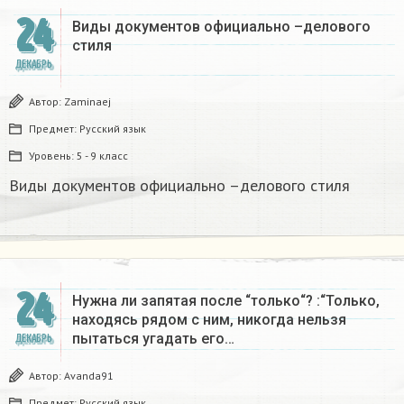
24
Виды документов официально –делового
стиля
ДЕКАБРЬ
Автор:
Zaminaej
Предмет:
Русский язык
Уровень:
5 - 9 класс
Виды документов официально –делового стиля
24
Нужна ли запятая после “только“? :“Только,
находясь рядом с ним, никогда нельзя
пытаться угадать его…
ДЕКАБРЬ
Автор:
Avanda91
Предмет:
Русский язык