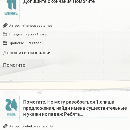
11
Допишите окончания Помогите
СЕНТЯБРЬ
Автор:
minehouseasternos
Предмет:
Русский язык
Уровень:
5 - 9 класс
Допишите окончания
Помогите
24
Помогите. Не могу разобраться 1.спиши
предложения, найди имена существительные
и укажи их падеж Ребята…
ИЮЛЬ
Автор:
turebekovaaruzan47