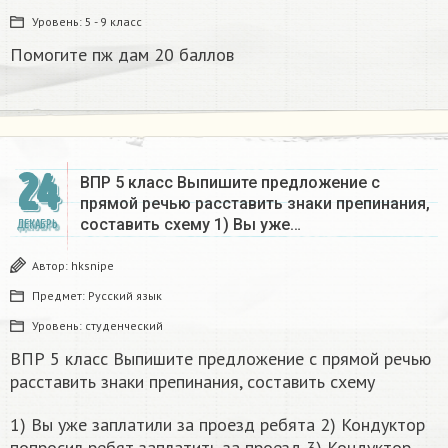
Уровень:
5 - 9 класс
Помогите пж дам 20 баллов ​
24
ВПР 5 класс Выпишите предложение с
прямой речью расставить знаки препинания,
составить схему 1) Вы уже…
ДЕКАБРЬ
Автор:
hksnipe
Предмет:
Русский язык
Уровень:
студенческий
ВПР 5 класс Выпишите предложение с прямой речью
расставить знаки препинания, составить схему
1) Вы уже за­пла­ти­ли за про­езд ре­бя­та 2) Кон­дук­тор
по­про­сил ребят за­пла­тить за про­езд 3) Кон­дук­тор