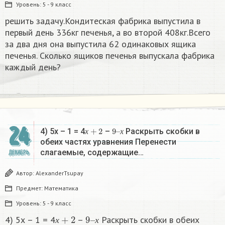
Уровень:
5 - 9 класс
решить задачу.Кондитеская фабрика выпустила в
первый день 336кг печенья, а во второй 408кг.Всего
за два дня она выпустила 62 одинаковых ящика
печенья. Сколько ящиков печенья выпускала фабрика
каждый день?
24
х
+
2
9
х
–
4) 5х – 1 = 4
–
Раскрыть скобки в
х
х
обеих частях уравнения Перенести
слагаемые, содержащие…
ДЕКАБРЬ
Автор:
AlexanderTsupay
Предмет:
Математика
Уровень:
5 - 9 класс
х
+
2
9
х
–
4) 5х – 1 = 4
–
Раскрыть скобки в обеих
х
х