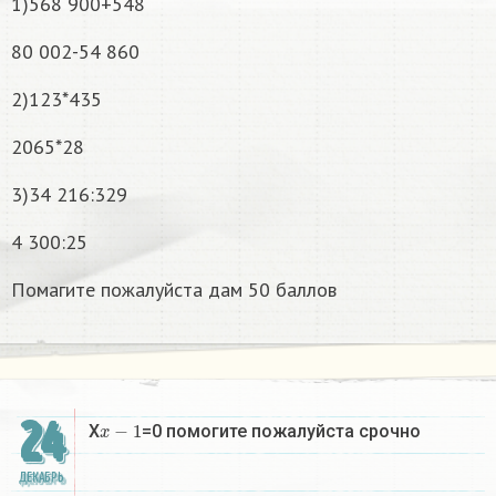
1)568 900+548
80 002-54 860
2)123*435
2065*28
3)34 216:329
4 300:25
Помагите пожалуйста дам 50 баллов
24
x
−
1
X
=0 помогите пожалуйста срочно
ДЕКАБРЬ