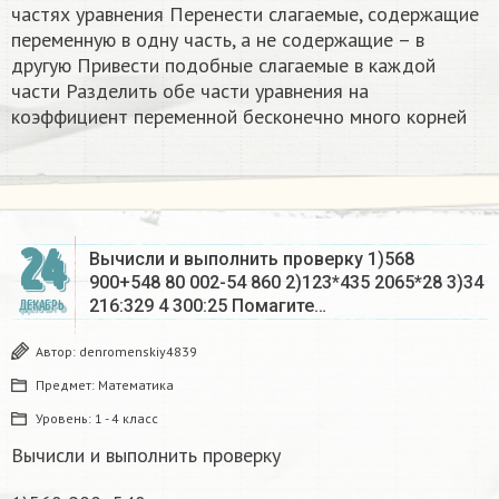
частях уравнения Перенести слагаемые, содержащие
переменную в одну часть, а не содержащие – в
другую Привести подобные слагаемые в каждой
части Разделить обе части уравнения на
коэффициент переменной бесконечно много корней​
24
Вычисли и выполнить проверку 1)568
900+548 80 002-54 860 2)123*435 2065*28 3)34
216:329 4 300:25 Помагите…
ДЕКАБРЬ
Автор:
denromenskiy4839
Предмет:
Математика
Уровень:
1 - 4 класс
Вычисли и выполнить проверку