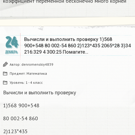
коэффициент переменной бесконечно много корней​
24
Вычисли и выполнить проверку 1)568
900+548 80 002-54 860 2)123*435 2065*28 3)34
216:329 4 300:25 Помагите…
ДЕКАБРЬ
Автор:
denromenskiy4839
Предмет:
Математика
Уровень:
1 - 4 класс
Вычисли и выполнить проверку
1)568 900+548
80 002-54 860
2)123*435