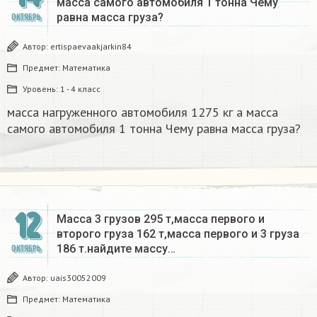
масса самого автомобиля 1 тонна Чему
равна масса груза?
ОКТЯБРЬ
Автор:
ertispaevaakjarkin84
Предмет:
Математика
Уровень:
1 - 4 класс
масса нагруженного автомобиля 1275 кг а масса
самого автомобиля 1 тонна Чему равна масса груза?
12
Масса 3 грузов 295 т,масса первого и
второго груза 162 т,масса первого и 3 груза
186 т.найдите массу…
ОКТЯБРЬ
Автор:
uais30052009
Предмет:
Математика