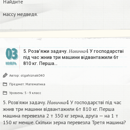
Найдите
массу медведя.
Н
а
в
и
ч
к
а
4
03
5. Розв’яжи задачу.
У господарстві
Н
а
в
и
ч
к
а
під час жнив три машини відвантажили 6т
810 кг. Перша…
НОЯБРЬ
Автор:
olgahiznak040
Предмет:
Математика
Уровень:
5 - 9 класс
Н
а
в
и
ч
к
а
4
5. Розв’яжи задачу.
У господарстві під час
Н
а
в
и
ч
к
а
жнив три машини відвантажили 6т 810 кг. Перша
машина перевезла 2 т 350 кг зерна, друга — на 1 т
150 кг менше. Скільки зерна перевезла Третя машина?​