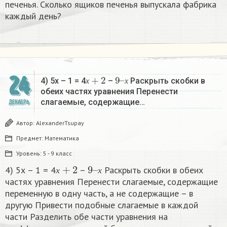
печенья. Сколько ящиков печенья выпускала фабрика
каждый день?
х
+
2
9
х
–
24
4) 5х – 1 = 4
–
Раскрыть скобки в
х
х
обеих частях уравнения Перенести
слагаемые, содержащие…
ДЕКАБРЬ
Автор:
AlexanderTsupay
Предмет:
Математика
Уровень:
5 - 9 класс
х
+
2
9
х
–
4) 5х – 1 = 4
–
Раскрыть скобки в обеих
х
х
частях уравнения Перенести слагаемые, содержащие
переменную в одну часть, а не содержащие – в
другую Привести подобные слагаемые в каждой
части Разделить обе части уравнения на