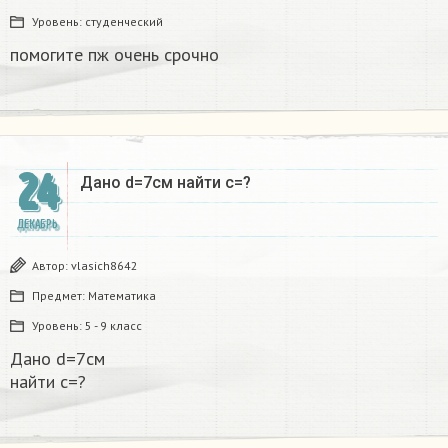
Уровень:
студенческий
помогите пж очень срочно​
24
Дано d=7см найти с=?​
ДЕКАБРЬ
Автор:
vlasich8642
Предмет:
Математика
Уровень:
5 - 9 класс
Дано d=7см
найти с=?​