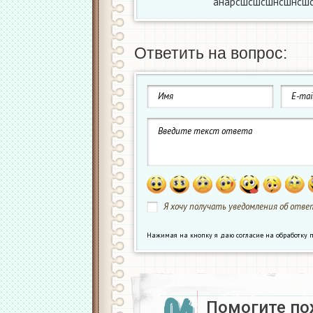
анарсшсшсшнсшнсш
Ответить на вопрос:
Я хочу получать уведомления об ответ
Нажимая на кнопку я даю согласие на обработк
04
Помогите по