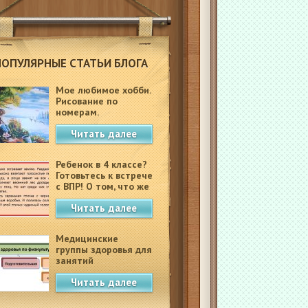
ПОПУЛЯРНЫЕ СТАТЬИ БЛОГА
Мое любимое хобби.
Рисование по
номерам.
Читать далее
Ребенок в 4 классе?
Готовьтесь к встрече
с ВПР! О том, что же
это такое.
Читать далее
Медицинские
группы здоровья для
занятий
физкультурой в
Читать далее
школе