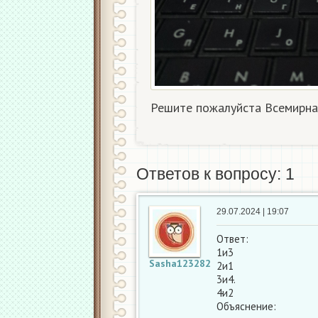
Решите пожалуйста Всемирна
Ответов к вопросу: 1
29.07.2024 | 19:07
Ответ:
1и3
Sasha123282
2и1
3и4.
4и2
Объяснение: