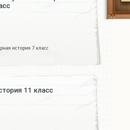
сс​
ная история 7 класс​
стория 11 класс