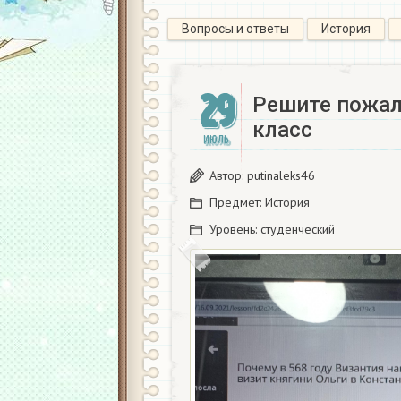
Вопросы и ответы
История
29
Решите пожал
класс
ИЮЛЬ
Автор:
putinaleks46
Предмет:
История
Уровень:
студенческий