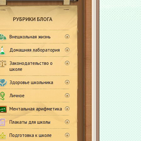
РУБРИКИ БЛОГА
Внешкольная жизнь
Домашняя лаборатория
Законодательство о
школе
Здоровье школьника
Личное
Ментальная арифметика
Плакаты для школы
Подготовка к школе