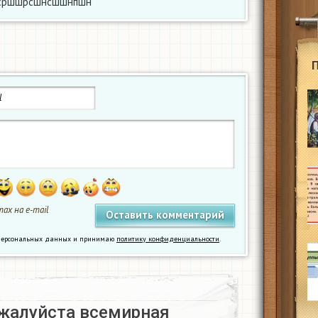
сршшрсшнсшшнпшн
ах на e-mail
у персональных данных и принимаю
политику конфиденциальности
.
жалуйста всемирная