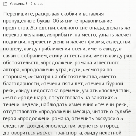
Уровень:
5 - 9 класс
Перепишите, раскрывая скобки и вставляя
пропущенные буквы. Объясните правописание
В
н
а
предлогов.
следстви. сильного снегопада, делать
п
о
н
а
В
н
а
перекор желанию,
прибыти. на место, узнать
счет
н
а
в
п
о
н
а
подписки, перевести деньги
счет фирмы,
следстви.
в
в
в
н
а
в
по делу,
виду приближения осени, иметь
виду,
в
в
в
в
в
связи с собранием,
силу аттестации, иметь
виду ряд
в
в
в
обстоятельств,
продолжени. романа известного
в
н
е
в
автора,
продолжени. утра, идти,
смотря по
н
е
в
в
н
е
сторонам,
смотря на обстоятельства,
место
в
в
н
е
в
благодарности,
течени. пяти лет,
течени. бурной
в
в
в
в
реки,
виду недостатка времени, узнать
последстви.,
н
е
в
в
в
в
что
роде шара, отсутствовать на занятиях
в
н
е
в
в
течени. недели, наблюдать изменения
течени. реки,
в
в
отсутствовать
продолжени. месяца, читать о судьбе
в
в
в
героя
продолжени. романа, отменить экскурсию
в
в
в
следстви. дождя,
последстви. вернется в город,
н
а
в
в
договориться
счет транспорта,
виду нелетной
н
а
в