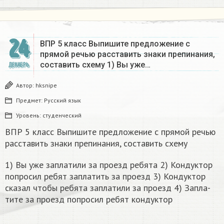
24
ВПР 5 класс Выпишите предложение с
прямой речью расставить знаки препинания,
составить схему 1) Вы уже…
ДЕКАБРЬ
Автор:
hksnipe
Предмет:
Русский язык
Уровень:
студенческий
ВПР 5 класс Выпишите предложение с прямой речью
расставить знаки препинания, составить схему
1) Вы уже за­пла­ти­ли за про­езд ре­бя­та 2) Кон­дук­тор
по­про­сил ребят за­пла­тить за про­езд 3) Кон­дук­тор
ска­зал чтобы ре­бя­та за­пла­ти­ли за про­езд 4) За­пла­
ти­те за про­езд по­про­сил ребят кон­дук­тор​