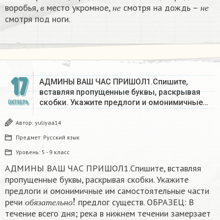
в
н
е
н
е
воробья,
место укромное,
смотря на дождь –
в
н
е
н
е
смотря под ноги.
17
АДМИНЫ ВАШ ЧАС ПРИШОЛ1.Спишите,
вставляя пропущенные буквы, раскрывая
скобки. Укажите предлоги и омонимичные…
ОКТЯБРЬ
Автор:
yuliyaa14
Предмет:
Русский язык
Уровень:
5 - 9 класс
АДМИНЫ ВАШ ЧАС ПРИШОЛ1.Спишите, вставляя
пропущенные буквы, раскрывая скобки. Укажите
предлоги и омонимичные им самостоятельные части
о
б
я
з
а
т
е
л
ь
н
о
!
речи
предлог существ. ОБРАЗЕЦ: В
о
б
я
з
а
т
е
л
ь
н
о
течение всего дня; река в нижнем течении замерзает
в
в