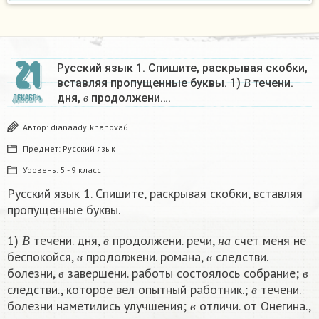
21
Русский язык 1. Спишите, раскрывая скобки,
В
вставляя пропущенные буквы. 1)
течени.
в
В
дня,
продолжени….
ДЕКАБРЬ
в
Автор:
dianaadylkhanova6
Предмет:
Русский язык
Уровень:
5 - 9 класс
Русский язык 1. Спишите, раскрывая скобки, вставляя
пропущенные буквы.
В
в
н
а
1)
течени. дня,
продолжени. речи,
счет меня не
в
в
В
в
н
а
беспокойся,
продолжени. романа,
следстви.
в
в
в
в
болезни,
завершени. работы состоялось собрание;
в
в
в
следстви., которое вел опытный работник.;
течени.
в
в
болезни наметились улучшения;
отличи. от Онегина.,
в
в
в