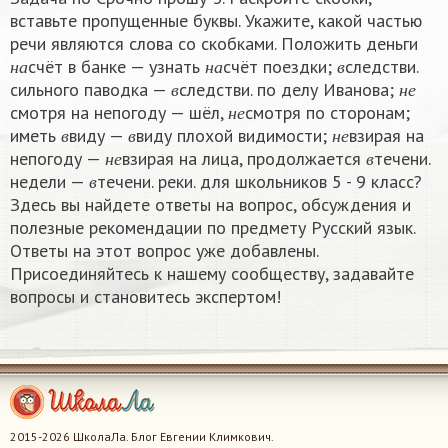
вставьте пропущенные буквы. Укажите, какой частью
речи являются слова со скобками. Положить деньги
н
а
н
а
в
счёт в банке — узнать
счёт поездки;
следстви.
в
н
е
н
а
н
а
в
сильного паводка —
следстви. по делу Иванова;
н
е
в
н
е
смотря на непогоду — шёл,
смотря по сторонам;
в
в
н
е
н
е
иметь
виду —
виду плохой видимости;
взирая на
н
е
в
в
в
н
е
непогоду —
взирая на лица, продолжается
течени.
в
н
е
в
недели —
течени. реки. для школьников 5 - 9 класс?
в
Здесь вы найдете ответы на вопрос, обсуждения и
полезные рекомендации по предмету Русский язык.
Ответы на этот вопрос уже добавлены.
Присоединяйтесь к нашему сообществу, задавайте
вопросы и становитесь экспертом!
2015-2026 ШколаЛа. Блог Евгении Климкович.