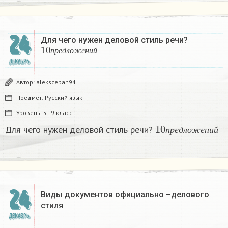
24
Для чего нужен деловой стиль речи?
10
п
р
е
д
л
о
ж
е
н
и
й
п
р
е
д
л
о
ж
е
н
и
й
ДЕКАБРЬ
Автор:
aleksceban94
Предмет:
Русский язык
Уровень:
5 - 9 класс
10
п
р
е
д
л
о
ж
е
н
и
Для чего нужен деловой стиль речи?
п
р
е
д
л
о
ж
е
н
и
й
24
Виды документов официально –делового
стиля
ДЕКАБРЬ