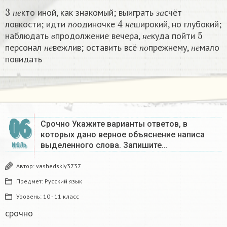
3
н
е
з
а
кто иной, как знакомый; выиграть
счёт
п
о
4
н
е
н
е
з
а
ловкости; идти
одиночке
широкий, но глубокий;
в
н
е
5
п
о
н
е
наблюдать
продолжение вечера,
куда пойти
н
е
п
о
н
е
в
н
е
персонал
вежлив; оставить всё
прежнему,
мало
н
е
п
о
н
е
повидать
06
Срочно Укажите варианты ответов, в
которых дано верное объяснение написа
выделенного слова. Запишите…
ИЮЛЬ
Автор:
vashedskiy3737
Предмет:
Русский язык
Уровень:
10 - 11 класс
срочно