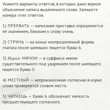
Укажите варианты ответов, в которых дано верное
объяснение написа выделенного слова. Запишите
номера этих ответов.
1) ПРЕРВАТЬ — написание приставки определяется
её значением, близким к слову очень.
2) СТРИЧЬ — на конце неопределённой формы
глагола после шипящих пишется буква Ь.
И
г
р
а
л
с
3)
МЯЧОМ — в суффиксе имени
И
г
р
а
л
с
существительного под ударением после шипящего
пишется буква О.
4) МЕСТНЫЙ — непроизносимая согласная в корне
слова проверяется словом место.
5) ЧИТАЕШь — буква Ь обозначает мягкость
предшествующего согласного.