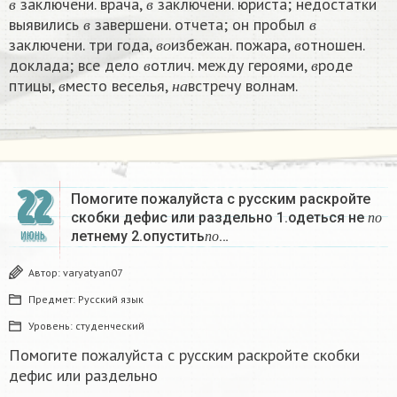
заключени. врача,
заключени. юриста; недостатки
в
в
в
в
выявились
завершени. отчета; он пробыл
в
о
в
в
в
заключени. три года,
избежан. пожара,
отношен.
в
в
в
о
в
доклада; все дело
отлич. между героями,
роде
в
н
а
в
в
птицы,
место веселья,
встречу волнам.
в
н
а
22
Помогите пожалуйста с русским раскройте
п
о
скобки дефис или раздельно 1.одеться не
п
о
п
о
летнему 2.опустить
…
ИЮНЬ
п
о
Автор:
varyatyan07
Предмет:
Русский язык
Уровень:
студенческий
Помогите пожалуйста с русским раскройте скобки
дефис или раздельно