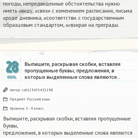
погоды, непредвиденные обстоятельства нужно
в
в
иметь
виду,
связи с изменением расписания, письма
в
в
в
в
роде дневника,
соответстви. с государственным
н
е
в
в
образцовым стандартом,
взирая на преграды.
н
е
28
Выпишите, раскрывая скобки, вставляя
пропущенные буквы, предложения, в
которых выделенные слова являются…
ИЮЛЬ
Автор:
cat123455432198
Предмет:
Русский язык
Уровень:
5 - 9 класс
Выпишите, раскрывая скобки, вставляя пропущенные
буквы,
предложения, в которых выделенные слова являются