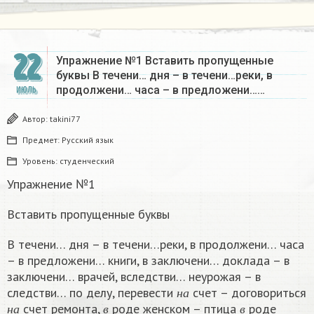
22
Упражнение №1 Вставить пропущенные
буквы В течени… дня – в течени…реки, в
продолжени… часа – в предложени……
ИЮЛЬ
Автор:
takini77
Предмет:
Русский язык
Уровень:
студенческий
Упражнение №1
Вставить пропущенные буквы
В течени… дня – в течени…реки, в продолжени… часа
– в предложени… книги, в заключени… доклада – в
заключени… врачей, вследстви… неурожая – в
н
а
следстви… по делу, перевести
счет – договориться
н
а
в
в
н
а
счет ремонта,
роде женском – птица
роде
н
а
в
в