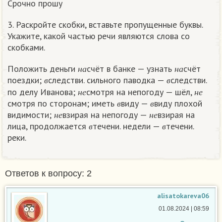
Срочно прошу
3. Раскройте скобки, вставьте пропущенные буквы.
Укажите, какой частью речи являются слова со
скобками.
н
а
н
а
Положить деньги
счёт в банке — узнать
счёт
в
в
н
а
н
а
поездки;
следстви. сильного паводка —
следстви.
н
е
н
е
в
в
по делу Иванова;
смотря на непогоду — шёл,
в
в
н
е
н
е
смотря по сторонам; иметь
виду —
виду плохой
н
е
н
е
в
в
видимости;
взирая на непогоду —
взирая на
в
в
н
е
н
е
лица, продолжается
течени. недели —
течени.
в
в
реки.
Ответов к вопросу: 2
alisatokareva06
01.08.2024 | 08:59