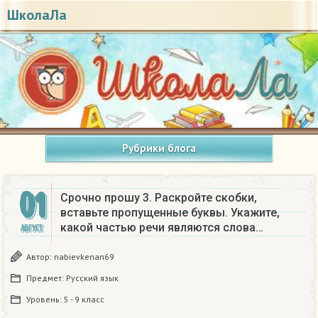
ШколаЛа
Рубрики блога
01
Срочно прошу 3. Раскройте скобки,
вставьте пропущенные буквы. Укажите,
какой частью речи являются слова…
АВГУСТ
Автор:
nabievkenan69
Предмет:
Русский язык
Уровень:
5 - 9 класс