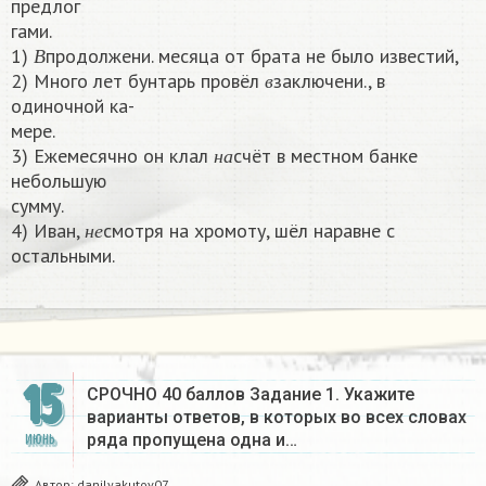
предлог
гами.
В
1)
продолжени. месяца от брата не было известий,
в
В
2) Много лет бунтарь провёл
заключени., в
в
одиночной ка-
мере.
н
а
3) Ежемесячно он клал
счёт в местном банке
н
а
небольшую
сумму.
н
е
4) Иван,
смотря на хромоту, шёл наравне с
н
е
остальными.​
15
СРОЧНО 40 баллов Задание 1. Укажите
варианты ответов, в которых во всех словах
ряда пропущена одна и…
ИЮНЬ
Автор:
danilyakutov07