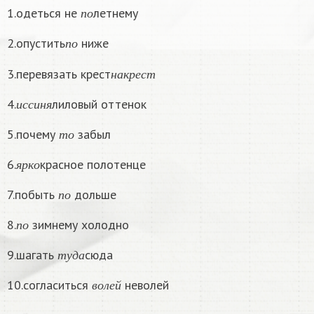
п
о
1.одеться не
летнему
п
о
п
о
2.опустить
ниже
п
о
н
а
к
р
е
с
т
3.перевязать крест
н
а
к
р
е
с
т
и
с
с
и
н
я
4.
лиловый оттенок
и
с
с
и
н
я
т
о
5.почему
забыл
т
о
я
р
к
о
6.
красное полотенце
я
р
к
о
п
о
7.побыть
дольше
п
о
п
о
8.
зимнему холодно
п
о
т
у
д
а
9.шагать
сюда
т
у
д
а
в
о
л
е
й
10.согласиться
неволей
в
о
л
е
й