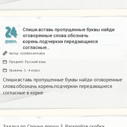
24
Спиши.вставь пропущенные буквы найди
оговоренные слова.обозначь
корень.подчеркни передающиеся
ДЕКАБРЬ
согласные…
Автор:
rostikkozemaka
Предмет:
Русский язык
Уровень:
1 - 4 класс
Спиши.вставь пропущенные буквы найди оговоренные
слова.обозначь корень.подчеркни передающиеся
согласные в корне
Задача по Срочно прошу 3. Раскройте скобки,