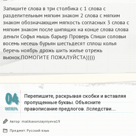
Запишите слова в три столбика с 1 слова с
разделительным мягким знаком 2 слова с мягким
знаком обозначающим мягкость согласных 3 слова с
мягким знаком после шипящих на конце слова слова
деньги Софья мышь барьер Проверь Спиши соловьи
восемь несешь бурьян шестьдесят сплош колья
беречь ноябрь дрожь шить жилье отрежь
вьюнок.ПОМОГИТЕ ПОЖАЛУЙСТА)))))
04
Перепишите, раскрывая скобки и вставляя
пропущенные буквы. Объясните
В
правописание предлогов.
следстви….
ОКТЯБРЬ
В
Автор:
malikaxonzayniyeva19
Предмет:
Русский язык