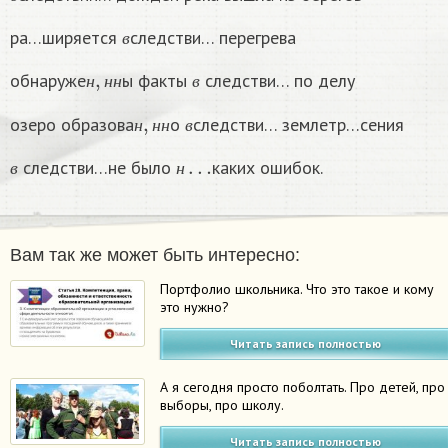
в
в
ра…ширяется
следстви… перегрева
в
н
,
н
н
в
обнаруже
ы факты
следстви… по делу
н
н
н
в
н
,
н
н
в
озеро образова
о
следстви… землетр…сения
н
н
н
в
в
н
…
следстви…не было
каких ошибок.
в
н
Вам так же может быть интересно:
Портфолио школьника. Что это такое и кому
это нужно?
Читать запись полностью
А я сегодня просто поболтать. Про детей, про
выборы, про школу.
Читать запись полностью