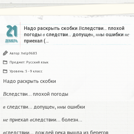
В
21
Надо раскрыть скобки
следстви… плохой
в
н
,
н
н
н
е
В
погоды
следстви… допуще
ы ошибки
в
н
н
н
н
е
приехал (…
ДЕКАБРЬ
Автор:
help9683
Предмет:
Русский язык
Уровень:
5 - 9 класс
Надо раскрыть скобки
В
следстви… плохой погоды
В
в
н
,
н
н
следстви… допуще
ы ошибки
в
н
н
н
н
е
в
приехал
следствии… болезн…
н
е
в
в
следствии… дождей река вышла из берегов