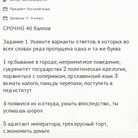
Предмет:
Русский язык
Уровень:
5 - 9 класс
СРОЧНО 40 баллов
Задание 1. Укажите варианты ответов, в которых во
всех словах ряда пропущена одна и та же буква.
1
пр.бывание в городе, неприемл.мое поведение,
2
сув.ренитет государства
политическая иде.логия,
3
пор.вняться с соперником, пр.славянский язык
вз.мать налоги, панц.рь черепахи, поступить в
пед.нститут
4
появился из н.откуда, узнать впоследстви., ты
услыш.шь шорох
5
ад.ютант императора, трёх.ярусный торт,
с.экономить деньги