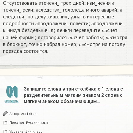
Отсутствовать
течени_ трех дней; изм_нения
в
в
в
в
течени_ реки;
следстви_ гололеда много аварий;
в
в
следстви_ по делу хищения; узнать интересные
в
в
подробности
продолжени_ повести;
продолжени_
н
а
в
в
к_никул бездельнич_л; деньги переведите
счет
н
а
н
е
н
а
нашей фирмы; договорился
счет работы;
смотря
н
е
н
а
н
е
в блокнот, точно набрал номер;
смотря на погоду
н
е
поездка состоится.
01
Запишите слова в три столбика с 1 слова с
разделительным мягким знаком 2 слова с
мягким знаком обозначающим…
СЕНТЯБРЬ
Автор:
zxc1kitan
Предмет:
Русский язык
Уровень:
1 - 4 класс