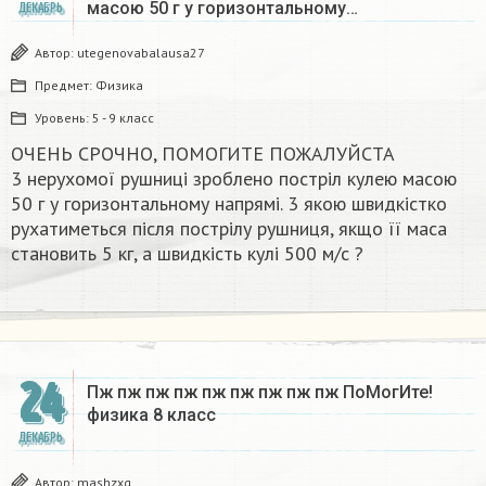
масою 50 г у горизонтальному…
ДЕКАБРЬ
Автор:
utegenovabalausa27
Предмет:
Физика
Уровень:
5 - 9 класс
ОЧЕНЬ СРОЧНО, ПОМОГИТЕ ПОЖАЛУЙСТА
3 нерухомої рушниці зроблено постріл кулею масою
50 г у горизонтальному напрямі. 3 якою швидкістко
рухатиметься після пострілу рушниця, якщо її маса
становить 5 кг, а швидкість кулі 500 м/с ?​
24
Пж пж пж пж пж пж пж пж пж ПоМогИте!
физика 8 класс​
ДЕКАБРЬ
Автор:
mashzxq