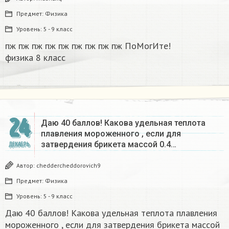
Предмет:
Физика
Уровень:
5 - 9 класс
пж пж пж пж пж пж пж пж пж ПоМогИте!
физика 8 класс​
24
Даю 40 баллов! Какова удельная теплота
плавления мороженного , если для
затвердения брикета массой 0.4…
ДЕКАБРЬ
Автор:
cheddercheddorovich9
Предмет:
Физика
Уровень:
5 - 9 класс
Даю 40 баллов! Какова удельная теплота плавления
мороженного , если для затвердения брикета массой