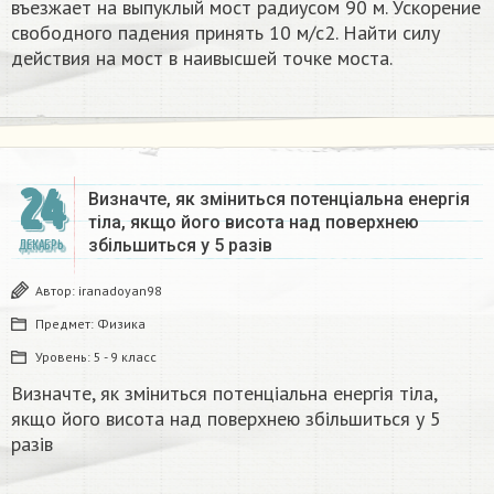
въезжает на выпуклый мост радиусом 90 м. Ускорение
свободного падения принять 10 м/с2. Найти силу
действия на мост в наивысшей точке моста.
24
Визначте, як зміниться потенціальна енергія
тіла, якщо його висота над поверхнею
збільшиться у 5 разів
ДЕКАБРЬ
Автор:
iranadoyan98
Предмет:
Физика
Уровень:
5 - 9 класс
Визначте, як зміниться потенціальна енергія тіла,
якщо його висота над поверхнею збільшиться у 5
разів