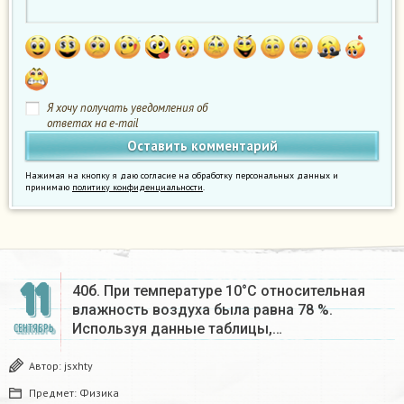
Я хочу получать уведомления об
ответах на e-mail
Нажимая на кнопку я даю согласие на обработку персональных данных и
принимаю
политику конфиденциальности
.
11
40б. При температуре 10°С относительная
влажность воздуха была равна 78 %.
Используя данные таблицы,…
СЕНТЯБРЬ
Автор:
jsxhty
Предмет:
Физика