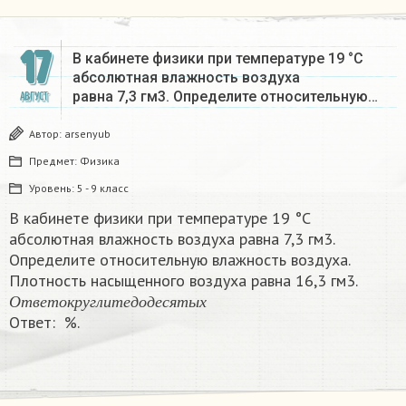
17
В кабинете физики при температуре 19 °С
абсолютная влажность воздуха
равна 7,3 гм3. Определите относительную…
АВГУСТ
Автор:
arsenyub
Предмет:
Физика
Уровень:
5 - 9 класс
В кабинете физики при температуре 19 °С
абсолютная влажность воздуха равна 7,3 гм3.
Определите относительную влажность воздуха.
Плотность насыщенного воздуха равна 16,3 гм3.
О
т
в
е
т
о
к
р
у
г
л
и
т
е
д
о
д
е
с
я
т
ы
х
О
т
в
е
т
о
к
р
у
г
л
и
т
е
д
о
д
е
с
я
т
ы
х
Ответ: %.