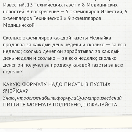
Известий, 13 Технических газет и 8 Медицинских
новостей. В воскресенье — 5 экземпляров Известий, 6
экземпляров Технической и 9 экземпляров
Медицинской.
Сколько экземпляров каждой газеты Незнайка
продавал за каждый день недели и сколько — за всю
неделю; сколько денег он зарабатывал за каждый
день недели и сколько — за всю неделю; сколько
денег он получал за продажу каждой газеты за всю
неделю?
КАКУЮ ФОРМУЛУ НАДО ПИСАТЬ В ПУСТЫХ
ЯЧЕЙКАХ?
З
н
а
ю
,
ч
т
о
д
о
л
ж
н
а
б
ы
т
ь
ф
о
р
м
у
л
а
С
у
м
м
а
п
р
о
и
з
в
е
д
е
н
и
й
З
н
а
ю
ч
т
о
д
о
л
ж
н
а
б
ы
т
ь
ф
о
р
м
у
л
а
С
у
м
м
а
п
р
о
и
з
в
е
д
е
н
и
й
ПИШИТЕ ФОРМУЛУ ПОДРОБНО, ПОЖАЛУЙСТА