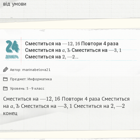
від умови
24
—
12
,
16
Сместиться на
Повтори 4 раза
а
,
Ъ
—
3
,
1
Сместиться на
Сместиться на
2
,
—
2
а
Ъ
Сместиться на
…
ДЕКАБРЬ
Автор:
marinabelova21
Предмет:
Информатика
Уровень:
5 - 9 класс
—
12
,
16
Сместиться на
Повтори 4 раза Сместиться
а
,
Ъ
—
3
,
1
2
,
—
2
на
Сместиться на
Сместиться на
а
Ъ
конец