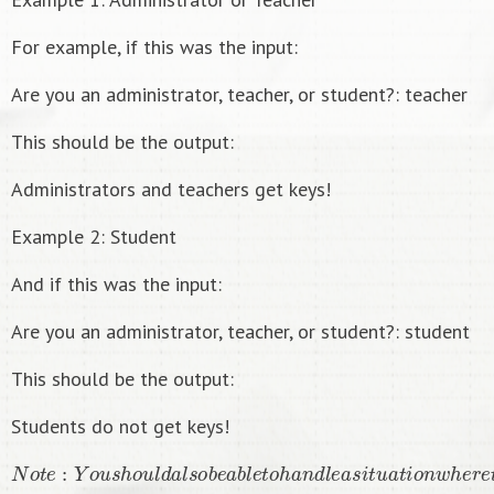
For example, if this was the input:
Are you an administrator, teacher, or student?: teacher
This should be the output:
Administrators and teachers get keys!
Example 2: Student
And if this was the input:
Are you an administrator, teacher, or student?: student
This should be the output:
Students do not get keys!
N
o
t
e
:
Y
o
u
s
h
o
u
l
d
a
l
s
o
b
e
a
b
l
e
t
o
h
a
n
d
l
e
a
s
i
t
u
a
t
i
o
n
w
h
e
r
e
t
h
e