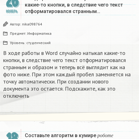
26
какие-то кнопки, в следствие чего текст
отформатировался странным…
НОЯБРЬ
Автор:
nika098764
Предмет:
Информатика
Уровень:
студенческий
В ходе работы в Word случайно натыкал какие-то
кнопки, в следствие чего текст отформатировался
странным и образом и теперь всё выглядит как на
фото ниже. При этом каждый пробел заменяется на
точку автоматически. При создании нового
документа это остается. Подскажите, как это
отключить
18
р
о
б
о
т
е
Составьте алгоритм в кумире
р
о
б
о
т
е