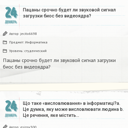
24
Пацаны срочно будет ли звуковой сигнал
загрузки биос без видеоядра?​
ДЕКАБРЬ
Автор:
jecito6698
Предмет:
Информатика
Уровень:
студенческий
Пацаны срочно будет ли звуковой сигнал загрузки
биос без видеоядра?​
24
Що таке «висловлювання» в інформатиці?a.
Це думка, яку може висловлювати людина b.
Це речення, яке містить…
ДЕКАБРЬ
Автор:
esizov300