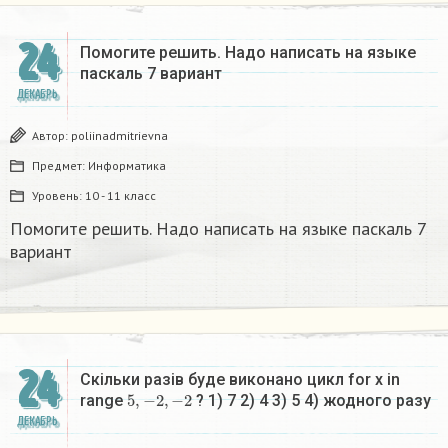
24
Помогите решить. Надо написать на языке
паскаль 7 вариант
ДЕКАБРЬ
Автор:
poliinadmitrievna
Предмет:
Информатика
Уровень:
10 - 11 класс
Помогите решить. Надо написать на языке паскаль 7
вариант
24
Скільки разів буде виконано цикл for x in
5
,
−
2
,
−
2
range
? 1) 7 2) 4 3) 5 4) жодного разу​
ДЕКАБРЬ