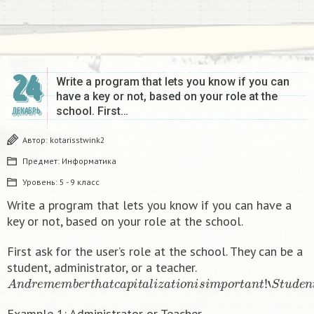
24
Write a program that lets you know if you can
have a key or not, based on your role at the
school. First…
ДЕКАБРЬ
Автор:
kotarisstwink2
Предмет:
Информатика
Уровень:
5 - 9 класс
Write a program that lets you know if you can have a
key or not, based on your role at the school.
First ask for the user’s role at the school. They can be a
student, administrator, or a teacher.
A
n
d
r
e
m
e
m
b
e
r
t
h
a
t
c
a
p
i
t
a
l
i
z
a
t
i
o
n
i
s
i
m
p
o
r
t
a
n
t
!
‘
S
t
u
d
e
n
t
′
i
s
Example 1: Administrator or Teacher