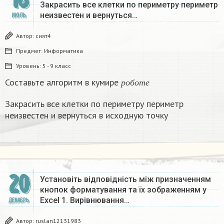
Закрасить все клетки по периметру периметр
неизвестен и вернуться…
ИЮЛЬ
Автор:
сият4
Предмет:
Информатика
Уровень:
5 - 9 класс
р
о
б
о
т
е
Составьте алгоритм в кумире
р
о
б
о
т
е
Закрасить все клетки по периметру периметр
неизвестен и вернуться в исходную точку
20
Установіть відповідність між призначенням
кнопок форматування та їх зображенням у
Excel 1. Вирівнювання…
ДЕКАБРЬ
Автор:
ruslan12131983