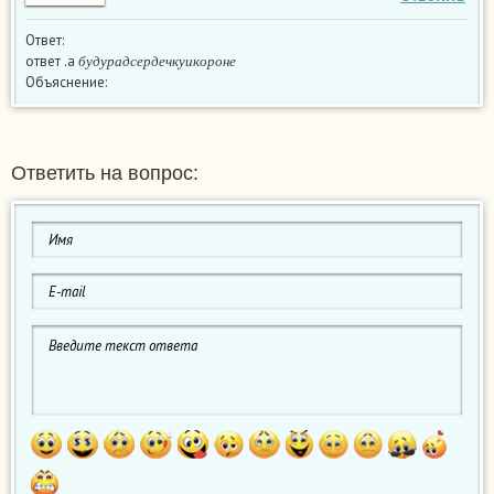
Ответ:
б
у
д
у
р
а
д
с
е
р
д
е
ч
к
у
и
к
о
р
о
н
е
ответ .a
б
у
д
у
р
а
д
с
е
р
д
е
ч
к
у
и
к
о
р
о
н
е
Объяснение:
Ответить на вопрос: