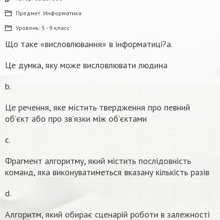
Предмет:
Информатика
Уровень:
5 - 9 класс
Що таке «висловлювання» в інформатиці?a.
Це думка, яку може висловлювати людина
b.
Це речення, яке містить твердження про певний
об’єкт або про зв’язки між об’єктами
c.
Фрагмент алгоритму, який містить послідовність
команд, яка виконуватиметься вказану кількість разів
d.
Алгоритм, який обирає сценарій роботи в залежності