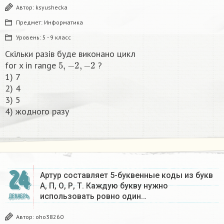
Автор:
ksyushecka
Предмет:
Информатика
Уровень:
5 - 9 класс
Скільки разів буде виконано цикл
5
,
−
2
,
−
2
for x in range
?
1) 7
2) 4
3) 5
4) жодного разу​
24
Артур составляет 5-буквенные коды из букв
А, П, О, Р, Т. Каждую букву нужно
использовать ровно один…
ДЕКАБРЬ
Автор:
oho38260