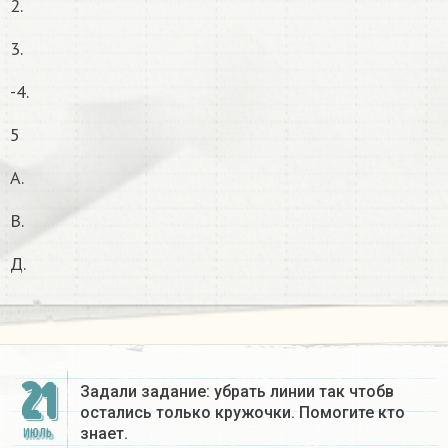
2.
3.
-4.
5
A.
B.
Д.
21
Задали задание: убрать линии так чтобв
остались только кружочки. Помогите кто
знает.
ИЮЛЬ