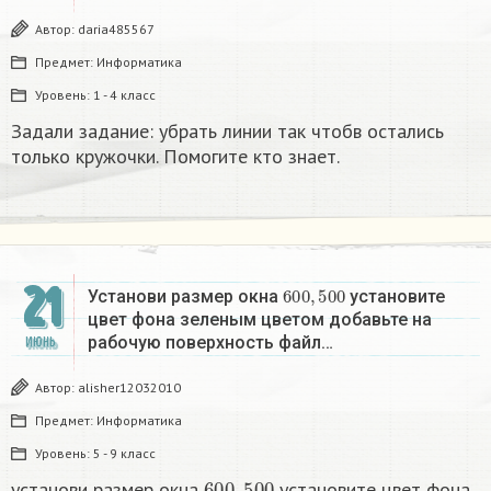
Автор:
daria485567
Предмет:
Информатика
Уровень:
1 - 4 класс
Задали задание: убрать линии так чтобв остались
только кружочки. Помогите кто знает.
21
600
,
500
Установи размер окна
установите
цвет фона зеленым цветом добавьте на
рабочую поверхность файл…
ИЮНЬ
Автор:
alisher12032010
Предмет:
Информатика
Уровень:
5 - 9 класс
600
,
500
установи размер окна
установите цвет фона