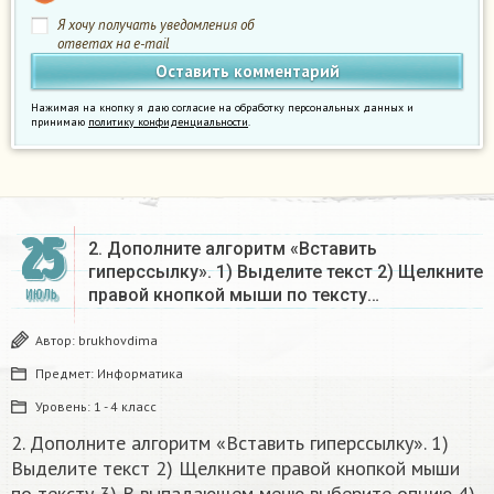
Я хочу получать уведомления об
ответах на e-mail
Нажимая на кнопку я даю согласие на обработку персональных данных и
принимаю
политику конфиденциальности
.
25
2. Дополните алгоритм «Вставить
гиперссылку». 1) Выделите текст 2) Щелкните
правой кнопкой мыши по тексту…
ИЮЛЬ
Автор:
brukhovdima
Предмет:
Информатика
Уровень:
1 - 4 класс
2. Дополните алгоритм «Вставить гиперссылку». 1)
Выделите текст 2) Щелкните правой кнопкой мыши
по тексту 3) В выпадающем меню выберите опцию 4).