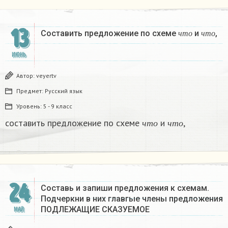
13
ч
т
о
ч
т
о
Составить предложение по схеме
и
,
ч
т
о
ч
т
о
ИЮНЬ
Автор:
veyertv
Предмет:
Русский язык
Уровень:
5 - 9 класс
ч
т
о
ч
т
о
составить предложение по схеме
и
,
ч
т
о
ч
т
о
24
Составь и запиши предложения к схемам.
Подчеркни в них главгые члены предложения
ПОДЛЕЖАЩИЕ СКАЗУЕМОЕ
МАЙ