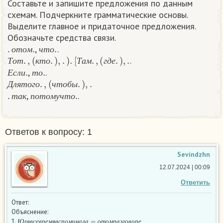
Составьте и запишите предложения по данным
схемам. Подчеркните грамматические основы.
Выделите главное и придаточное предложения.
Обозначьте средства связи.
.
о
т
о
м
.
ч
т
о
.
,
.
Т
о
т
.
,
(
к
т
о
.
)
,
.
)
.
[
Т
а
м
.
,
(
г
д
е
.
)
,
.
о
т
о
м
ч
т
о
.
Е
с
л
и
.
т
о
.
Т
о
т
к
т
о
Т
а
м
г
д
е
,
.
Д
л
я
т
о
г
о
.
,
(
ч
т
о
б
ы
.
)
,
.
Е
с
л
и
т
о
.
т
а
к
п
о
т
о
м
у
ч
т
о
.
Д
л
я
т
о
г
о
ч
т
о
б
ы
,
.​
т
а
к
п
о
т
о
м
у
ч
т
о
Ответов к вопросу: 1
Sevindzhn
12.07.2024 | 00:09
Ответить
Ответ:
Объяснение:
Ю
л
я
в
с
е
в
р
е
м
я
в
с
п
о
м
и
н
а
л
а
=
о
т
о
м
р
а
з
г
о
в
о
р
е
1.
,