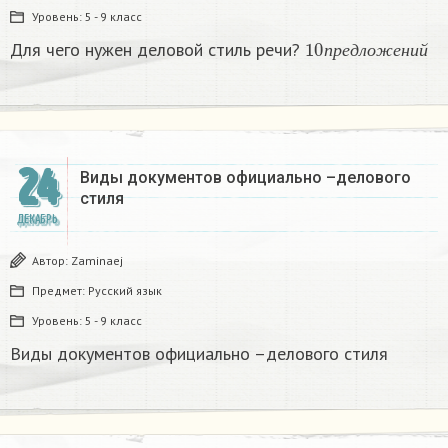
Уровень:
5 - 9 класс
10
п
р
е
д
л
о
ж
е
н
и
й
Для чего нужен деловой стиль речи?
п
р
е
д
л
о
ж
е
н
и
й
24
Виды документов официально –делового
стиля
ДЕКАБРЬ
Автор:
Zaminaej
Предмет:
Русский язык
Уровень:
5 - 9 класс
Виды документов официально –делового стиля