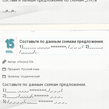
=
=
=
,и
,и
15
Составьте по данным схемам предложения.
1)______ _,_,_,_, =======, /_, _, _, /. 2)______,
/_,_,_,_,/,…
ИЮНЬ
Автор:
x7even2701
Предмет:
Русский язык
Уровень:
студенческий
Составьте по данным схемам предложения.
1)______ _,_,_,_, =======, /_, _, _, /.
2)______, /_,_,_,_,/, ====== _, _, _, _
3) /_, _, _, _, /, ______ ====== _, _, _, _​