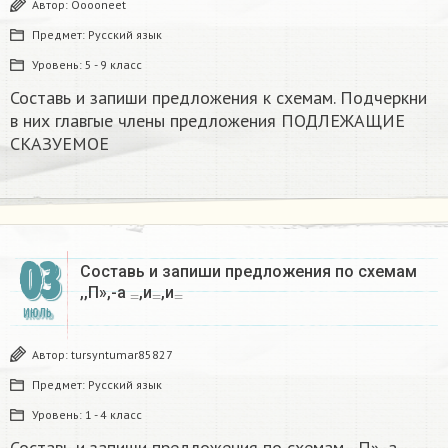
Автор:
Ooooneet
Предмет:
Русский язык
Уровень:
5 - 9 класс
Составь и запиши предложения к схемам. Подчеркни
в них главгые члены предложения ПОДЛЕЖАЩИЕ
СКАЗУЕМОЕ
03
Составь и запиши предложения по схемам
=
=
=
,,П»,-а
,и
,и
ИЮЛЬ
Автор:
tursyntumar85827
Предмет:
Русский язык
Уровень:
1 - 4 класс
Составь и запиши предложения по схемам ,,П»,-а