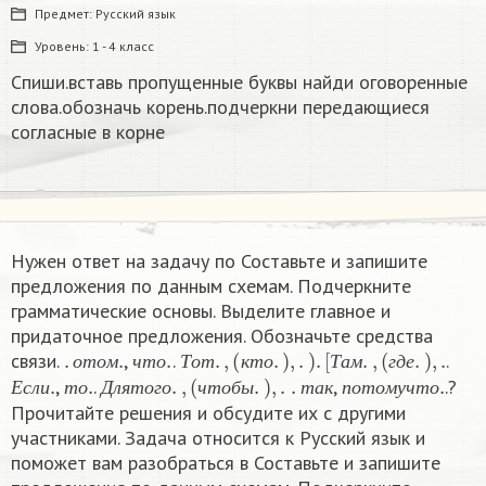
Предмет:
Русский язык
Уровень:
1 - 4 класс
Спиши.вставь пропущенные буквы найди оговоренные
слова.обозначь корень.подчеркни передающиеся
согласные в корне
Нужен ответ на задачу по Составьте и запишите
предложения по данным схемам. Подчеркните
грамматические основы. Выделите главное и
придаточное предложения. Обозначьте средства
.
о
т
о
м
.
ч
т
о
.
Т
о
т
.
,
(
к
т
о
.
)
,
.
)
.
[
Т
а
м
.
,
(
г
д
е
.
)
,
.
связи.
,
.
.
Е
с
л
и
.
т
о
.
Д
л
я
т
о
г
о
.
,
(
ч
т
о
б
ы
.
)
,
.
.
т
а
к
п
о
т
о
м
у
ч
т
о
.
о
т
о
м
ч
т
о
Т
о
т
к
т
о
Т
а
м
г
д
е
,
.
,
.​?
Е
с
л
и
т
о
Д
л
я
т
о
г
о
ч
т
о
б
ы
т
а
к
п
о
т
о
м
у
ч
т
о
Прочитайте решения и обсудите их с другими
участниками. Задача относится к Русский язык и
поможет вам разобраться в Составьте и запишите