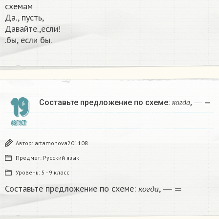
схемам
Да., пусть,
Давайте.,если!
.бы, если бы.​
19
к
о
г
д
а
—
=
Составьте предложение по схеме:
,
к
о
г
д
а
АВГУСТ
Автор:
artamonova201108
Предмет:
Русский язык
Уровень:
5 - 9 класс
к
о
г
д
а
—
=
Составьте предложение по схеме:
,
к
о
г
д
а