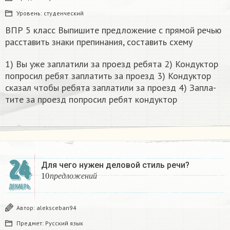
Уровень:
студенческий
ВПР 5 класс Выпишите предложение с прямой речью
расставить знаки препинания, составить схему
1) Вы уже за­пла­ти­ли за про­езд ре­бя­та 2) Кон­дук­тор
по­про­сил ребят за­пла­тить за про­езд 3) Кон­дук­тор
ска­зал чтобы ре­бя­та за­пла­ти­ли за про­езд 4) За­пла­
ти­те за про­езд по­про­сил ребят кон­дук­тор​
24
Для чего нужен деловой стиль речи?
10
п
р
е
д
л
о
ж
е
н
и
й
п
р
е
д
л
о
ж
е
н
и
й
ДЕКАБРЬ
Автор:
aleksceban94
Предмет:
Русский язык