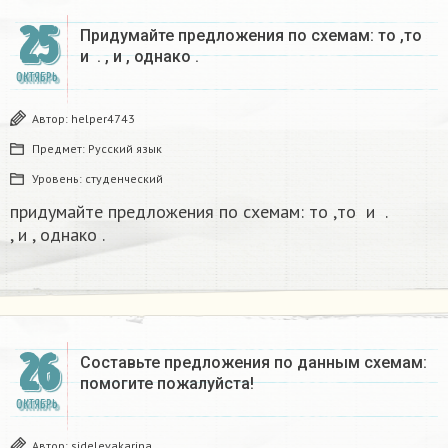
25
Придумайте предложения по схемам: то
,то
и
.
, и
, однако
.​
ОКТЯБРЬ
Автор:
helper4743
Предмет:
Русский язык
Уровень:
студенческий
придумайте предложения по схемам: то
,то
и
.
, и
, однако
.​
26
Составьте предложения по данным схемам:
помогите пожалуйста!​
ОКТЯБРЬ
Автор:
sidelevakarina