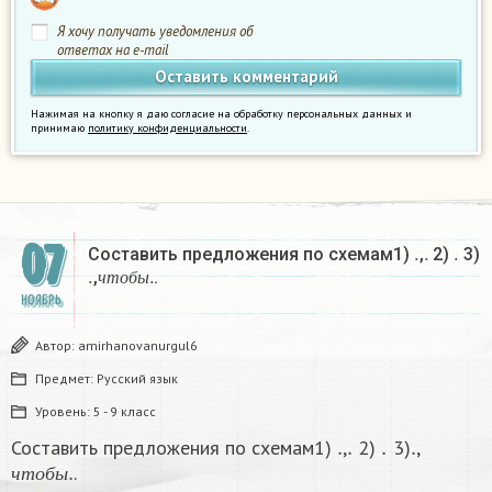
Я хочу получать уведомления об
ответах на e-mail
Нажимая на кнопку я даю согласие на обработку персональных данных и
принимаю
политику конфиденциальности
.
07
.
.
.
Составить предложения по схемам1)
,
2)
3)
.
ч
т
о
б
ы
.
,
.
ч
т
о
б
ы
НОЯБРЬ
Автор:
amirhanovanurgul6
Предмет:
Русский язык
Уровень:
5 - 9 класс
.
.
.
.
Составить предложения по схемам1)
,
2)
3)
,
ч
т
о
б
ы
.
.
ч
т
о
б
ы