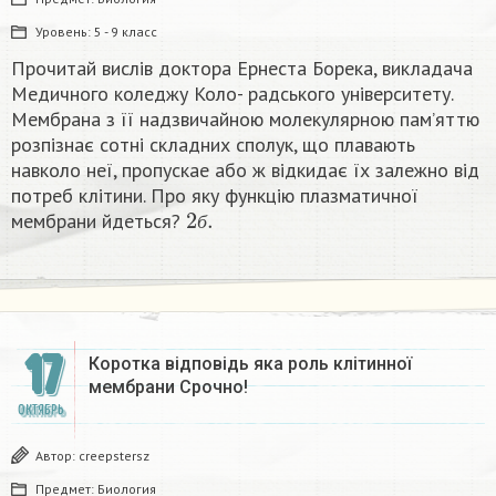
Уровень:
5 - 9 класс
Прочитай вислів доктора Ернеста Борека, викладача
Медичного коледжу Коло- радського університету.
Мембрана з її надзвичайною молекулярною пам’яттю
розпізнає сотні складних сполук, що плавають
навколо неї, пропускае або ж відкидає їх залежно від
потреб клітини. Про яку функцію плазматичноï
2
б
.
мембрани йдеться?
б
17
Коротка відповідь яка роль клітинної
мембрани Срочно!​
ОКТЯБРЬ
Автор:
creepstersz
Предмет:
Биология