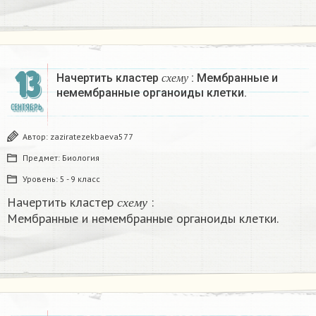
с
х
е
м
у
13
Начертить кластер
: Мембранные и
с
х
е
м
у
немембранные органоиды клетки. ​
СЕНТЯБРЬ
Автор:
zaziratezekbaeva577
Предмет:
Биология
Уровень:
5 - 9 класс
с
х
е
м
у
Начертить кластер
:
с
х
е
м
у
Мембранные и немембранные органоиды клетки.