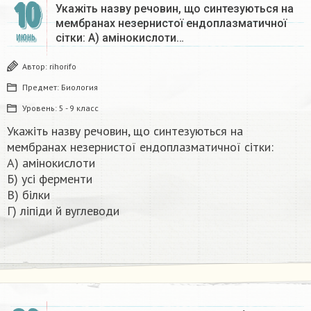
10
Укажіть назву речовин, що синтезуються на
мембранах незернистої ендоплазматичної
сітки: А) амінокислоти…
ИЮНЬ
Автор:
rihorifo
Предмет:
Биология
Уровень:
5 - 9 класс
Укажіть назву речовин, що синтезуються на
мембранах незернистої ендоплазматичної сітки:
А) амінокислоти
Б) усі ферменти
В) білки
Г) ліпіди й вуглеводи