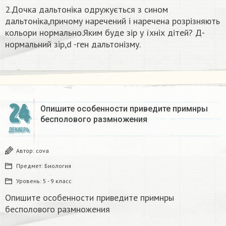
2.Дочка дальтоніка одружується з сином
дальтоніка,причому наречений і наречена розрізняють
кольори нормально.Яким буде зір у їхніх дітей? Д-
нормальний зір,d -ген дальтонізму.
24
Опишите особенности приведите примнры
бесполового размножения
ДЕКАБРЬ
Автор:
covа
Предмет:
Биология
Уровень:
5 - 9 класс
Опишите особенности приведите примнры
бесполового размножения