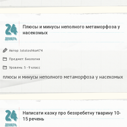
24
Плюсы и минусы неполного метаморфоза у
насекомых​
ДЕКАБРЬ
Автор:
lololoshka474
Предмет:
Биология
Уровень:
5 - 9 класс
плюсы и минусы неполного метаморфоза у насекомых​
24
Написати казку про безхребетну тварину 10-
15 речень​
ДЕКАБРЬ