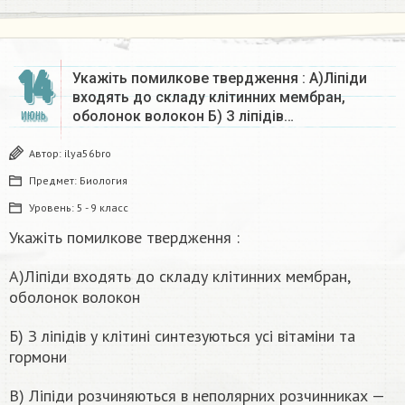
14
Укажіть помилкове твердження : А)Ліпіди
входять до складу клітинних мембран,
оболонок волокон Б) З ліпідів…
ИЮНЬ
Автор:
ilya56bro
Предмет:
Биология
Уровень:
5 - 9 класс
Укажіть помилкове твердження :
А)Ліпіди входять до складу клітинних мембран,
оболонок волокон
Б) З ліпідів у клітині синтезуються усі вітаміни та
гормони
В) Ліпіди розчиняються в неполярних розчинниках —