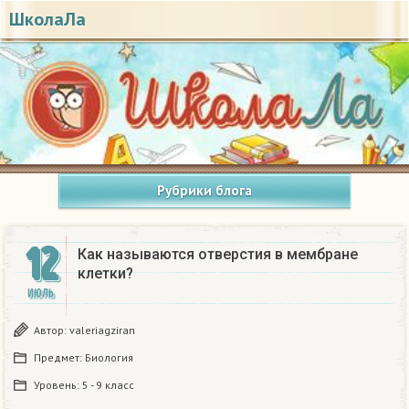
ШколаЛа
Рубрики блога
12
Как называются отверстия в мембране
клетки? ​
ИЮЛЬ
Автор:
valeriagziran
Предмет:
Биология
Уровень:
5 - 9 класс