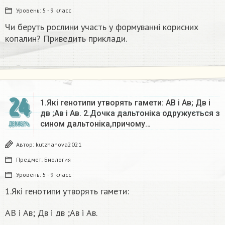
Уровень:
5 - 9 класс
Чи беруть рослини участь у формуванні корисних
копалин? Приведить приклади.
24
1.Які генотипи утворять гамети: АВ і Ав; Дв і
дв ;Ав і Ав. 2.Дочка дальтоніка одружується з
сином дальтоніка,причому…
ДЕКАБРЬ
Автор:
kutzhanova2021
Предмет:
Биология
Уровень:
5 - 9 класс
1.Які генотипи утворять гамети:
АВ і Ав; Дв і дв ;Ав і Ав.