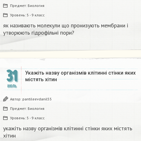
Предмет:
Биология
Уровень:
5 - 9 класс
як називають молекули що пронизують мембрани і
утворюють гідрофільні пори?​
31
Укажіть назву організмів клітинні стінки яких
містять хітин​
ИЮЛЬ
Автор:
pantileevdanil55
Предмет:
Биология
Уровень:
5 - 9 класс
укажіть назву організмів клітинні стінки яких містять
хітин​