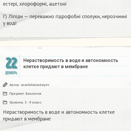
естері, хлороформі, ацетоні
Г) Ліпіди — переважно гідрофобні сполуки, нерозчинні
у воді
22
Нерастворимость в воде и автономность
клетке придают в мембране​
ДЕКАБРЬ
Автор:
asanbitalasbayev
Предмет:
Биология
Уровень:
5 - 9 класс
Нерастворимость в воде и автономность клетке
придают в мембране​