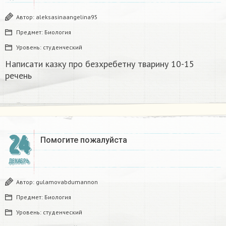
Автор:
aleksasinaangelina95
Предмет:
Биология
Уровень:
студенческий
Написати казку про безхребетну тварину 10-15
речень​
24
Помогите пожалуйста ​
ДЕКАБРЬ
Автор:
gulamovabdumannon
Предмет:
Биология
Уровень:
студенческий