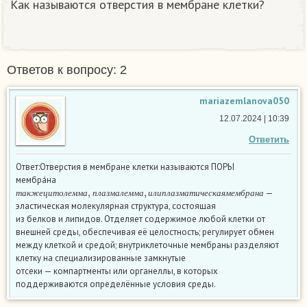
Как называются отверстия в мембране клетки?
Ответов к вопросу: 2
mariazemlanova050
12.07.2024 | 10:39
Ответить
Ответ:Отверстия в мембране клетки называются ПОРЫ
мембра́на
т
а
к
ж
е
ц
и
т
о
л
е
м
м
а
,
п
л
а
з
м
а
л
е
м
м
а
,
и
л
и
п
л
а
з
м
а
т
и
ч
е
с
к
а
я
м
е
м
б
р
а
н
а
—
т
а
к
ж
е
ц
и
т
о
л
е
м
м
а
п
л
а
з
м
а
л
е
м
м
а
и
л
и
п
л
а
з
м
а
т
и
ч
е
с
к
а
я
м
е
м
б
р
а
н
а
эластическая молекулярная структура, состоящая
из белков и липидов. Отделяет содержимое любой клетки от
внешней среды, обеспечивая её целостность; регулирует обмен
между клеткой и средой; внутриклеточные мембраны разделяют
клетку на специализированные замкнутые
отсеки — компартменты или органеллы, в которых
поддерживаются определённые условия среды.