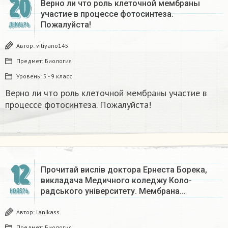
20
Верно ли что роль клеточной мембраны
участие в процессе фотосинтеза.
Пожалуйста! ​
ДЕКАБРЬ
Автор:
vitiyano145
Предмет:
Биология
Уровень:
5 - 9 класс
Верно ли что роль клеточной мембраны участие в
процессе фотосинтеза. Пожалуйста! ​
12
Прочитай вислів доктора Ернеста Борека,
викладача Медичного коледжу Коло-
радського університету. Мембрана…
НОЯБРЬ
Автор:
lanikass
Предмет:
Биология