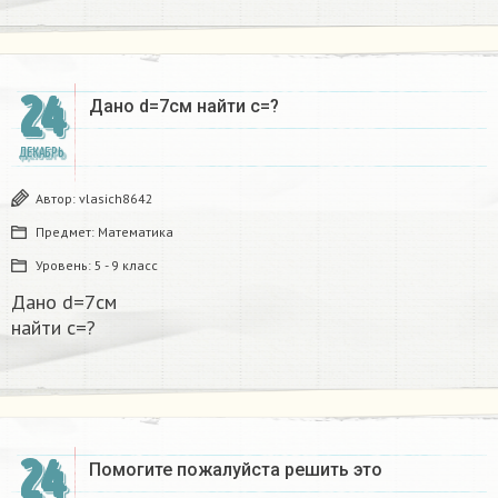
24
Дано d=7см найти с=?​
ДЕКАБРЬ
Автор:
vlasich8642
Предмет:
Математика
Уровень:
5 - 9 класс
Дано d=7см
найти с=?​
24
Помогите пожалуйста решить это