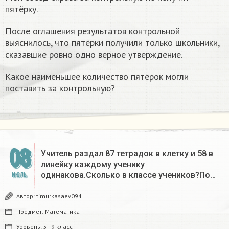
пятёрку.
После оглашения результатов контрольной
выяснилось, что пятёрки получили только школьники,
сказавшие ровно одно верное утверждение.
Какое наименьшее количество пятёрок могли
поставить за контрольную?
08
Учитель раздал 87 тетрадок в клетку и 58 в
линейку каждому ученику
одинакова.Сколько в классе учеников?По…
ИЮЛЬ
Автор:
timurkasaev094
Предмет:
Математика
Уровень:
5 - 9 класс