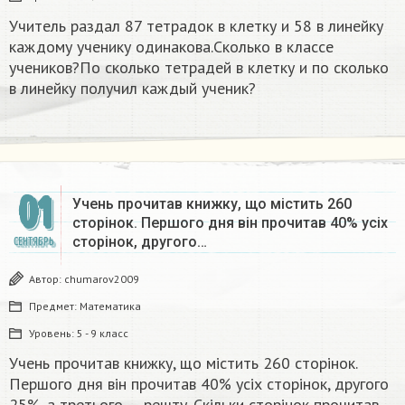
Учитель раздал 87 тетрадок в клетку и 58 в линейку
каждому ученику одинакова.Сколько в классе
учеников?По сколько тетрадей в клетку и по сколько
в линейку получил каждый ученик?
01
Учень прочитав книжку, що містить 260
сторінок. Першого дня він прочитав 40% усіх
сторінок, другого…
СЕНТЯБРЬ
Автор:
chumarov2009
Предмет:
Математика
Уровень:
5 - 9 класс
Учень прочитав книжку, що містить 260 сторінок.
Першого дня він прочитав 40% усіх сторінок, другого
25%, а третього — решту. Скільки сторінок прочитав