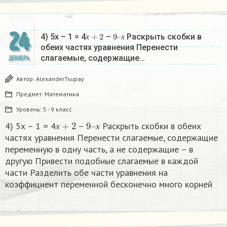
24
х
+
2
9
х
–
4) 5х – 1 = 4
–
Раскрыть скобки в
х
х
обеих частях уравнения Перенести
слагаемые, содержащие…
ДЕКАБРЬ
Автор:
AlexanderTsupay
Предмет:
Математика
Уровень:
5 - 9 класс
х
+
2
9
х
–
4) 5х – 1 = 4
–
Раскрыть скобки в обеих
х
х
частях уравнения Перенести слагаемые, содержащие
переменную в одну часть, а не содержащие – в
другую Привести подобные слагаемые в каждой
части Разделить обе части уравнения на
коэффициент переменной бесконечно много корней​