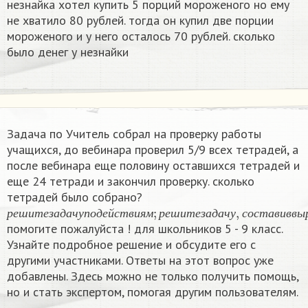
незнайка хотел купить 5 порций мороженого но ему
не хватило 80 рублей. тогда он купил две порции
мороженого и у него осталось 70 рублей. сколько
было денег у незнайки
Задача по Учитель собрал на проверку работы
учащихся, до вебинара проверил 5/9 всех тетрадей, а
после вебинара еще половину оставшихся тетрадей и
еще 24 тетради и закончил проверку. сколько
тетрадей было собрано?
р
е
ш
и
т
е
з
а
д
а
ч
у
п
о
д
е
й
с
т
в
и
я
м
;
р
е
ш
и
т
е
з
а
д
а
ч
у
,
с
о
с
т
а
в
и
в
в
р
е
ш
и
т
е
з
а
д
а
ч
у
п
о
д
е
й
с
т
в
и
я
м
р
е
ш
и
т
е
з
а
д
а
ч
у
с
о
с
т
а
в
и
в
в
ы
помогите пожалуйста ! для школьников 5 - 9 класс.
Узнайте подробное решение и обсудите его с
другими участниками. Ответы на этот вопрос уже
добавлены. Здесь можно не только получить помощь,
но и стать экспертом, помогая другим пользователям.