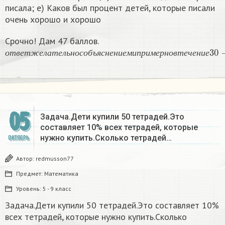
писала; e) Каков был процент детей, которые писали
очень хорошо и хорошо
Срочно! Дам 47 баллов.
о
т
в
е
т
ж
е
л
а
т
е
л
ь
н
о
с
о
б
ъ
я
с
н
е
н
и
е
м
и
п
р
и
м
е
р
н
о
в
т
е
ч
е
н
и
е
30
о
т
в
е
т
ж
е
л
а
т
е
л
ь
н
о
с
о
б
ъ
я
с
н
е
н
и
е
м
и
п
р
и
м
е
р
н
о
в
т
е
ч
е
н
и
е
05
Задача.Дети купили 50 тетрадей.Это
составляет 10% всех тетрадей, которые
нужно купить.Сколько тетрадей…
ОКТЯБРЬ
Автор:
redmusson77
Предмет:
Математика
Уровень:
5 - 9 класс
Задача.Дети купили 50 тетрадей.Это составляет 10%
всех тетрадей, которые нужно купить.Сколько