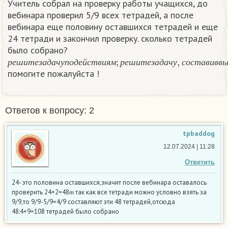
Учитель собрал на проверку работы учащихся, до
вебинара проверил 5/9 всех тетрадей, а после
вебинара еще половину оставшихся тетрадей и еще
24 тетради и закончил проверку. сколько тетрадей
было собрано?
р
е
ш
и
т
е
з
а
д
а
ч
у
п
о
д
е
й
с
т
в
и
я
м
;
р
е
ш
и
т
е
з
а
д
а
ч
у
,
с
о
с
т
а
в
и
в
в
р
е
ш
и
т
е
з
а
д
а
ч
у
п
о
д
е
й
с
т
в
и
я
м
р
е
ш
и
т
е
з
а
д
а
ч
у
с
о
с
т
а
в
и
в
в
помогите пожалуйста !
Ответов к вопросу: 2
tpbaddog
12.07.2024 | 11:28
Ответить
24- это половина оставшихся,значит после вебинара оставалось
т
проверить 24×2=48
так как все тетради можно условно взять за
т
9/9,то 9/9-5/9=4/9 составляют эти 48 тетрадей,отсюда
48:4×9=108 тетрадей было собрано