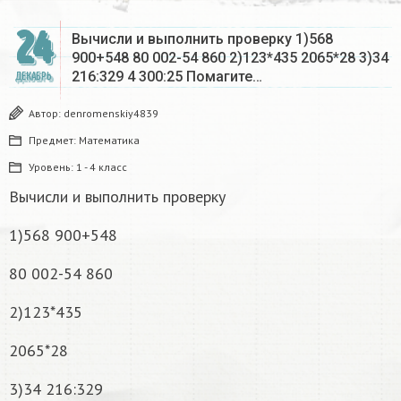
24
Вычисли и выполнить проверку 1)568
900+548 80 002-54 860 2)123*435 2065*28 3)34
216:329 4 300:25 Помагите…
ДЕКАБРЬ
Автор:
denromenskiy4839
Предмет:
Математика
Уровень:
1 - 4 класс
Вычисли и выполнить проверку
1)568 900+548
80 002-54 860
2)123*435
2065*28
3)34 216:329