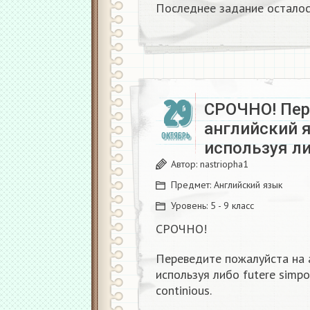
Последнее задание осталос
29
СРОЧНО! Пер
английский 
ОКТЯБРЬ
используя либ
Автор:
nastriopha1
Предмет:
Английский язык
Уровень:
5 - 9 класс
СРОЧНО!
Переведите пожалуйста на 
используя либо futere simpol
continious.