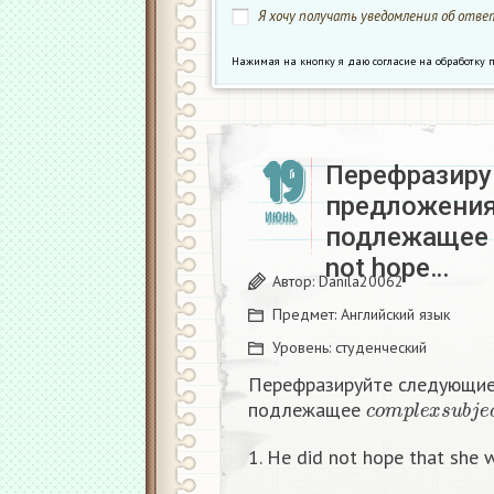
Я хочу получать уведомления об ответ
Нажимая на кнопку я даю согласие на обработк
19
Перефразиру
предложения
ИЮНЬ
подлежаще
not hope…
Автор:
Danila20062
Предмет:
Английский язык
Уровень:
студенческий
Перефразируйте следующие
c
o
m
p
l
e
x
s
u
b
j
e
подлежащее
1. He did not hope that she w