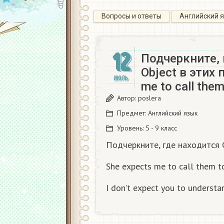
Вопросы и ответы
Английский 
12
Подчеркните, 
Object в этих
ИЮЛЬ
me to call the
Автор:
poslera
Предмет:
Английский язык
Уровень:
5 - 9 класс
Подчеркните, где находится 
She expects me to call them 
I don’t expect you to understa