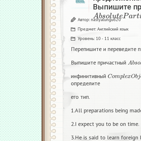
ИЮНЬ
Выпишите п
A
b
s
o
l
u
t
e
P
a
r
t
Автор:
nastyalungu620
Предмет:
Английский язык
Уровень:
10 - 11 класс
Перепишите и переведите п
A
b
s
o
Выпишите причастный
C
o
m
p
l
e
x
O
b
j
e
инфинитивный
определите
его тип.
1.All preparations being mad
2.I expect you to be on time.
3.He is said to learn foreign