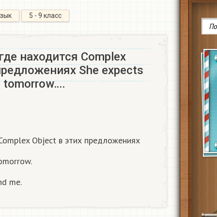
язык
5 - 9 класс
где находится Complex
 предложениях She expects
m tomorrow….
Complex Object в этих предложениях
tomorrow.
nd me.