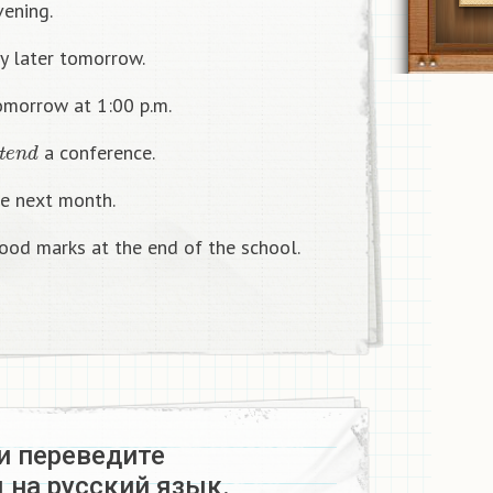
vening.
 later tomorrow.
omorrow at 1:00 p.m.
t
e
n
d
a conference.
e next month.
od marks at the end of the school.
и переведите
 на русский язык.