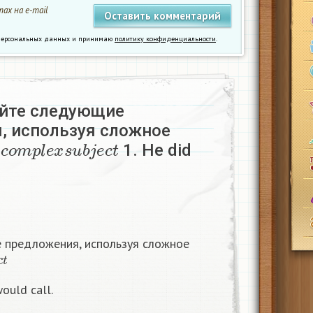
ах на e-mail
у персональных данных и принимаю
политику конфиденциальности
.
йте следующие
, используя сложное
c
o
m
p
l
e
x
s
u
b
j
e
c
t
е
1. He did
 предложения, используя сложное
c
t
ould call.