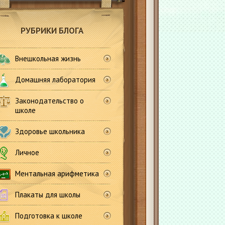
РУБРИКИ БЛОГА
Внешкольная жизнь
Домашняя лаборатория
Законодательство о
школе
Здоровье школьника
Личное
Ментальная арифметика
Плакаты для школы
Подготовка к школе