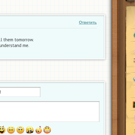
Ответить
ll them tomorrow.
 understand me.