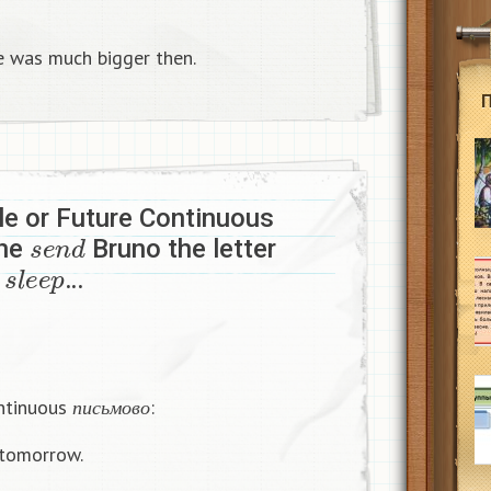
ke was much bigger then.
le or Future Continuous
s
e
n
d
She
Bruno the letter
s
l
e
e
p
I
…
п
и
с
ь
м
о
в
о
ontinuous
:
п
и
с
ь
м
о
в
о
 tomorrow.