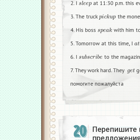
2. I
at 11:30 p.m. this e
p
i
c
k
u
p
3. The truck
the money
s
p
e
a
k
4. His boss
with him t
a
t
5. Tomorrow at this time, I
s
u
b
s
c
r
i
b
e
6. I
to the magazin
g
e
t
7. They work hard. They
go
помогите пожалуйста
20
Перепишите 
предложения