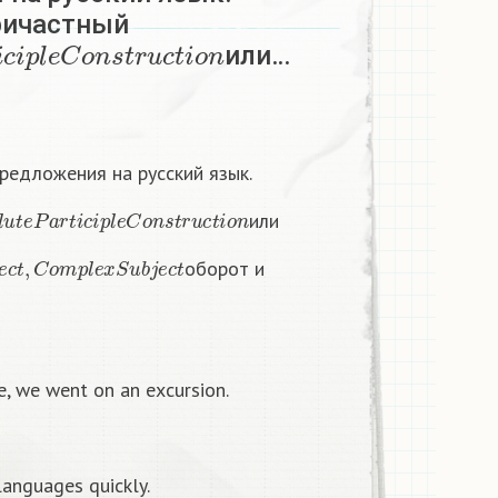
ричастный
i
c
i
p
l
e
C
o
n
s
t
r
u
c
t
i
o
n
или…
редложения на русский язык.
l
u
t
e
P
a
r
t
i
c
i
p
l
e
C
o
n
s
t
r
u
c
t
i
o
n
или
c
t
,
C
o
m
p
l
e
x
S
u
b
j
e
c
t
оборот и
e, we went on an excursion.
 languages quickly.