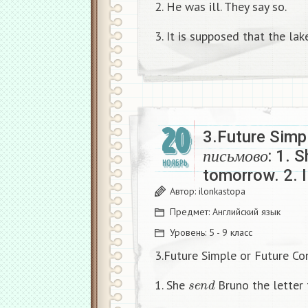
2. He was ill. They say so.
3. It is supposed that the la
20
3.Future Simp
п
и
с
ь
м
о
в
о
: 1. 
НОЯБРЬ
п
и
с
ь
м
о
в
о
tomorrow. 2. 
Автор:
ilonkastopa
Предмет:
Английский язык
Уровень:
5 - 9 класс
3.Future Simple or Future C
s
e
n
d
1. She
Bruno the letter
s
l
e
e
p