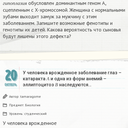
обусловлен доминантным геном А,
г
и
п
о
п
л
а
з
и
я
сцепленным с Х-хромосомой. Женщина с нормальными
зубами выходит замуж за мужчину с этим
заболеванием. Запишите возможные фенотипы и
генотипы их детей. Какова вероятность что сыновья
будут лишены этого дефекта? ​
20
У человека врожденное заболевание глаз –
А
катаракта
и одна из форм анемий –
В
А
эллиптоцитоз
наследуются…
ОКТЯБРЬ
В
Автор:
tamaragome
Предмет:
Биология
Уровень:
студенческий
У человека врожденное