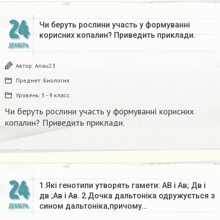
24
Чи беруть рослини участь у формуванні
корисних копалин? Приведить приклади.
ДЕКАБРЬ
Автор:
Anau23
Предмет:
Биология
Уровень:
5 - 9 класс
Чи беруть рослини участь у формуванні корисних
копалин? Приведить приклади.
24
1.Які генотипи утворять гамети: АВ і Ав; Дв і
дв ;Ав і Ав. 2.Дочка дальтоніка одружується з
сином дальтоніка,причому…
ДЕКАБРЬ