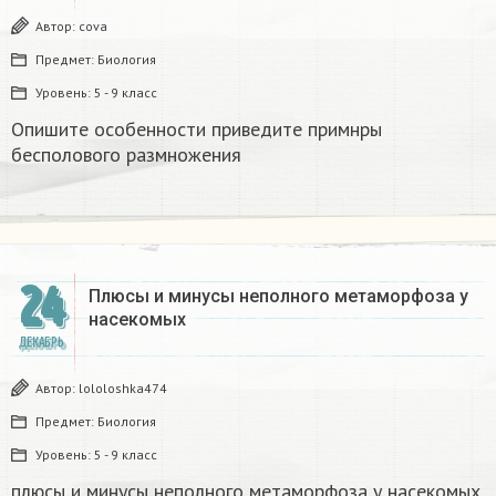
Автор:
covа
Предмет:
Биология
Уровень:
5 - 9 класс
Опишите особенности приведите примнры
бесполового размножения
24
Плюсы и минусы неполного метаморфоза у
насекомых​
ДЕКАБРЬ
Автор:
lololoshka474
Предмет:
Биология
Уровень:
5 - 9 класс
плюсы и минусы неполного метаморфоза у насекомых​