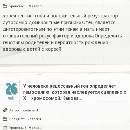
Уровень:
5 - 9 класс
хорея гентингтона и положительный резус фактор
аутосомно доминантные признаки.Отец является
дигетерозиготным по этим генам а мать имеет
отрицательный резус фактор и здорова.Определить
генотипы родителей и вероятность рождения
здоровых детей с хореей
26
У человека рецессивный ген определяет
гемофилию, которая наследуется сцеплено с
Х – хромосомой. Какова…
МАЙ
Автор:
mpelmen4
Предмет:
Биология
Уровень:
5 - 9 класс