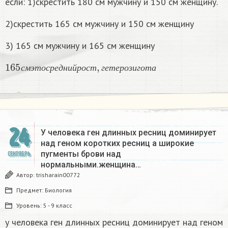
если: 1)скрестить 180 см мужчину и 150 см женщину.
2)скрестить 165 см мужчину и 150 см женщину
3) 165 см мужчину и 165 см женщину
165
с
м
э
т
о
с
р
е
д
н
и
й
р
о
с
т
,
г
е
т
е
р
о
з
и
г
о
т
а
с
м
э
т
о
с
р
е
д
н
и
й
р
о
с
т
г
е
т
е
р
о
з
и
г
о
т
а
24
У человека ген длинных ресниц доминирует
над геном коротких ресниц а широкие
пугменты брови над
СЕНТЯБРЬ
нормальными.женщина…
Автор:
trisharain00772
Предмет:
Биология
Уровень:
5 - 9 класс
у человека ген длинных ресниц доминирует над геном