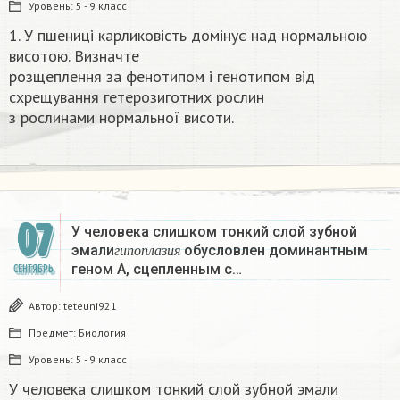
Уровень:
5 - 9 класс
1. У пшениці карликовість домінує над нормальною
висотою. Визначте
розщеплення за фенотипом і генотипом від
схрещування гетерозиготних рослин
з рослинами нормальної висоти.​
07
У человека слишком тонкий слой зубной
г
и
п
о
п
л
а
з
и
я
эмали
обусловлен доминантным
г
и
п
о
п
л
а
з
и
я
геном А, сцепленным с…
СЕНТЯБРЬ
Автор:
teteuni921
Предмет:
Биология
Уровень:
5 - 9 класс
У человека слишком тонкий слой зубной эмали
г
и
п
о
п
л
а
з
и
я