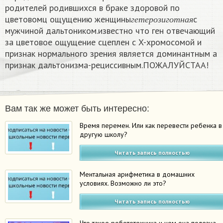
родителей родившихся в браке здоровой по
г
е
т
е
р
о
з
и
г
о
т
н
а
я
цветовомц ощущению женщины
с
г
е
т
е
р
о
з
и
г
о
т
н
а
я
мужчиной дальтоником.известно что ген отвечающий
за цветовое ощущение сцеплен с X-хромосомой и
признак нормального зрения является доминантным а
признак дальтонизма-рециссивным.ПОЖАЛУЙСТАА!
Вам так же может быть интересно:
Время перемен. Или как перевести ребенка в
другую школу?
Читать запись полностью
Ментальная арифметика в домашних
условиях. Возможно ли это?
Читать запись полностью
Что такое робототехника и чем она полезна