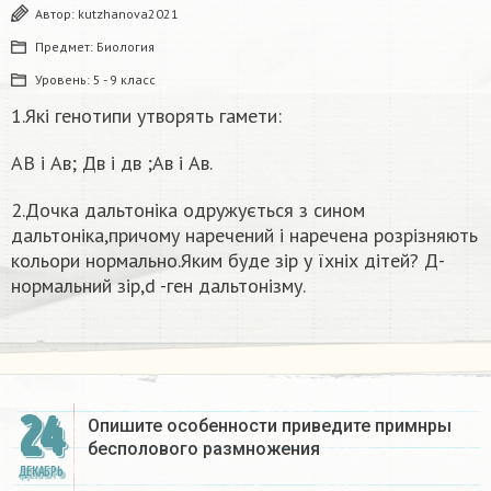
Автор:
kutzhanova2021
Предмет:
Биология
Уровень:
5 - 9 класс
1.Які генотипи утворять гамети:
АВ і Ав; Дв і дв ;Ав і Ав.
2.Дочка дальтоніка одружується з сином
дальтоніка,причому наречений і наречена розрізняють
кольори нормально.Яким буде зір у їхніх дітей? Д-
нормальний зір,d -ген дальтонізму.
24
Опишите особенности приведите примнры
бесполового размножения
ДЕКАБРЬ