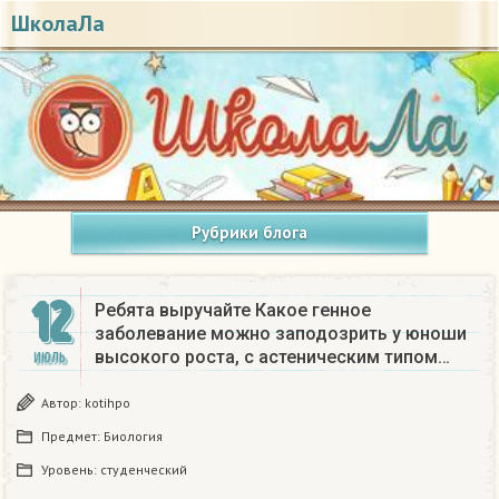
ШколаЛа
Рубрики блога
12
Ребята выручайте Какое генное
заболевание можно заподозрить у юноши
высокого роста, с астеническим типом…
ИЮЛЬ
Автор:
kotihpo
Предмет:
Биология
Уровень:
студенческий