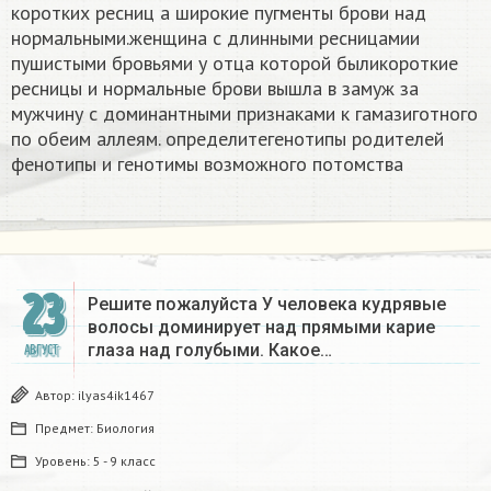
коротких ресниц а широкие пугменты брови над
нормальными.женщина с длинными ресницамии
пушистыми бровьями у отца которой быликороткие
ресницы и нормальные брови вышла в замуж за
мужчину с доминантными признаками к гамазиготного
по обеим аллеям. определитегенотипы родителей
фенотипы и генотимы возможного потомства
23
Решите пожалуйста У человека кудрявые
волосы доминирует над прямыми карие
глаза над голубыми. Какое…
АВГУСТ
Автор:
ilyas4ik1467
Предмет:
Биология
Уровень:
5 - 9 класс