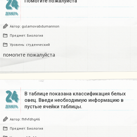
24
Помогите пожалуйста ​
ДЕКАБРЬ
Автор:
gulamovabdumannon
Предмет:
Биология
Уровень:
студенческий
помогите пожалуйста ​
24
В таблице показана классификация белых
овец. Введи необходимую информацию в
пустые ячейки таблицы.​
ДЕКАБРЬ
Автор:
fhfvfdhg46
Предмет:
Биология