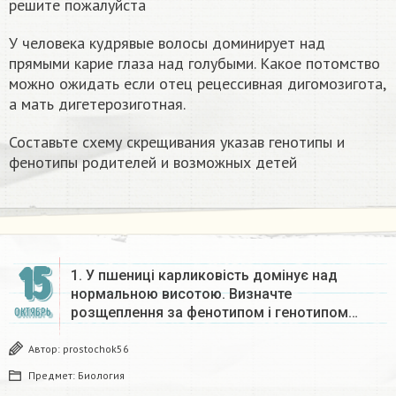
решите пожалуйста
У человека кудрявые волосы доминирует над
прямыми карие глаза над голубыми. Какое потомство
можно ожидать если отец рецессивная дигомозигота,
а мать дигетерозиготная.
Составьте схему скрещивания указав генотипы и
фенотипы родителей и возможных детей
15
1. У пшениці карликовість домінує над
нормальною висотою. Визначте
розщеплення за фенотипом і генотипом…
ОКТЯБРЬ
Автор:
prostochok56
Предмет:
Биология