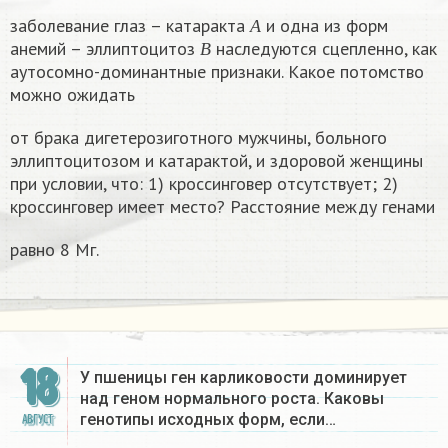
А
заболевание глаз – катаракта
и одна из форм
В
А
анемий – эллиптоцитоз
наследуются сцепленно, как
В
аутосомно-доминантные признаки. Какое потомство
можно ожидать
от брака дигетерозиготного мужчины, больного
эллиптоцитозом и катарактой, и здоровой женщины
при условии, что: 1) кроссинговер отсутствует; 2)
кроссинговер имеет место? Расстояние между генами
равно 8 Мг.
18
У пшеницы ген карликовости доминирует
над геном нормального роста. Каковы
генотипы исходных форм, если…
АВГУСТ