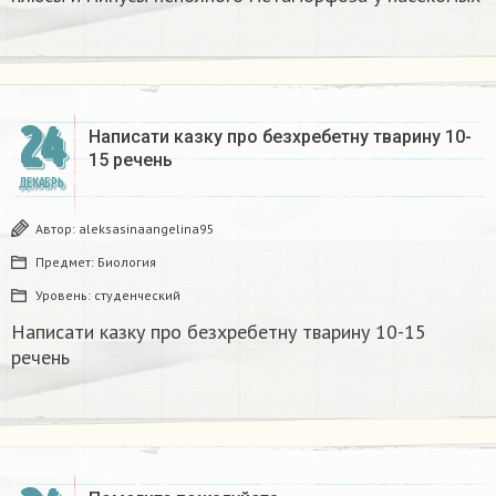
24
Написати казку про безхребетну тварину 10-
15 речень​
ДЕКАБРЬ
Автор:
aleksasinaangelina95
Предмет:
Биология
Уровень:
студенческий
Написати казку про безхребетну тварину 10-15
речень​