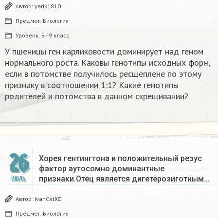
Автор:
yarik1810
Предмет:
Биология
Уровень:
5 - 9 класс
У пшеницы ген карликовости доминирует над геном
нормального роста. Каковы генотипы исходных форм,
если в потомстве получилось ресщеплене по этому
признаку в соотношении 1:1? Какие генотипы
родителей и потомства в данном скрещивании?
26
Хорея гентингтона и положительный резус
фактор аутосомно доминантные
признаки.Отец является дигетерозиготным…
ИЮЛЬ
Автор:
IvanCatXO
Предмет:
Биология