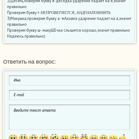
2)Десять,поверим букву я-десЯдка ударение падает на я,значит
правильно
Н
Е
П
Р
О
В
Е
Р
Я
Е
Т
С
Я
,
Н
А
Д
О
З
А
П
О
М
Н
И
Т
Ь
Проверим букву т-
Н
Е
П
Р
О
В
Е
Р
Я
Е
Т
С
Я
Н
А
Д
О
З
А
П
О
М
Н
И
Т
Ь
3)Макушка,проверим букву а- мАковка ударение падает на а,значит
правильно
Проверим букву ш- макуШЕчка слышится хорошо,значит правильно
Надеюсь правильно)
Ответить на вопрос: