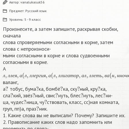
Автор:
vanalukasuk56
Предмет:
Русский язык
Уровень:
5 - 9 класс
Произнесите, а затем запишите, раскрывая скобки,
сначала
слова спроверяемыми согласными в корне, затем
слова с непроизноси-
мыми согласными в корне и слова судвоенными
согласными в корне.
А
л
,
л
л
е
я
,
а
(
л
,
л
л
е
р
г
и
я
,
а
(
л
,
л
л
и
г
а
т
о
р
,
а
л
,
л
л
е
т
ь
,
в
а
(
н
,
н
л
л
л
е
я
а
л
л
л
е
р
г
и
я
а
л
л
л
и
г
а
т
о
р
а
л
л
л
е
т
ь
в
а
н
н
н
о
ч
валанг,
?
?
?
?
?
а
тобус, бума
ка, бомбё
ка, ску
ный, кру
ка,
?
?
?
?
?
сла
кий, звёз
ный, свис
нуть, блес
нуть, лес
ни-
?
?
ца, чудес
ница, чу
ствовать, класс, сс)ная комната,
?
груп, пп)а, праз
ник.
1. Какие слова вы не выписали? Почему? Запишите их.
2. Правописание каких слов надо запомнить или
проверить по слова-