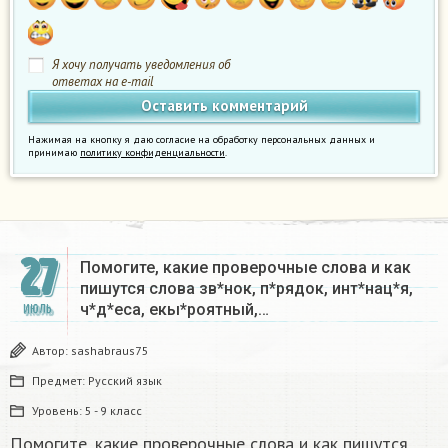
Я хочу получать уведомления об
ответах на e-mail
Нажимая на кнопку я даю согласие на обработку персональных данных и
принимаю
политику конфиденциальности
.
27
Помогите, какие проверочные слова и как
пишутся слова зв*нок, п*рядок, инт*нац*я,
ч*д*еса, екы*роятный,…
ИЮЛЬ
Автор:
sashabraus75
Предмет:
Русский язык
Уровень:
5 - 9 класс
Помогите, какие проверочные слова и как пишутся