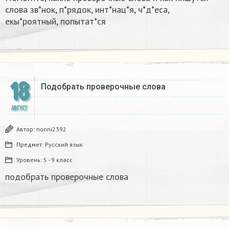
слова зв*нок, п*рядок, инт*нац*я, ч*д*еса,
екы*роятный, попытат*ся
18
Подобрать проверочные слова
АВГУСТ
Автор:
nonni2392
Предмет:
Русский язык
Уровень:
5 - 9 класс
подобрать проверочные слова