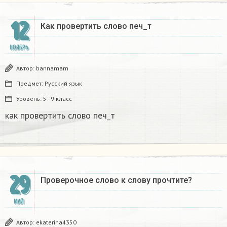
12
Как провертить слово печ_т​
НОЯБРЬ
Автор:
bannamam
Предмет:
Русский язык
Уровень:
5 - 9 класс
как провертить слово печ_т​
29
Проверочное слово к слову прочтите?​
МАЙ
Автор:
ekaterina4350