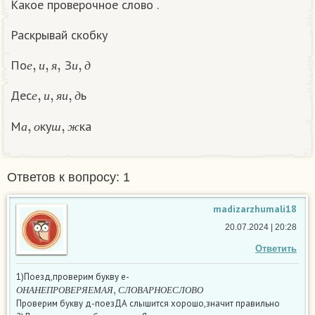
Какое проверочное слово .
Раскрывай скобку
е
,
и
,
я
,
и
,
д
По
З
е
и
я
и
д
е
,
и
,
я
и
,
д
Дес
ь
е
и
я
и
д
а
,
о
ш
,
ж
М
ку
ка
а
о
ш
ж
Ответов к вопросу: 1
madizarzhumali18
20.07.2024 | 20:28
Ответить
1)Поезд,проверим букву е-
О
Н
А
Н
Е
П
Р
О
В
Е
Р
Я
Е
М
А
Я
,
С
Л
О
В
А
Р
Н
О
Е
С
Л
О
В
О
О
Н
А
Н
Е
П
Р
О
В
Е
Р
Я
Е
М
А
Я
С
Л
О
В
А
Р
Н
О
Е
С
Л
О
В
О
Проверим букву д-поезДА слышится хорошо,значит правильно