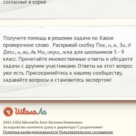
согласные в корне
Получите помощь в решении задачи по Какое
е
,
и
,
я
,
и
,
д
проверочное слово . Раскрывай скобку По
З
е
,
и
,
я
и
,
д
а
,
о
ш
,
ж
е
и
я
и
д
Дес
ь М
ку
ка для школьников 5 - 9
е
и
я
и
д
а
о
ш
ж
класс. Прочитайте множественные ответы и обсудите
задачи с другими участниками. Ответы на этот вопрос
уже есть. Присоединяйтесь к нашему сообществу,
задавайте вопросы и становитесь экспертом!
2015-2026 ШколаЛа. Блог Евгении Климкович.
За воровство контента сразу к директору! С родителями!
Политика конфиденциальности
Пользовательское соглашение