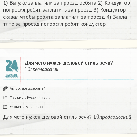
1) Вы уже за­пла­ти­ли за про­езд ре­бя­та 2) Кон­дук­тор
по­про­сил ребят за­пла­тить за про­езд 3) Кон­дук­тор
ска­зал чтобы ре­бя­та за­пла­ти­ли за про­езд 4) За­пла­
ти­те за про­езд по­про­сил ребят кон­дук­тор​
24
Для чего нужен деловой стиль речи?
10
п
р
е
д
л
о
ж
е
н
и
й
п
р
е
д
л
о
ж
е
н
и
й
ДЕКАБРЬ
Автор:
aleksceban94
Предмет:
Русский язык
Уровень:
5 - 9 класс
10
п
р
е
д
л
о
ж
е
н
и
Для чего нужен деловой стиль речи?
п
р
е
д
л
о
ж
е
н
и
й