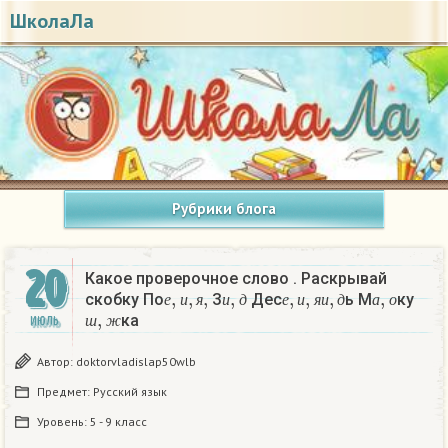
ШколаЛа
Рубрики блога
20
Какое проверочное слово . Раскрывай
е
,
и
,
я
,
и
,
д
е
,
и
,
я
и
,
д
а
,
о
скобку По
З
Дес
ь М
ку
ш
,
ж
е
и
я
и
д
е
и
я
и
д
а
о
ка
ИЮЛЬ
ш
ж
Автор:
doktorvladislap50wlb
Предмет:
Русский язык
Уровень:
5 - 9 класс