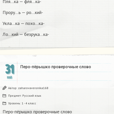
Пля…ка — фля…ка-
Прору…ь — ро…кий-
Укла…ка — похо…ка-
Ло…кий — безрука…ка-
31
Перо-пёрышко проверочные слово
МАЙ
Автор:
zaharovaveronika168
Предмет:
Русский язык
Уровень:
1 - 4 класс
Перо-пёрышко проверочные слово