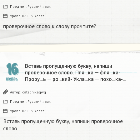
Предмет:
Русский язык
Уровень:
5 - 9 класс
проверочное слово к слову прочтите?​
16
Вставь пропущенную букву, напиши
проверочное слово. Пля…ка — фля…ка-
Прору…ь — ро…кий- Укла…ка — похо…ка-…
НОЯБРЬ
Автор:
catsonikaqwq
Предмет:
Русский язык
Уровень:
5 - 9 класс
Вставь пропущенную букву, напиши проверочное
слово.