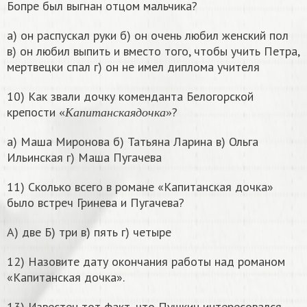
Бопре был выгнан отцом мальчика?
а) он распускал руки б) он очень любил женский пол
в) он любил выпить и вместо того, чтобы учить Петра,
мертвецки спал г) он не имел диплома учителя
10) Как звали дочку коменданта Белогорской
«
К
а
п
и
т
а
н
с
к
а
я
д
о
ч
к
а
»
крепости
?
«
К
а
п
и
т
а
н
с
к
а
я
д
о
ч
к
а
»
а) Маша Миронова б) Татьяна Ларина в) Ольга
Ильинская г) Маша Пугачева
11) Сколько всего в романе «Капитанская дочка»
было встреч Гринева и Пугачева?
А) две Б) три в) пять г) четыре
12) Назовите дату окончания работы над романом
«Капитанская дочка».
13) Известен тот факт, что Пушкин интересовался