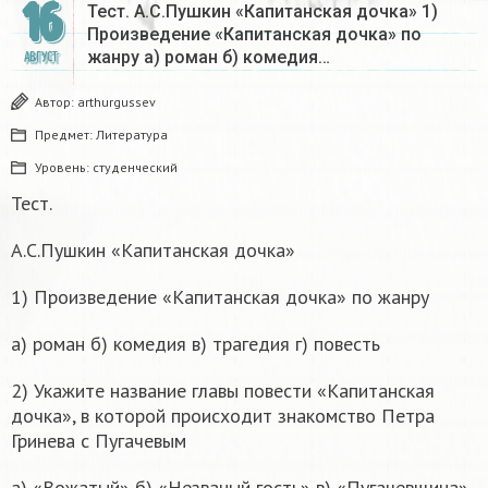
16
Тест. А.С.Пушкин «Капитанская дочка» 1)
Произведение «Капитанская дочка» по
жанру а) роман б) комедия…
АВГУСТ
Автор:
arthurgussev
Предмет:
Литература
Уровень:
студенческий
Тест.
А.С.Пушкин «Капитанская дочка»
1) Произведение «Капитанская дочка» по жанру
а) роман б) комедия в) трагедия г) повесть
2) Укажите название главы повести «Капитанская
дочка», в которой происходит знакомство Петра
Гринева с Пугачевым
а) «Вожатый» б) «Незваный гость» в) «Пугачевщина»