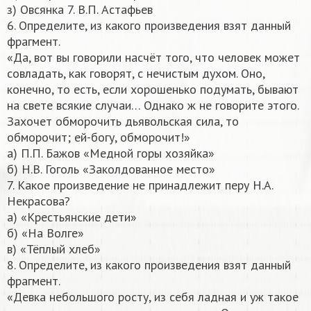
з) Овсянка 7. В.П. Астафьев
6. Определите, из какого произведения взят данный
фрагмент.
«Да, вот вы говорили насчёт того, что человек может
совладать, как говорят, с нечистым духом. Оно,
конечно, то есть, если хорошенько подумать, бывают
на свете всякие случаи… Однако ж не говорите этого.
Захочет обморочить дьявольская сила, то
обморочит; ей-богу, обморочит!»
а) П.П. Бажов «Медной горы хозяйка»
б) Н.В. Гоголь «Заколдованное место»
7. Какое произведение не принадлежит перу Н.А.
Некрасова?
а) «Крестьянские дети»
б) «На Волге»
в) «Тёплый хлеб»
8. Определите, из какого произведения взят данный
фрагмент.
«Девка небольшого росту, из себя ладная и уж такое