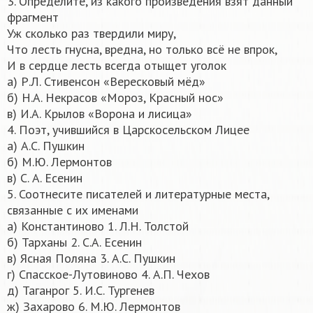
3. Определите, из какого произведения взят данный
фрагмент
Уж сколько раз твердили миру,
Что лесть гнусна, вредна, но только всё не впрок,
И в сердце лесть всегда отыщет уголок
а) Р.Л. Стивенсон «Вересковый мёд»
б) Н.А. Некрасов «Мороз, Красный нос»
в) И.А. Крылов «Ворона и лисица»
4. Поэт, учившийся в Царскосельском Лицее
а) А.С. Пушкин
б) М.Ю. Лермонтов
в) С. А. Есенин
5. Соотнесите писателей и литературные места,
связанные с их именами
а) Константиново 1. Л.Н. Толстой
б) Тарханы 2. С.А. Есенин
в) Ясная Поляна 3. А.С. Пушкин
г) Спасское-Лутовиново 4. А.П. Чехов
д) Таганрог 5. И.С. Тургенев
ж) Захарово 6. М.Ю. Лермонтов