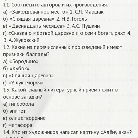
11. Соотнесите авторов и их произведения.
а) «Заколдованное место» 1. С.Я. Маршак
б) «Спящая царевна» 2. Н.В. Гоголь
в) «Двенадцать месяцев» 3. А.С. Пушкин
г) «Сказка о мёртвой царевне и о семи богатырях» 4.
В. А. Жуковский
12. Какие из перечисленных произведений имеют
признаки баллады?
а) «Бородино»
б) «Кубок»
в) «Спящая царевна»
г) «У лукоморья»
13. Какой главный литературный приём лежит в
основе загадки?
а) гипербола
б) эпитет
в) олицетворение
г) метафора
14. Кто из художников написал картину «Алёнушка»?