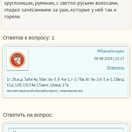
круглолицая, румяная, с светло-русыми волосами,
гладко зачёсанными за уши, которые у ней так и
горели.
Ответов к вопросу: 1
MilanaImogen
06.08.2024 | 12:17
Ответить
1г; 2б,в,д; 3абе;4а; 5бвг; 6а-3, б-4,в-1, г-2; 7бв; 8г; 9а-2,б-3, в-1; 10вгд;
11д; 12б; 13г;14а; 15авге; 16авд; 17в
т
е
с
т
е
с
т
ь
в
с
в
о
б
о
д
н
о
м
д
о
с
т
у
п
е
,
о
т
в
е
т
ы
т
о
ж
е
т
е
с
т
е
с
т
ь
в
с
в
о
б
о
д
н
о
м
д
о
с
т
у
п
е
о
т
в
е
т
ы
т
о
ж
е
Ответить на вопрос: