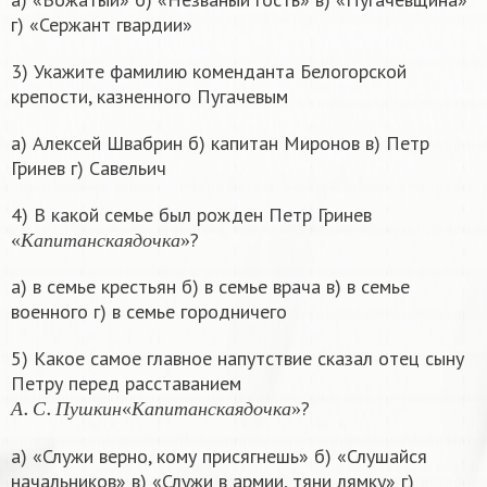
г) «Сержант гвардии»
3) Укажите фамилию коменданта Белогорской
крепости, казненного Пугачевым
а) Алексей Швабрин б) капитан Миронов в) Петр
Гринев г) Савельич
4) В какой семье был рожден Петр Гринев
«
К
а
п
и
т
а
н
с
к
а
я
д
о
ч
к
а
»
?
«
К
а
п
и
т
а
н
с
к
а
я
д
о
ч
к
а
»
а) в семье крестьян б) в семье врача в) в семье
военного г) в семье городничего
5) Какое самое главное напутствие сказал отец сыну
Петру перед расставанием
А
.
С
.
П
у
ш
к
и
н
«
К
а
п
и
т
а
н
с
к
а
я
д
о
ч
к
а
»
?
А
С
П
у
ш
к
и
н
«
К
а
п
и
т
а
н
с
к
а
я
д
о
ч
к
а
»
а) «Служи верно, кому присягнешь» б) «Слушайся
начальников» в) «Служи в армии, тяни лямку» г)