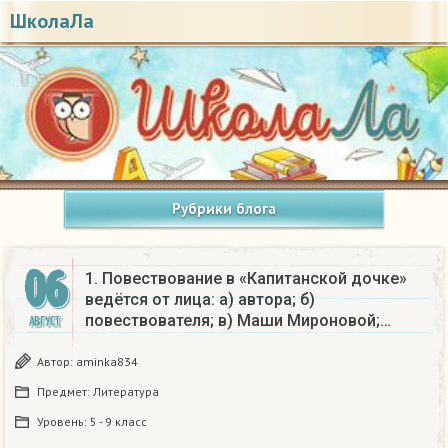
ШколаЛа
Рубрики блога
06
1. Повествование в «Капитанской дочке»
ведётся от лица: а) автора; б)
повествователя; в) Маши Мироновой;…
АВГУСТ
Автор:
aminka834
Предмет:
Литература
Уровень:
5 - 9 класс