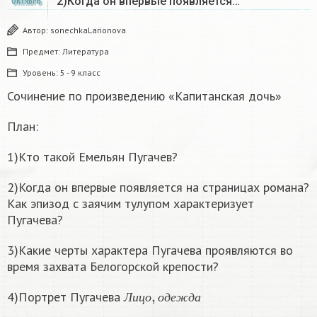
2)Когда он впервые появляется…
ОКТЯБРЬ
Автор:
sonechkaLarionova
Предмет:
Литература
Уровень:
5 - 9 класс
Сочинение по произведению «Капитанская дочь»
План:
1)Кто такой Емельян Пугачев?
2)Когда он впервые появляется на страницах романа?
Как эпизод с заячим тулупом характеризует
Пугачева?
3)Какие черты характера Пугачева проявляются во
время захвата Белогорской крепости?
Л
и
ц
о
,
о
д
е
ж
д
а
4)Портрет Пугачева
Л
и
ц
о
о
д
е
ж
д
а