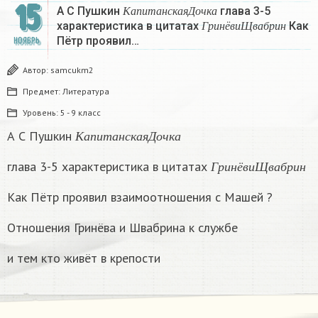
К
а
п
и
т
а
н
с
к
а
я
Д
о
ч
к
а
15
А С Пушкин
глава 3-5
Г
р
и
н
ё
в
и
Щ
в
а
б
р
и
н
К
а
п
и
т
а
н
с
к
а
я
Д
о
ч
к
а
характеристика в цитатах
Как
Г
р
и
н
ё
в
и
Щ
в
а
б
р
и
н
Пётр проявил…
НОЯБРЬ
Автор:
samcukm2
Предмет:
Литература
Уровень:
5 - 9 класс
К
а
п
и
т
а
н
с
к
а
я
Д
о
ч
к
а
А С Пушкин
К
а
п
и
т
а
н
с
к
а
я
Д
о
ч
к
а
Г
р
и
н
ё
в
и
Щ
в
а
б
р
глава 3-5 характеристика в цитатах
Г
р
и
н
ё
в
и
Щ
в
а
б
р
и
н
Как Пётр проявил взаимоотношения с Машей ?
Отношения Гринёва и Швабрина к службе
и тем кто живёт в крепости