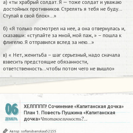
а) «ты храбрый солдат. Я — тоже солдат и уважаю
достойных противников. Стрелять я тебя не буду…
Ступай в свой блок»…»
б) «Я только посмотрел на нее, а она отвернулась и,
сказавши: «ступайте за мной, мой паж, » – пошла к
флигелю. Я отправился вслед за нею…»
в) « Нет, женитьба – шаг серьезный, надо сначала
взвесить предстоящие обязанности,
ответственность…чтобы потом чего не вышло»
06
ХЕЛПППП! Сочинение «Капитанская дочка»
План 1. Повесть Пушкина «Капитанская
Ч
т
о
т
а
к
о
е
л
и
ч
н
о
с
т
ь
?
дочка»
…
ДЕКАБРЬ
Ч
т
о
т
а
к
о
е
л
и
ч
н
о
с
т
ь
Автор:
sofiarubanskaa52155