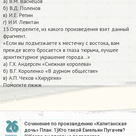
а) В.М. Васнецов
б) В.Д. Поленов
в) И.Е. Репин
г) И.И. Левитан
15.Определите, из какого произведения взят данный
фрагмент.
«Если вы подъезжаете к местечку с востока, вам
прежде всего бросается в глаза тюрьма, лучшее
архитектурное украшение города…»
а) Г.Х. Андерсен «Снежная королева»
б) В.Г. Короленко «В дурном обществе»
в) А.П. Чехов «Хирургия»
Помогите пжжж​
26
Сочинение по произведению «Капитанская
дочь» План: 1)Кто такой Емельян Пугачев?