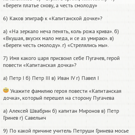
«Береги платье снову, а честь смолоду»
6) Каков эпиграф к «Капитанской дочке»?
а) «На зеркало неча пенять, коль рожа крива». б)
«Вкушая, вкусих мало меда, и се аз умираю». в)
«Береги честь смолоду». г) «Стрелялись мы».
7) Имя какого царя присвоил себе Пугачев, герой
повести «Капитанская дочка»?
а) Петр I б) Петр III в) Иван IV г) Павел I
Укажите фамилию героя повести «Капитанская
дочка», который перешел на сторону Пугачева
а) Алексей Швабрин б) капитан Миронов в) Петр
Гринев г) Савельич
9) По какой причине учитель Петруши Гринева мосье