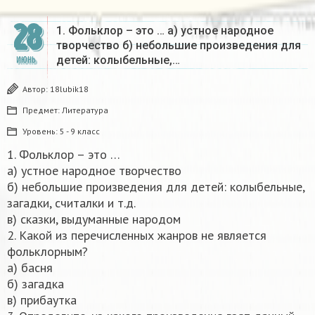
28
1. Фольклор – это … а) устное народное
творчество б) небольшие произведения для
детей: колыбельные,…
ИЮНЬ
Автор:
18lubik18
Предмет:
Литература
Уровень:
5 - 9 класс
1. Фольклор – это …
а) устное народное творчество
б) небольшие произведения для детей: колыбельные,
загадки, считалки и т.д.
в) сказки, выдуманные народом
2. Какой из перечисленных жанров не является
фольклорным?
а) басня
б) загадка
в) прибаутка