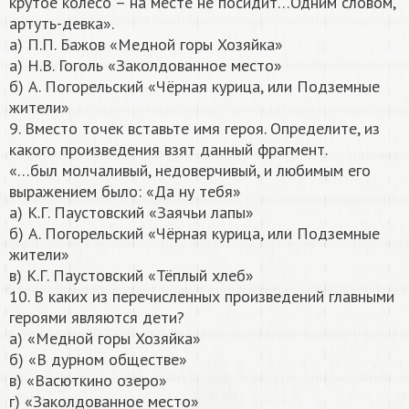
крутое колесо – на месте не посидит…Одним словом,
артуть-девка».
а) П.П. Бажов «Медной горы Хозяйка»
а) Н.В. Гоголь «Заколдованное место»
б) А. Погорельский «Чёрная курица, или Подземные
жители»
9. Вместо точек вставьте имя героя. Определите, из
какого произведения взят данный фрагмент.
«…был молчаливый, недоверчивый, и любимым его
выражением было: «Да ну тебя»
а) К.Г. Паустовский «Заячьи лапы»
б) А. Погорельский «Чёрная курица, или Подземные
жители»
в) К.Г. Паустовский «Тёплый хлеб»
10. В каких из перечисленных произведений главными
героями являются дети?
а) «Медной горы Хозяйка»
б) «В дурном обществе»
в) «Васюткино озеро»
г) «Заколдованное место»