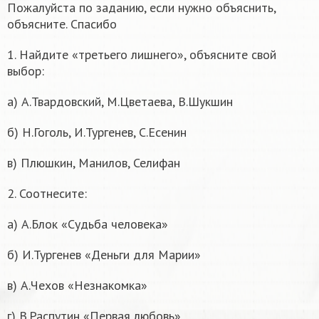
Пожалуйста по заданию, если нужно объяснить,
объясните. Спасибо
1. Найдите «третьего лишнего», объясните свой
выбор:
а) А.Твардовский, М.Цветаева, В.Шукшин
б) Н.Гоголь, И.Тургенев, С.Есенин
в) Плюшкин, Манилов, Селифан
2. Соотнесите:
а) А.Блок «Судьба человека»
б) И.Тургенев «Деньги для Марии»
в) А.Чехов «Незнакомка»
г) В.Распутин «Первая любовь»