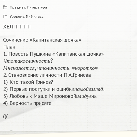
Предмет:
Литература
Уровень:
5 - 9 класс
ХЕЛПППП!
Сочинение «Капитанская дочка»
План
1. Повесть Пушкина «Капитанская дочка»
Ч
т
о
т
а
к
о
е
л
и
ч
н
о
с
т
ь
?
М
н
е
к
а
ж
е
т
с
я
,
ч
т
о
л
и
ч
н
о
с
т
ь
.
∗
к
о
р
о
т
к
о
∗
Ч
т
о
т
а
к
о
е
л
и
ч
н
о
с
т
ь
М
н
е
к
а
ж
е
т
с
я
ч
т
о
л
и
ч
н
о
с
т
ь
к
о
р
о
т
к
о
2. Становление личности П.А.Гринёва
1) Кто такой Гринев?
н
а
м
о
й
в
з
г
л
я
д
.
2) Первые поступки и ошибки
и
л
и
д
у
е
л
ь
н
а
м
о
й
в
з
г
л
я
д
3) Любовь к Маше Мироновой
и
л
и
д
у
е
л
ь
4) Верность присяге
(((​