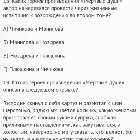
18. Каких героев произведения «Мёртвые души»
автор намеревался провести через жизненные
испытания к возрождению во втором томе?
А) Чичикова и Манилова
Б) Манилова и Ноздрёва
В) Ноздрёва и Плюшкина
Г) Плюшкина и Чичикова
19. Кто из героев произведения «Мёртвые души»
описан в следующем отрывке?
Господин скинул с себя картуз и размотал с шеи
шерстяную, радужных цветов косынку, какую женатым
приготовляет своими руками супруга, снабжая
приличными наставлениями, как закутываться, а
холостым, наверное, не могу сказать, кто делает. Бог
их знает; я никогда не носил таких косынок?