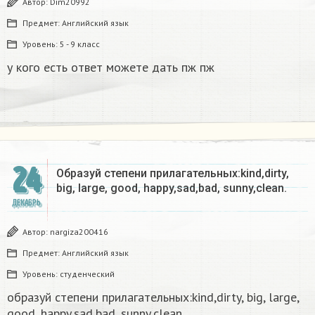
Автор:
Dim20992
Предмет:
Английский язык
Уровень:
5 - 9 класс
у кого есть ответ можете дать пж пж
24
Образуй степени прилагательных:kind,dirty,
big, large, good, happy,sad,bad, sunny,clean.​
ДЕКАБРЬ
Автор:
nargiza200416
Предмет:
Английский язык
Уровень:
студенческий
образуй степени прилагательных:kind,dirty, big, large,
good, happy,sad,bad, sunny,clean.​