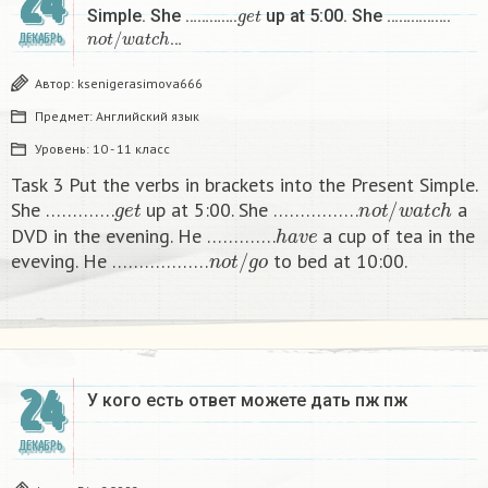
24
g
e
t
Simple. She ………….
up at 5:00. She …………….
n
o
t
/
w
a
t
c
h
…
ДЕКАБРЬ
Автор:
ksenigerasimova666
Предмет:
Английский язык
Уровень:
10 - 11 класс
Task 3 Put the verbs in brackets into the Present Simple.
g
e
t
n
o
t
/
w
a
t
c
h
She ………….
up at 5:00. She …………….
a
h
a
v
e
DVD in the evening. He ………….
a cup of tea in the
n
o
t
/
g
o
eveving. He ………………
to bed at 10:00. ​
24
У кого есть ответ можете дать пж пж ​
ДЕКАБРЬ