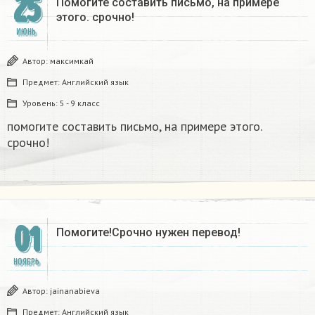
25
Помогите составить письмо, на примере
этого. срочно!​
ИЮНЬ
Автор:
максимкай
Предмет:
Английский язык
Уровень:
5 - 9 класс
помогите составить письмо, на примере этого.
срочно!​
01
Помогите!Срочно нужен перевод!
НОЯБРЬ
Автор:
jainanabieva
Предмет:
Английский язык