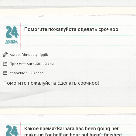
24
Помогите пожалуйста сделать срочноо! ​
ДЕКАБРЬ
Автор:
fdmqqolyjriggfk
Предмет:
Английский язык
Уровень:
5 - 9 класс
Помогите пожалуйста сделать срочноо!
24
Какое время?Barbara has been going her
make-up for half an hour but hasn’t finished.