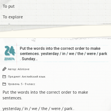
To put
To explore
24
Put the words into the correct order to make
sentences. yesterday / in / we / the / were / park
. Sunday…
ДЕКАБРЬ
Автор:
Ailinlove
Предмет:
Английский язык
Уровень:
5 - 9 класс
Put the words into the correct order to make
sentences.
yesterday / in / we / the / were / park .