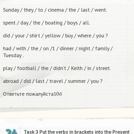
Sunday / they / to / cinema / the / last / went.
spent / day / the / boating / boys / all.
did / your / shirt / yellow / buy / where / you ?
had / with / the / on /1 / dinner / night / family /
Tuesday .
play / football / the / didn’t / Keith / in / street.
abroad / did / last / travel / summer / you ?
10
б
Ответьте пожалуйста
б
Task 3 Put the verbs in brackets into the Present