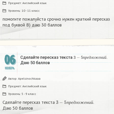
Предмет:
Английский язык
Уровень:
10 - 11 класс
помогите пожалуйста срочно нужен краткий пересказ
под буквой В) даю 30 баллов
06
3
−
5
п
р
е
д
л
о
ж
е
н
и
й
Сделайте пересказ текста
.
п
р
е
д
л
о
ж
е
н
и
й
Даю 50 баллов ​
НОЯБРЬ
Автор:
Apelsinochkaaa
Предмет:
Английский язык
Уровень:
5 - 9 класс
3
−
5
п
р
е
д
л
о
ж
е
н
и
й
Сделайте пересказ текста
.
п
р
е
д
л
о
ж
е
н
и
й
Даю 50 баллов ​