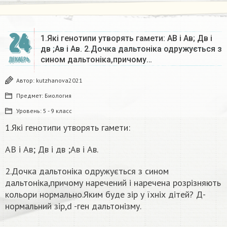
24
1.Які генотипи утворять гамети: АВ і Ав; Дв і
дв ;Ав і Ав. 2.Дочка дальтоніка одружується з
сином дальтоніка,причому…
ДЕКАБРЬ
Автор:
kutzhanova2021
Предмет:
Биология
Уровень:
5 - 9 класс
1.Які генотипи утворять гамети:
АВ і Ав; Дв і дв ;Ав і Ав.
2.Дочка дальтоніка одружується з сином
дальтоніка,причому наречений і наречена розрізняють
кольори нормально.Яким буде зір у їхніх дітей? Д-
нормальний зір,d -ген дальтонізму.