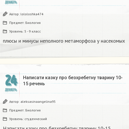
ДЕКАБРЬ
Автор:
lololoshka474
Предмет:
Биология
Уровень:
5 - 9 класс
плюсы и минусы неполного метаморфоза у насекомых​
24
Написати казку про безхребетну тварину 10-
15 речень​
ДЕКАБРЬ
Автор:
aleksasinaangelina95
Предмет:
Биология
Уровень:
студенческий
Написати казку про безхребетну тварину 10-15