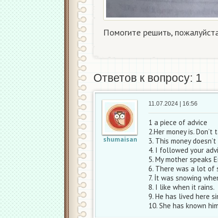
Помогите решить, пожалуйста
Ответов к вопросу: 1
11.07.2024 | 16:56
1 a piece of advice
2.Her money is. Don’t t
shumaisan
3. This money doesn’t
4. I followed your adv
5. My mother speaks E
6. There was a lot of
7. İt was snowing whe
8. I like when it rains.
9. He has lived here si
10. She has known him