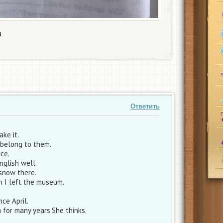
​
Ответить
ake it.
 belong to them.
ice.
nglish well.
 snow there.
n I left the museum.
nce April.
 for many years.She thinks.