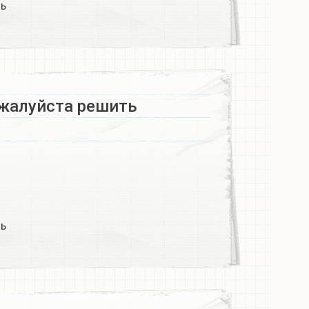
ь​
жалуйста решить​
ь​