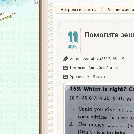
Вопросы и ответы
Английский 
11
Помогите реш
ИЮЛЬ
Автор:
skyrlatova2312p69cg8
Предмет:
Английский язык
Уровень:
5 - 9 класс