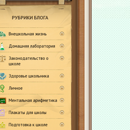
РУБРИКИ БЛОГА
Внешкольная жизнь
Домашняя лаборатория
Законодательство о
школе
Здоровье школьника
Личное
Ментальная арифметика
Плакаты для школы
Подготовка к школе