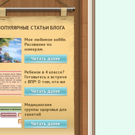
ПОПУЛЯРНЫЕ СТАТЬИ БЛОГА
Мое любимое хобби.
Рисование по
номерам.
Читать далее
Ребенок в 4 классе?
Готовьтесь к встрече
с ВПР! О том, что же
это такое.
Читать далее
Медицинские
группы здоровья для
занятий
физкультурой в
Читать далее
школе