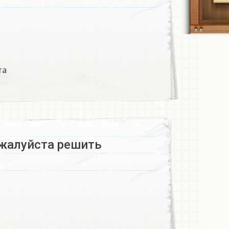
а​
жалуйста решить​