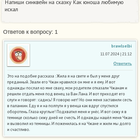
Напиши синквейн на сказку Как юноша любимую
искал
Ответов к вопросу: 1
brawlselbi
11.07.2024 | 21:12
Ответить
Это на подобие рассказа : Жила я на свете и был у меня друг
преданный. Звали его Чжан нравился он мне и я ему. И вот
однажды послал ко мне сваху, мои родители отказали Чжанам и
решили отдать меня под венец за Ван Лана. И вот приходят его
слуги и говорят : садись! Я говорю нет! Но они меня заставили сесть
в паланкин. Еду я и на полпути я у венца как вдруг спустился
оборотень. Глаза круглые! Подхватил меня и унёс. И вот сижу я в
темнице сколько сижу дней не счесть. И однажды нашёл меня Чжан
и вызволил из темницы. И поженилась я на Чжане и жили мы долго
и счастливо.