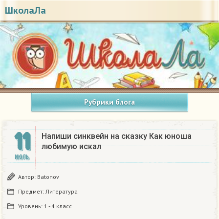
ШколаЛа
Рубрики блога
11
Напиши синквейн на сказку Как юноша
любимую искал
ИЮЛЬ
Автор:
Batonov
Предмет:
Литература
Уровень:
1 - 4 класс