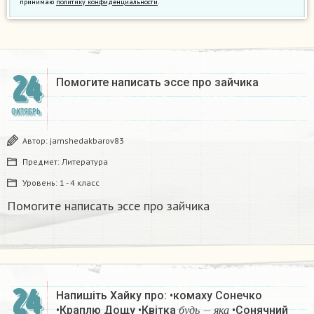
принимаю
политику конфиденциальности
.
24
Помогите написать эссе про зайчика
ОКТЯБРЬ
Автор:
jamshedakbarov83
Предмет:
Литература
Уровень:
1 - 4 класс
Помогите написать эссе про зайчика
24
Напишіть Хайку про: •комаху Сонечко
б
у
д
ь
−
я
к
а
•Краплю Дощу •Квітка
•Сонячний