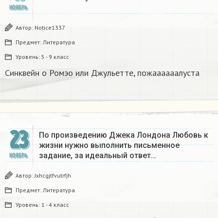
НОЯБРЬ
Автор:
Notice1337
Предмет:
Литература
Уровень:
5 - 9 класс
Синквейн о Ромэо или Джульетте, пожаааааалуста
23
По произведению Джека Лондона Любовь к
жизни нужно выполнить письменное
задание, за идеальный ответ…
НОЯБРЬ
Автор:
Jxhcgjtfvutrfjh
Предмет:
Литература
Уровень:
1 - 4 класс