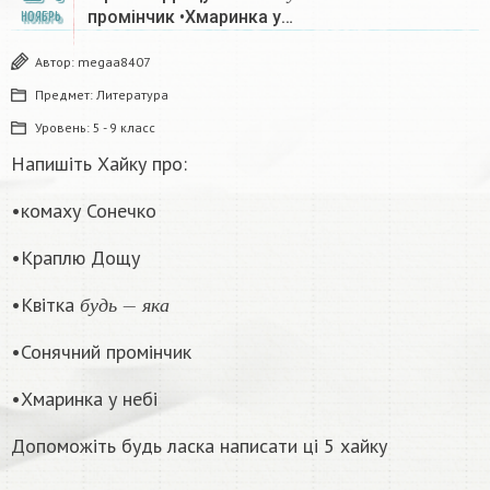
б
у
д
ь
я
к
а
промінчик •Хмаринка у…
НОЯБРЬ
Автор:
megaa8407
Предмет:
Литература
Уровень:
5 - 9 класс
Напишіть Хайку про:
•комаху Сонечко
•Краплю Дощу
б
у
д
ь
−
я
к
а
•Квітка
б
у
д
ь
я
к
а
•Сонячний промінчик
•Хмаринка у небі
Допоможіть будь ласка написати ці 5 хайку