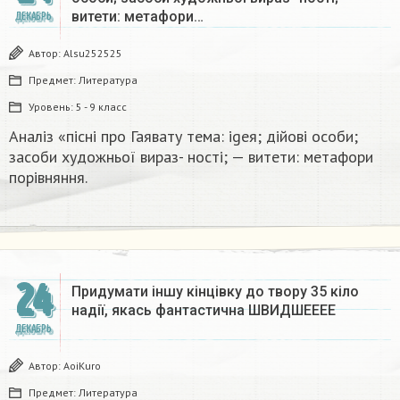
витети: метафори…
ДЕКАБРЬ
Автор:
Alsu252525
Предмет:
Литература
Уровень:
5 - 9 класс
Аналіз «пісні про Гаявату тема: igeя; дійові особи;
засоби художньої вираз- ності; — витети: метафори
порівняння.​
24
Придумати іншу кінцівку до твору 35 кіло
надії, якась фантастична​ ШВИДШЕЕЕЕ
ДЕКАБРЬ
Автор:
AoiKuro
Предмет:
Литература