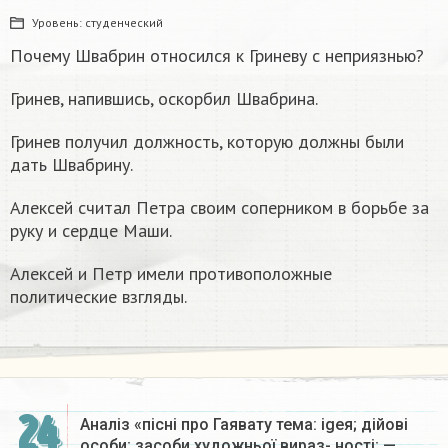
Уровень:
студенческий
Почему Швабрин относился к Гриневу с неприязнью?
Гринев, напившись, оскорбил Швабрина.
Гринев получил должность, которую должны были
дать Швабрину.
Алексей считал Петра своим соперником в борьбе за
руку и сердце Маши.
Алексей и Петр имели противоположные
политические взгляды.
24
Аналіз «пісні про Гаявату тема: igeя; дійові
особи; засоби художньої вираз- ності; —