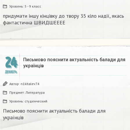
Уровень:
5 - 9 класс
придумати іншу кінцівку до твору 35 кіло надії, якась
фантастична​ ШВИДШЕЕЕЕ
24
Письмово пояснити актуальність балади для
українців
ДЕКАБРЬ
Автор:
n1kitalev74
Предмет:
Литература
Уровень:
студенческий
Письмово пояснити актуальність балади для
українців