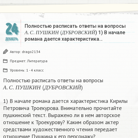
24
Полностью расписать ответы на вопросы
А
.
С
.
П
У
Ш
К
И
Н
(
Д
У
Б
Р
О
В
С
К
И
Й
) 1) В начале
А
С
П
У
Ш
К
И
Н
Д
У
Б
Р
О
В
С
К
И
Й
романа дается характеристика…
ДЕКАБРЬ
Автор:
drago2134
Предмет:
Литература
Уровень:
1 - 4 класс
Полностью расписать ответы на вопросы
А
.
С
.
П
У
Ш
К
И
Н
(
Д
У
Б
Р
О
В
С
К
И
Й
)
А
С
П
У
Ш
К
И
Н
Д
У
Б
Р
О
В
С
К
И
Й
1) В начале романа дается характеристика Кирилы
Петровича Троекурова. Внимательно прочитайте
пушкинский текст. Выражено ли в нем авторское
отношение к Троекурову? Каким образом актер
средствами художественного чтения передает
отношение Пушкина к его персонажу?