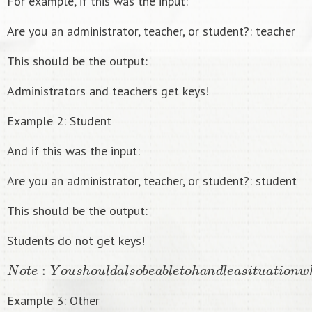
For example, if this was the input:
Are you an administrator, teacher, or student?: teacher
This should be the output:
Administrators and teachers get keys!
Example 2: Student
And if this was the input:
Are you an administrator, teacher, or student?: student
This should be the output:
Students do not get keys!
N
o
t
e
:
Y
o
u
s
h
o
u
l
d
a
l
s
o
b
e
a
b
l
e
t
o
h
a
n
d
l
e
a
s
i
t
u
a
t
i
o
n
w
h
Example 3: Other