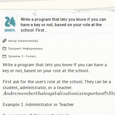
24
Write a program that lets you know if you can
have a key or not, based on your role at the
school. First…
ДЕКАБРЬ
Автор:
kotarisstwink2
Предмет:
Информатика
Уровень:
5 - 9 класс
Write a program that lets you know if you can have a
key or not, based on your role at the school.
First ask for the user’s role at the school. They can be a
student, administrator, or a teacher.
A
n
d
r
e
m
e
m
b
e
r
t
h
a
t
c
a
p
i
t
a
l
i
z
a
t
i
o
n
i
s
i
m
p
o
r
t
a
n
t
!
‘
S
t
u
Example 1: Administrator or Teacher