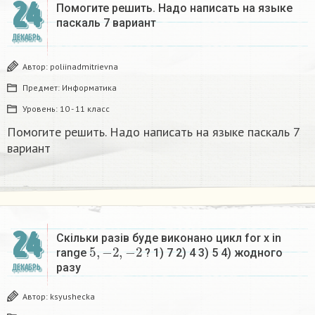
24
Помогите решить. Надо написать на языке
паскаль 7 вариант
ДЕКАБРЬ
Автор:
poliinadmitrievna
Предмет:
Информатика
Уровень:
10 - 11 класс
Помогите решить. Надо написать на языке паскаль 7
вариант
24
Скільки разів буде виконано цикл for x in
5
,
−
2
,
−
2
range
? 1) 7 2) 4 3) 5 4) жодного
разу​
ДЕКАБРЬ
Автор:
ksyushecka