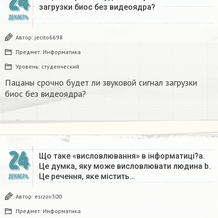
24
загрузки биос без видеоядра?​
ДЕКАБРЬ
Автор:
jecito6698
Предмет:
Информатика
Уровень:
студенческий
Пацаны срочно будет ли звуковой сигнал загрузки
биос без видеоядра?​
24
Що таке «висловлювання» в інформатиці?a.
Це думка, яку може висловлювати людина b.
Це речення, яке містить…
ДЕКАБРЬ
Автор:
esizov300
Предмет:
Информатика