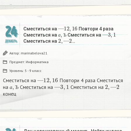
—
12
,
16
24
Сместиться на
Повтори 4 раза
а
,
Ъ
—
3
,
1
Сместиться на
Сместиться на
2
,
—
2
а
Ъ
Сместиться на
…
ДЕКАБРЬ
Автор:
marinabelova21
Предмет:
Информатика
Уровень:
5 - 9 класс
—
12
,
16
Сместиться на
Повтори 4 раза Сместиться
а
,
Ъ
—
3
,
1
2
,
—
2
на
Сместиться на
Сместиться на
а
Ъ
конец