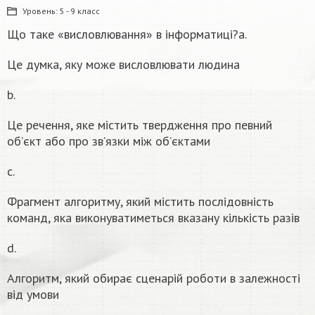
Уровень:
5 - 9 класс
Що таке «висловлювання» в інформатиці?a.
Це думка, яку може висловлювати людина
b.
Це речення, яке містить твердження про певний
об’єкт або про зв’язки між об’єктами
c.
Фрагмент алгоритму, який містить послідовність
команд, яка виконуватиметься вказану кількість разів
d.
Алгоритм, який обирає сценарій роботи в залежності
від умови