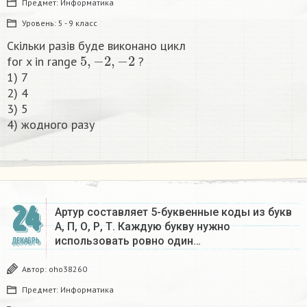
Предмет:
Информатика
Уровень:
5 - 9 класс
Скільки разів буде виконано цикл
5
,
−
2
,
−
2
for x in range
?
1) 7
2) 4
3) 5
4) жодного разу​
24
Артур составляет 5-буквенные коды из букв
А, П, О, Р, Т. Каждую букву нужно
использовать ровно один…
ДЕКАБРЬ
Автор:
oho38260
Предмет:
Информатика