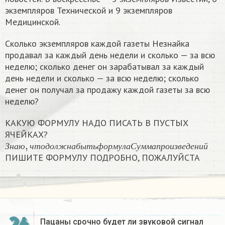
экземпляров Технической и 9 экземпляров
Медицинской.
Сколько экземпляров каждой газеты Незнайка
продавал за каждый день недели и сколько — за всю
неделю; сколько денег он зарабатывал за каждый
день недели и сколько — за всю неделю; сколько
денег он получал за продажу каждой газеты за всю
неделю?
КАКУЮ ФОРМУЛУ НАДО ПИСАТЬ В ПУСТЫХ
ЯЧЕЙКАХ?
З
н
а
ю
,
ч
т
о
д
о
л
ж
н
а
б
ы
т
ь
ф
о
р
м
у
л
а
С
у
м
м
а
п
р
о
и
з
в
е
д
е
З
н
а
ю
ч
т
о
д
о
л
ж
н
а
б
ы
т
ь
ф
о
р
м
у
л
а
С
у
м
м
а
п
р
о
и
з
в
е
д
е
н
и
й
ПИШИТЕ ФОРМУЛУ ПОДРОБНО, ПОЖАЛУЙСТА
Пацаны срочно будет ли звуковой сигнал