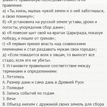
правления:
а) «Ты, князь, ищешь чужой земли и о ней заботишься,
а свою покинул»;
б) «Я установила на русской земле уставы, уроки и
погосты, упорядочив сбор дани»;
в) «Я повесил щит свой на вратах Царьграда, показуя
победу, и пошел от греков»;
г) «Я первым принял власть над славянскими
племенами и стал раздавать мужам свои города»;
д) «Если повадится волк к овцам, то выносет все
стадо, если его не убить».
3. Установите правильное соответствие между
терминами и определениями:
1. Летопись
А. Размер дани и сама дань в Древней Руси
2. Полюдье
Б. Запись событий по годам
3. Вече
В. Объезд князем с дружиной своих земель для сбора