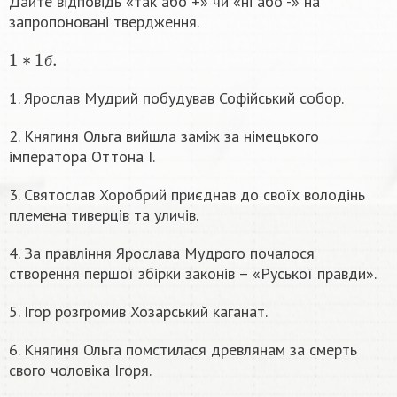
Дайте відповідь «так або +» чи «ні або -» на
запропоновані твердження.
1
∗
1
б
.
б
1. Ярослав Мудрий побудував Софійський собор.
2. Княгиня Ольга вийшла заміж за німецького
імператора Оттона І.
3. Святослав Хоробрий приєднав до своїх володінь
племена тиверців та уличів.
4. За правління Ярослава Мудрого почалося
створення першої збірки законів – «Руської правди».
5. Ігор розгромив Хозарський каганат.
6. Княгиня Ольга помстилася древлянам за смерть
свого чоловіка Ігоря.