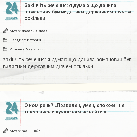
24
Закінчіть речення: я думаю що данила
романович був видатним державним діячем
оскільки.
ДЕКАБРЬ
Автор:
dada2905dada
Предмет:
История
Уровень:
5 - 9 класс
закінчіть речення: я думаю що данила романович був
видатним державним діячем оскільки.
24
О ком речь? «Праведен, умен, спокоен, не
тщеславен и лучше нам не найти!»
ДЕКАБРЬ
Автор:
morl15867