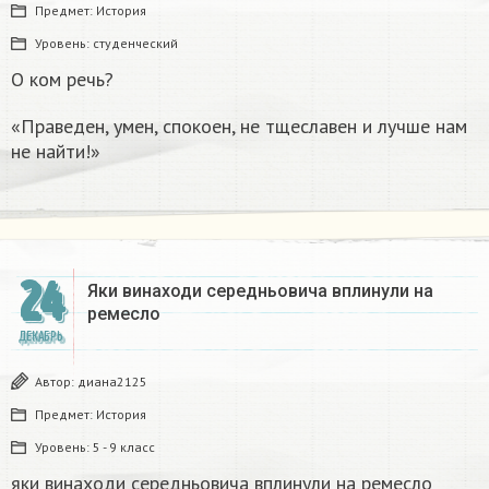
Предмет:
История
Уровень:
студенческий
О ком речь?
«Праведен, умен, спокоен, не тщеславен и лучше нам
не найти!»
24
Яки винаходи середньовича вплинули на
ремесло
ДЕКАБРЬ
Автор:
диана2125
Предмет:
История
Уровень:
5 - 9 класс
яки винаходи середньовича вплинули на ремесло