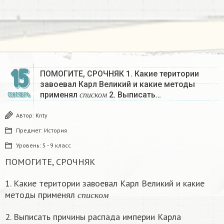
15
ПОМОГИТЕ, СРОЧНЯК 1. Какие територии
завоевал Карл Великий и какие методы
с
п
и
с
к
о
м
применял
2. Выписать…
СЕНТЯБРЬ
с
п
и
с
к
о
м
Автор:
Knty
Предмет:
История
Уровень:
5 - 9 класс
ПОМОГИТЕ, СРОЧНЯК
1. Какие територии завоевал Карл Великий и какие
с
п
и
с
к
о
м
методы применял
с
п
и
с
к
о
м
2. Выписать причины распада империи Карла