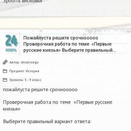
Зробіть висновки
24
Пожайлуста решите срочнооооо
Проверочная работа по теме «Первые
русские князья» Выберите правильный…
НОЯБРЬ
Автор:
otvalvsego
Предмет:
История
Уровень:
5 - 9 класс
пожайлуста решите срочнооооо
Проверочная работа по теме «Первые русские
князья»
Выберите правильный вариант ответа: