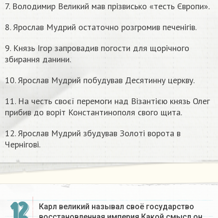
7. Володимир Великий мав прізвисько «тесть Європи».
8. Ярослав Мудрий остаточно розгромив печенігів.
9. Князь Ігор запровадив погости для щорічного
збирання данини.
10. Ярослав Мудрий побудував Десятинну церкву.
11. На честь своєї перемоги над Візантією князь Олег
прибив до воріт Константинополя свого щита.
12. Ярослав Мудрий збудував Золоті ворота в
Чернігові.
12
Карл великий называл своё государство
восстановленная империя Какой смысл он