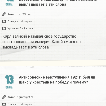
выкладывает в эти слова
ИЮНЬ
Автор:
hvuf79rtwq
Предмет:
История
Уровень:
5 - 9 класс
Карл великий называл своё государство
восстановленная империя Какой смысл он
выкладывает в эти слова
13
Антисовеские выступления 1921г. был ли
шанс у крестьян на победу и почему?​
ИЮНЬ
Автор:
tigrantigr478
Предмет:
История