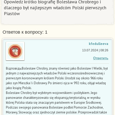
Opowiedz krótko biografię Bolesława Chrobrego i
dlaczego był najlepszym władcóm Polski pierwszych
Piastów​
Ответов к вопросу: 1
kfedulleeva
13.07.2024 | 08:26
Ответить
Відповідь:Bolesław Chrobry, znany również jako Bolesław I Wielki, był
jednym z najważniejszych władców Polski wczesnośredniowiecznej i
pierwszym koronowanym królem Polski. Urodził się około 966 roku
jako syn Mieszka I i Dobrawy. Po śmierci ojca w 992 roku, objął władzę
jako książę Polski.
Bolesław Chrobry był wybitnym wojownikiem i politykiem. Jego
panowanie charakteryzowało się ekspansją terytorialną, w wyniku
której Polska stała się znaczącym państwem w Europie Środkowej.
Podczas swojego panowania Bolesław podbił Pomorze Zachodnie,
Morawy, Słowację oraz zjednoczył ziemie polskie. Przeprowadził także