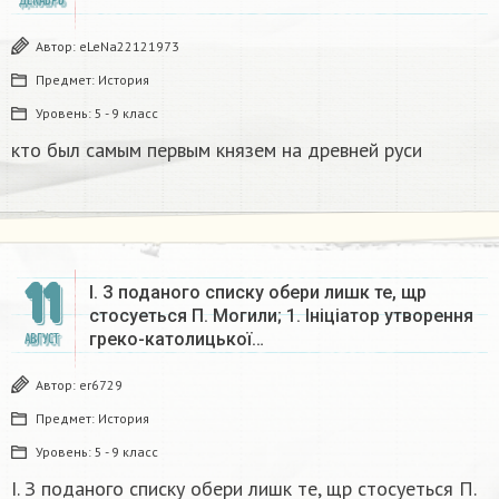
ДЕКАБРЬ
Автор:
eLeNa22121973
Предмет:
История
Уровень:
5 - 9 класс
кто был самым первым князем на древней руси
11
I. З поданого списку обери лишк те, щр
стосуеться П. Могили; 1. Ініціатор утворення
греко-католицької…
АВГУСТ
Автор:
er6729
Предмет:
История
Уровень:
5 - 9 класс
I. З поданого списку обери лишк те, щр стосуеться П.