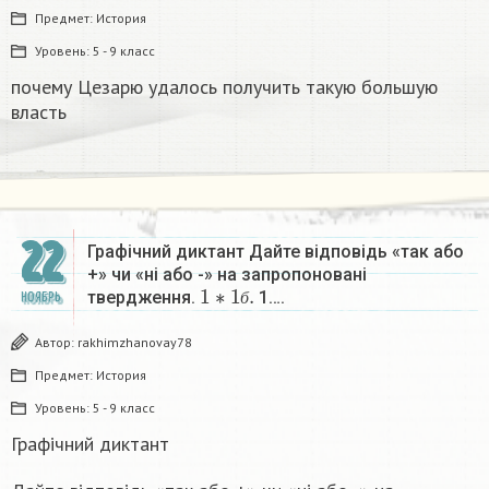
Предмет:
История
Уровень:
5 - 9 класс
почему Цезарю удалось получить такую большую
власть ​
22
Графічний диктант Дайте відповідь «так або
+» чи «ні або -» на запропоновані
1
∗
1
б
.
твердження.
1….
НОЯБРЬ
б
Автор:
rakhimzhanovay78
Предмет:
История
Уровень:
5 - 9 класс
Графічний диктант