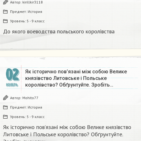
Автор:
kirillkir3118
Предмет:
История
Уровень:
5 - 9 класс
До якого воеводства польського королівства
02
Як історично пов’язані між собою Велике
князівство Литовське і Польське
королівство? Обґрунтуйте. Зробіть…
НОЯБРЬ
Автор:
Mohito77
Предмет:
История
Уровень:
5 - 9 класс
Як історично пов’язані між собою Велике князівство
Литовське і Польське королівство? Обґрунтуйте.