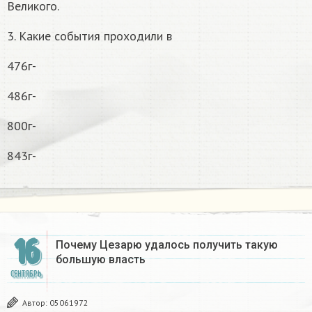
Великого.
3. Какие события проходили в
476г-
486г-
800г-
843г-
16
Почему Цезарю удалось получить такую
большую власть ​
СЕНТЯБРЬ
Автор:
05061972