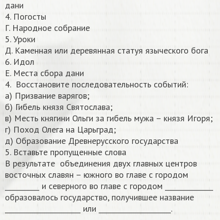
дани
4. Погосты
Г. Народное собрание
5. Уроки
Д. Каменная или деревянная статуя языческого бога
6. Идол
Е. Места сбора дани
4. Восстановите последовательность событий:
а) Призвание варягов;
б) Гибель князя Святослава;
в) Месть княгини Ольги за гибель мужа – князя Игоря;
г) Поход Олега на Царьград;
д) Образование Древнерусского государства
5. Вставьте пропущенные слова
В результате объединения двух главных центров
восточных славян – южного во главе с городом
__________ и северного во главе с городом ______________
образовалось государство, получившее название
______________________ или _____________________.