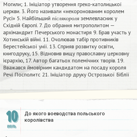
Могили; 1. Ініціатор утворення греко-католицької
церкви. 3. Його називали «некоронованим королем
п
і
с
л
я
к
о
р
о
л
я
Русі» 5. Найбільший
землевласник у
п
і
с
л
я
к
о
р
о
л
я
Східній Європі. 7. До обрання митрополитом —
архімандрит Печерського монастиря 9. Брав участь у
Хотинській війні. 11. Очолював табір противників
Берестейської унії. 13. Сприяв розвитку освіти,
книгодруку, 15. Відновив вищу православну церковну
ієрархію, 17. Автор багатьох полемічних творів. 19.
Вважався ймовірним кандидатом на посаду короля
Речі Посполитс 21. Ініціатор друку Острозької Біблії
10
До якого воеводства польського
королівства
ИЮЛЬ