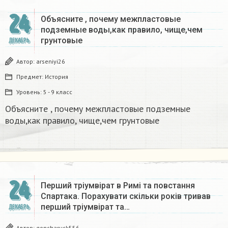
24
Объясните , почему межпластовые
подземные воды,как правило, чище,чем
грунтовые​
ДЕКАБРЬ
Автор:
arseniyi26
Предмет:
История
Уровень:
5 - 9 класс
Объясните , почему межпластовые подземные
воды,как правило, чище,чем грунтовые​
24
Перший тріумвірат в Римі та повстання
Спартака. Порахувати скільки років тривав
перший тріумвірат та…
ДЕКАБРЬ
Автор:
goncharuck556