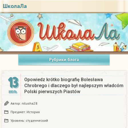
ШколаЛа
Рубрики блога
13
Opowiedz krótko biografię Bolesława
Chrobrego i dlaczego był najlepszym władcóm
Polski pierwszych Piastów​
ИЮЛЬ
Автор:
nilusha28
Предмет:
История
Уровень:
студенческий