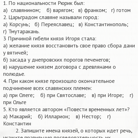
1. По национальности Рюрик был:
а) славянином; б) варягом; в) франком; г) готом
2. Царьградом славяне называли город:
а) Корсунь; б) Переяславец; в) Константинополь;
г) Тмутаракань.
3 Причиной гибели князя Игоря стала:
а) желание князя восстановить свое право сбора дани
у вятичей;
б) засада у днепровских порогов печенегов;
в) нарушение князем договора с древлянами о
полюдье.
4. При каком князе произошло окончательное
подчинение всех славянских племен:
а) при Олеге; б) при Святославе; в) при Игоре; г)
при Ольге
5. Кто является автором «Повести временных лет»?
а) Макарий; б) Илларион; в) Нестор; г)
Константин
2. Запишите имена князей, о которых идет речь,
укажите правильную последовательность их