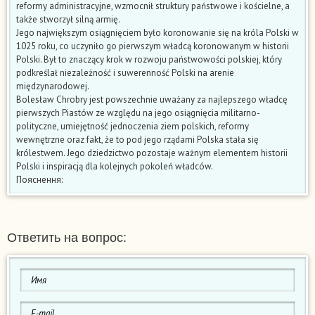
reformy administracyjne, wzmocnił struktury państwowe i kościelne, a
także stworzył silną armię.
Jego największym osiągnięciem było koronowanie się na króla Polski w
1025 roku, co uczyniło go pierwszym władcą koronowanym w historii
Polski. Był to znaczący krok w rozwoju państwowości polskiej, który
podkreślał niezależność i suwerenność Polski na arenie
międzynarodowej.
Bolesław Chrobry jest powszechnie uważany za najlepszego władcę
pierwszych Piastów ze względu na jego osiągnięcia militarno-
polityczne, umiejętność jednoczenia ziem polskich, reformy
wewnętrzne oraz fakt, że to pod jego rządami Polska stała się
królestwem. Jego dziedzictwo pozostaje ważnym elementem historii
Polski i inspiracją dla kolejnych pokoleń władców.
Пояснення:
Ответить на вопрос: