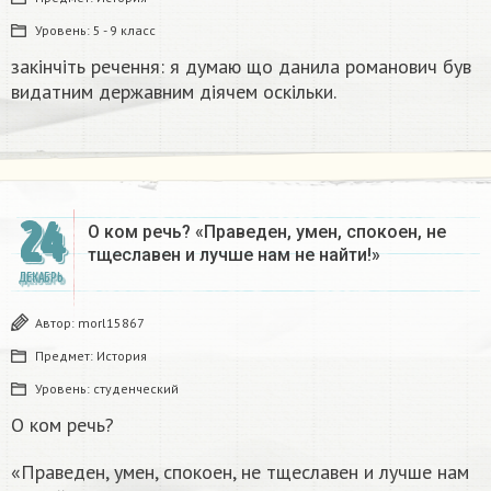
Уровень:
5 - 9 класс
закінчіть речення: я думаю що данила романович був
видатним державним діячем оскільки.
24
О ком речь? «Праведен, умен, спокоен, не
тщеславен и лучше нам не найти!»
ДЕКАБРЬ
Автор:
morl15867
Предмет:
История
Уровень:
студенческий
О ком речь?
«Праведен, умен, спокоен, не тщеславен и лучше нам