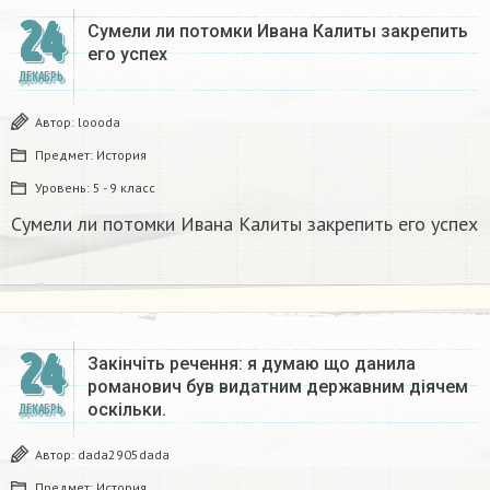
24
Сумели ли потомки Ивана Калиты закрепить
его успех
ДЕКАБРЬ
Автор:
loooda
Предмет:
История
Уровень:
5 - 9 класс
Сумели ли потомки Ивана Калиты закрепить его успех
24
Закінчіть речення: я думаю що данила
романович був видатним державним діячем
оскільки.
ДЕКАБРЬ
Автор:
dada2905dada
Предмет:
История