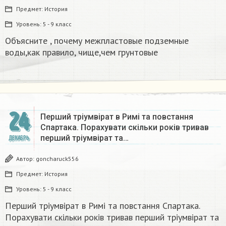
Предмет:
История
Уровень:
5 - 9 класс
Объясните , почему межпластовые подземные
воды,как правило, чище,чем грунтовые​
24
Перший тріумвірат в Римі та повстання
Спартака. Порахувати скільки років тривав
перший тріумвірат та…
ДЕКАБРЬ
Автор:
goncharuck556
Предмет:
История
Уровень:
5 - 9 класс
Перший тріумвірат в Римі та повстання Спартака.
Порахувати скільки років тривав перший тріумвірат та