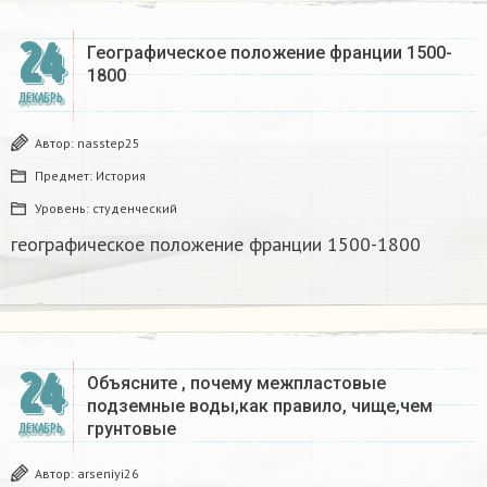
24
Географическое положение франции 1500-
1800​
ДЕКАБРЬ
Автор:
nasstep25
Предмет:
История
Уровень:
студенческий
географическое положение франции 1500-1800​
24
Объясните , почему межпластовые
подземные воды,как правило, чище,чем
грунтовые​
ДЕКАБРЬ
Автор:
arseniyi26